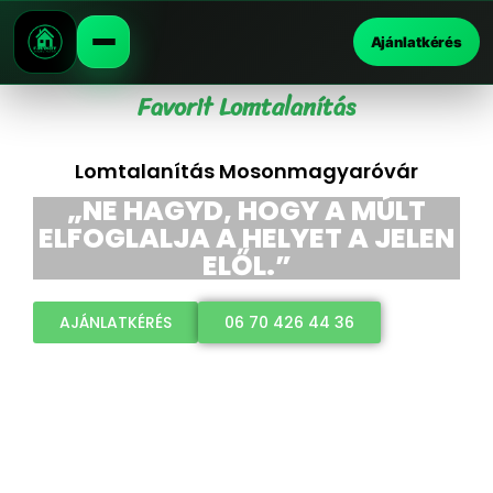
Ajánlatkérés
Favorit Lomtalanítás
Lomtalanítás Mosonmagyaróvár
„NE HAGYD, HOGY A MÚLT
ELFOGLALJA A HELYET A JELEN
ELŐL.”
AJÁNLATKÉRÉS
06 70 426 44 36