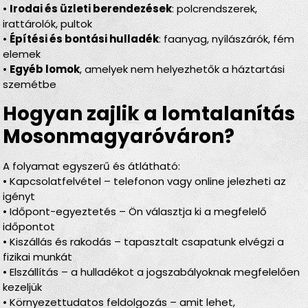
•
Irodai és üzleti berendezések
: polcrendszerek,
irattárolók, pultok
•
Építési és bontási hulladék
: faanyag, nyílászárók, fém
elemek
•
Egyéb lomok
, amelyek nem helyezhetők a háztartási
szemétbe
Hogyan zajlik a lomtalanítás
Mosonmagyaróváron?
A folyamat egyszerű és átlátható:
• Kapcsolatfelvétel – telefonon vagy online jelezheti az
igényt
• Időpont-egyeztetés – Ön választja ki a megfelelő
időpontot
• Kiszállás és rakodás – tapasztalt csapatunk elvégzi a
fizikai munkát
• Elszállítás – a hulladékot a jogszabályoknak megfelelően
kezeljük
• Környezettudatos feldolgozás – amit lehet,