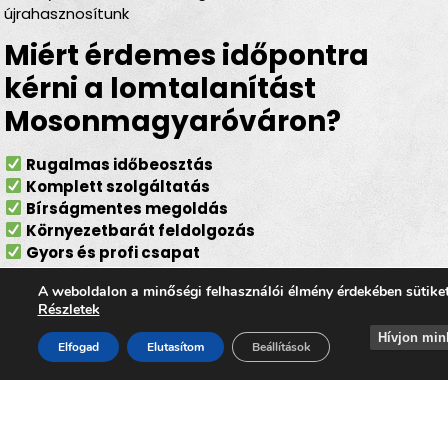
újrahasznosítunk
Miért érdemes időpontra
kérni a lomtalanítást
Mosonmagyaróváron?
Rugalmas időbeosztás
Komplett szolgáltatás
Bírságmentes megoldás
Környezetbarát feldolgozás
Gyors és profi csapat
Lomtalanítás
A weboldalon a minőségi felhasználói élmény érdekében sütike
Részletek
Mosonmagyaróvár – ideális
Hívjon min
Elfogad
Elutasítom
Beállítások
választás minden helyzetben
Akár
felújítás, költözés, garázstakarítás, pince- vagy
padlásürítés előtt áll
, a
lomtalanítás
Mosonmagyaróvár
minden élethelyzetben gyors és