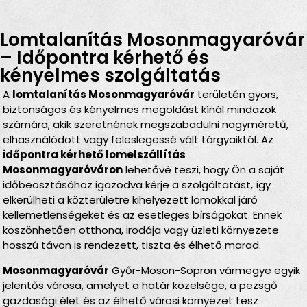
Lomtalanítás Mosonmagyaróvár
– Időpontra kérhető és
kényelmes szolgáltatás
A
lomtalanítás Mosonmagyaróvár
területén gyors,
biztonságos és kényelmes megoldást kínál mindazok
számára, akik szeretnének megszabadulni nagyméretű,
elhasználódott vagy feleslegessé vált tárgyaiktól. Az
időpontra kérhető lomelszállítás
Mosonmagyaróváron
lehetővé teszi, hogy Ön a saját
időbeosztásához igazodva kérje a szolgáltatást, így
elkerülheti a közterületre kihelyezett lomokkal járó
kellemetlenségeket és az esetleges bírságokat. Ennek
köszönhetően otthona, irodája vagy üzleti környezete
hosszú távon is rendezett, tiszta és élhető marad.
Mosonmagyaróvár
Győr-Moson-Sopron vármegye egyik
jelentős városa, amelyet a határ közelsége, a pezsgő
gazdasági élet és az élhető városi környezet tesz