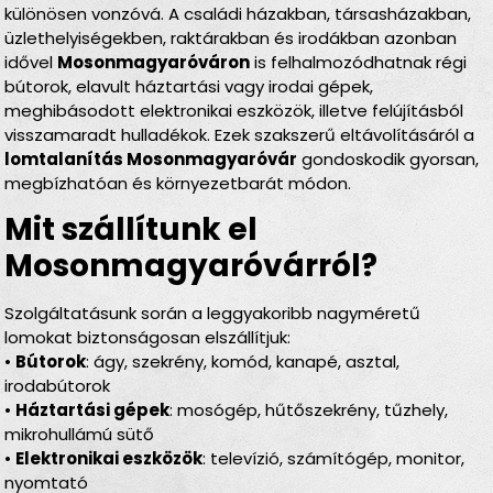
különösen vonzóvá. A családi házakban, társasházakban,
üzlethelyiségekben, raktárakban és irodákban azonban
idővel
Mosonmagyaróváron
is felhalmozódhatnak régi
bútorok, elavult háztartási vagy irodai gépek,
meghibásodott elektronikai eszközök, illetve felújításból
visszamaradt hulladékok. Ezek szakszerű eltávolításáról a
lomtalanítás Mosonmagyaróvár
gondoskodik gyorsan,
megbízhatóan és környezetbarát módon.
Mit szállítunk el
Mosonmagyaróvárról?
Szolgáltatásunk során a leggyakoribb nagyméretű
lomokat biztonságosan elszállítjuk:
•
Bútorok
: ágy, szekrény, komód, kanapé, asztal,
irodabútorok
•
Háztartási gépek
: mosógép, hűtőszekrény, tűzhely,
mikrohullámú sütő
•
Elektronikai eszközök
: televízió, számítógép, monitor,
nyomtató