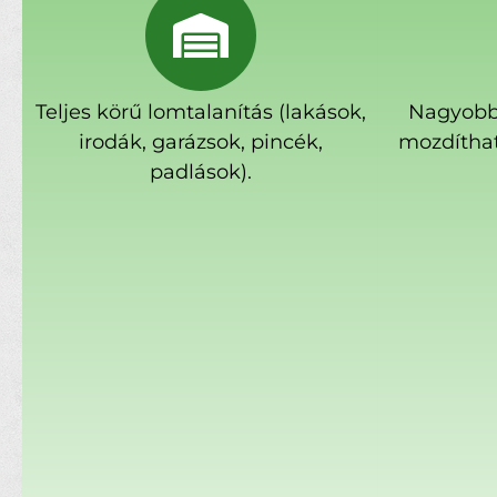
Teljes körű lomtalanítás (lakások,
Nagyobb
irodák, garázsok, pincék,
mozdíthat
padlások).