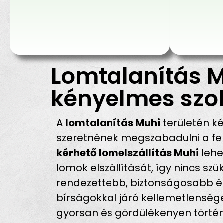
Lomtalanítás M
kényelmes szol
A
lomtalanítás Muhi
területén k
szeretnének megszabadulni a fel
kérhető lomelszállítás Muhi
lehe
lomok elszállítását, így nincs sz
rendezettebb, biztonságosabb és
bírságokkal járó kellemetlensége
gyorsan és gördülékenyen történ