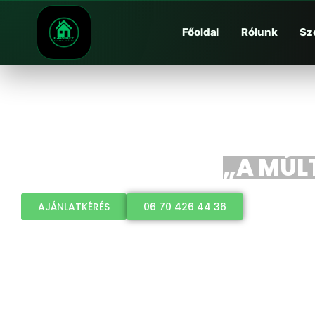
Főoldal
Rólunk
Sz
„A MÚLT
AJÁNLATKÉRÉS
06 70 426 44 36