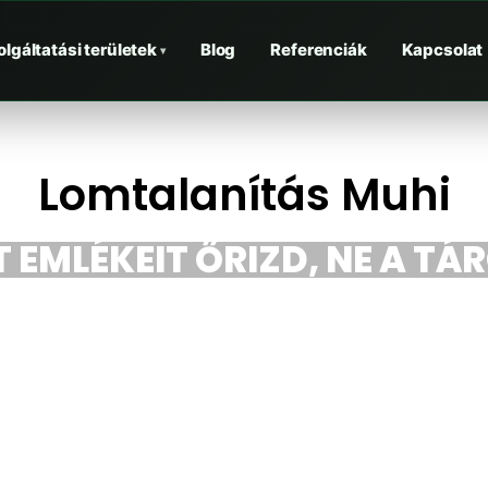
olgáltatási területek
Blog
Referenciák
Kapcsolat
▾
Lomtalanítás Muhi
 EMLÉKEIT ŐRIZD, NE A TÁ