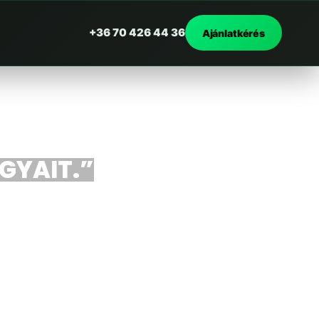
+36 70 426 44 36
Ajánlatkérés
RGYAIT.”