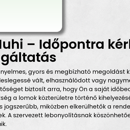
uhi – Időpontra kér
gáltatás
ényelmes, gyors és megbízható megoldást k
eslegessé vált, elhasználódott vagy nagymé
tőséget biztosít arra, hogy Ön a saját időbe
ükség a lomok közterületre történő kihelyezé
 jogszerűbb, miközben elkerülhetők a rende
k. A szervezett lebonyolításnak köszönhetőe
ik.