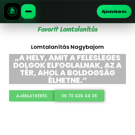
Ajánlatkérés
Favorit Lomtalanítás
Lomtalanítás Nagybajom
„A HELY, AMIT A FELESLEGES
DOLGOK ELFOGLALNAK, AZ A
TÉR, AHOL A BOLDOGSÁG
ÉLHETNE.”
AJÁNLATKÉRÉS
06 70 426 44 36