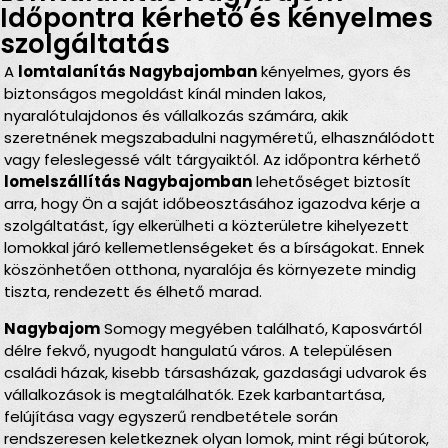
Időpontra kérhető és kényelmes
szolgáltatás
A
lomtalanítás Nagybajomban
kényelmes, gyors és
biztonságos megoldást kínál minden lakos,
nyaralótulajdonos és vállalkozás számára, akik
szeretnének megszabadulni nagyméretű, elhasználódott
vagy feleslegessé vált tárgyaiktól. Az időpontra kérhető
lomelszállítás Nagybajomban
lehetőséget biztosít
arra, hogy Ön a saját időbeosztásához igazodva kérje a
szolgáltatást, így elkerülheti a közterületre kihelyezett
lomokkal járó kellemetlenségeket és a bírságokat. Ennek
köszönhetően otthona, nyaralója és környezete mindig
tiszta, rendezett és élhető marad.
Nagybajom
Somogy megyében található, Kaposvártól
délre fekvő, nyugodt hangulatú város. A településen
családi házak, kisebb társasházak, gazdasági udvarok és
vállalkozások is megtalálhatók. Ezek karbantartása,
felújítása vagy egyszerű rendbetétele során
rendszeresen keletkeznek olyan lomok, mint régi bútorok,