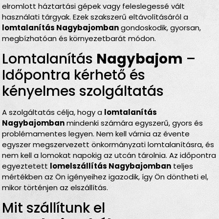
elromlott háztartási gépek vagy feleslegessé vált
használati tárgyak. Ezek szakszerű eltávolításáról a
lomtalanítás Nagybajomban
gondoskodik, gyorsan,
megbízhatóan és környezetbarát módon.
Lomtalanítás
Nagybajom
–
Időpontra kérhető és
kényelmes szolgáltatás
A szolgáltatás célja, hogy a
lomtalanítás
Nagybajomban
mindenki számára egyszerű, gyors és
problémamentes legyen. Nem kell várnia az évente
egyszer megszervezett önkormányzati lomtalanításra, és
nem kell a lomokat napokig az utcán tárolnia. Az időpontra
egyeztetett
lomelszállítás Nagybajomban
teljes
mértékben az Ön igényeihez igazodik, így Ön döntheti el,
mikor történjen az elszállítás.
Mit szállítunk el