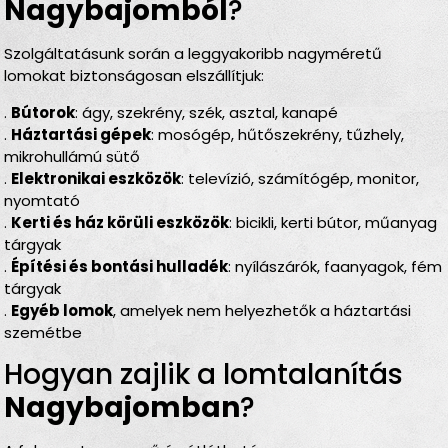
Nagybajomból
?
Szolgáltatásunk során a leggyakoribb nagyméretű
lomokat biztonságosan elszállítjuk:
.
Bútorok
: ágy, szekrény, szék, asztal, kanapé
.
Háztartási gépek
: mosógép, hűtőszekrény, tűzhely,
mikrohullámú sütő
.
Elektronikai eszközök
: televízió, számítógép, monitor,
nyomtató
.
Kerti és ház körüli eszközök
: bicikli, kerti bútor, műanyag
tárgyak
.
Építési és bontási hulladék
: nyílászárók, faanyagok, fém
tárgyak
.
Egyéb lomok
, amelyek nem helyezhetők a háztartási
szemétbe
Hogyan zajlik a lomtalanítás
Nagybajomban
?