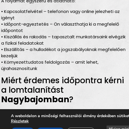
A folyamat egyszerű és átlátható:
• Kapcsolatfelvétel – telefonon vagy online jelezheti az
igényt
• Időpont-egyeztetés – Ön választhatja ki a megfelelő
időpontot
• Kiszállás és rakodás – tapasztalt munkatársaink elvégzik
a fizikai feladatokat
• Elszállítás – a hulladékot a jogszabályoknak megfelelően
kezeljük
• Környezettudatos feldolgozás – amit lehet,
újrahasznosítunk
Miért érdemes időpontra kérni
a lomtalanítást
Nagybajomban
?
Rugalmas időbeosztás
– Ön döntheti el, mikor
A weboldalon a minőségi felhasználói élmény érdekében sütike
történjen a
lomelszállítás Nagybajomban
Részletek
Komplett szolgáltatás
– rakodás, szállítás és