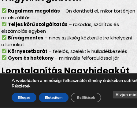
Rugalmas megoldás
– Ön döntheti el, mikor történjen
az elszállítás
Teljes körű szolgáltatás
– rakodás, szállítás és
elszámolás egyben
Bírságmentes
– nincs szükség közterületre kihelyezni
a lomokat
Környezetbarát
– felelős, szelektív hulladékkezelés
Gyors és hatékony
– minimális felfordulással jár
Lomtalanítás Nagyhidegkút
– ideális választás minden
A weboldalon a minőségi felhasználói élmény érdekében sütike
Részletek
helyzetben
Hívjon min
Elfogad
Elutasítom
Beállítások
Akár
költözésről, lakásfelújításról, garázs- vagy
pinceürítésről, irodai selejtezésről vagy egy nagyobb
rendrakásról
van szó, a
lomtalanítás Nagyhidegkút
területén mindig megbízható megoldást jelent. Az
időpontra kérhető lomelszállítás Nagyhidegkúton