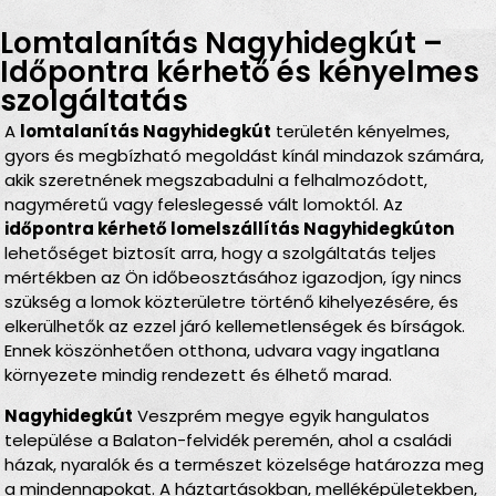
Lomtalanítás Nagyhidegkút –
Időpontra kérhető és kényelmes
szolgáltatás
A
lomtalanítás Nagyhidegkút
területén kényelmes,
gyors és megbízható megoldást kínál mindazok számára,
akik szeretnének megszabadulni a felhalmozódott,
nagyméretű vagy feleslegessé vált lomoktól. Az
időpontra kérhető lomelszállítás Nagyhidegkúton
lehetőséget biztosít arra, hogy a szolgáltatás teljes
mértékben az Ön időbeosztásához igazodjon, így nincs
szükség a lomok közterületre történő kihelyezésére, és
elkerülhetők az ezzel járó kellemetlenségek és bírságok.
Ennek köszönhetően otthona, udvara vagy ingatlana
környezete mindig rendezett és élhető marad.
Nagyhidegkút
Veszprém megye egyik hangulatos
települése a Balaton-felvidék peremén, ahol a családi
házak, nyaralók és a természet közelsége határozza meg
a mindennapokat. A háztartásokban, melléképületekben,