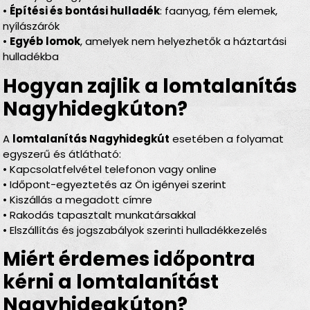
•
Építési és bontási hulladék
: faanyag, fém elemek,
nyílászárók
•
Egyéb lomok
, amelyek nem helyezhetők a háztartási
hulladékba
Hogyan zajlik a lomtalanítás
Nagyhidegkúton?
A
lomtalanítás Nagyhidegkút
esetében a folyamat
egyszerű és átlátható:
• Kapcsolatfelvétel telefonon vagy online
• Időpont-egyeztetés az Ön igényei szerint
• Kiszállás a megadott címre
• Rakodás tapasztalt munkatársakkal
• Elszállítás és jogszabályok szerinti hulladékkezelés
Miért érdemes időpontra
kérni a lomtalanítást
Nagyhidegkúton?