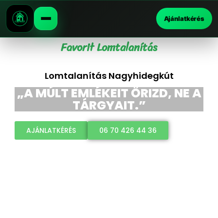
Ajánlatkérés
Favorit Lomtalanítás
Lomtalanítás Nagyhidegkút
„A MÚLT EMLÉKEIT ŐRIZD, NE A
TÁRGYAIT.”
AJÁNLATKÉRÉS
06 70 426 44 36