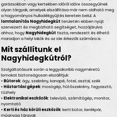
garázsokban vagy kertekben időről időre összegyűlnek
olyan tárgyak, amelyek elszállítása már nem oldható meg
a hagyományos hulladékgyűjtés keretein belül. A
lomtalanítás Nagyhidegkút
területén ebben nyújt
szervezett és megbízható segítséget, hozzájárulva
ahhoz, hogy
Nagyhidegkút
tiszta, rendezett és élhető
maradjon a helyi lakók és az ide érkezők számára is.
Mit szállítunk el
Nagyhidegkútról?
Szolgáltatásunk során a leggyakoribb nagyméretű
lomokat biztonságosan elszállítjuk:
•
Bútorok
: ágy, szekrény, kanapé, fotel, asztal, szék
•
Háztartási gépek
: mosógép, hűtőszekrény, fagyasztó,
tűzhely
•
Elektronikai eszközök
: televízió, számítógép, monitor,
nyomtató
•
Kerti és ház körüli eszközök
: kerti bútor, kerékpár,
műanyag tárgyak