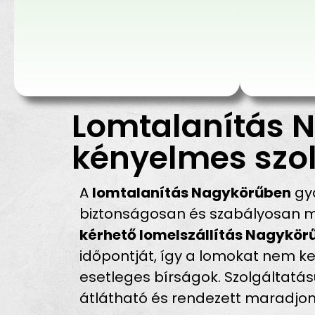
Lomtalanítás N
kényelmes szol
A
lomtalanítás Nagykörűben
gyo
biztonságosan és szabályosan me
kérhető lomelszállítás Nagykör
időpontját, így a lomokat nem kel
esetleges bírságok. Szolgáltatás
átlátható és rendezett maradjon