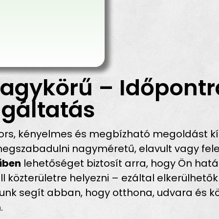
agykörű – Időpontr
gáltatás
rs, kényelmes és megbízható megoldást kín
gszabadulni nagyméretű, elavult vagy fele
űben
lehetőséget biztosít arra, hogy Ön hatá
l közterületre helyezni – ezáltal elkerülhet
unk segít abban, hogy otthona, udvara és kör
.