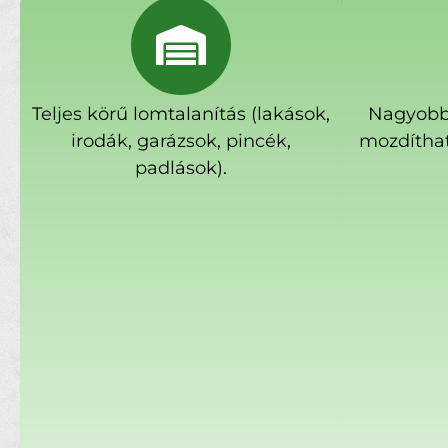
Teljes körű lomtalanítás (lakások,
Nagyobb
irodák, garázsok, pincék,
mozdíthat
padlások).