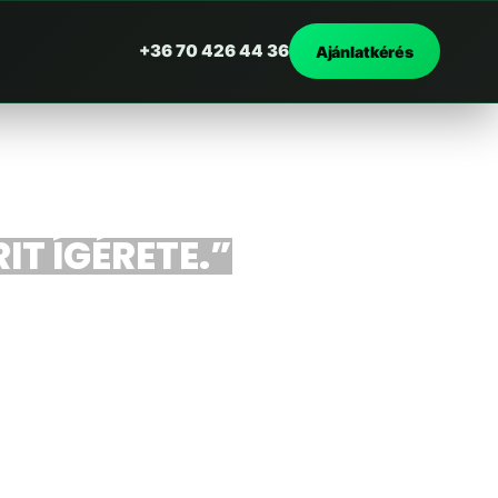
+36 70 426 44 36
Ajánlatkérés
IT ÍGÉRETE.”