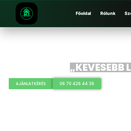
Főoldal
Rólunk
Sz
„KEVESEBB L
AJÁNLATKÉRÉS
06 70 426 44 36