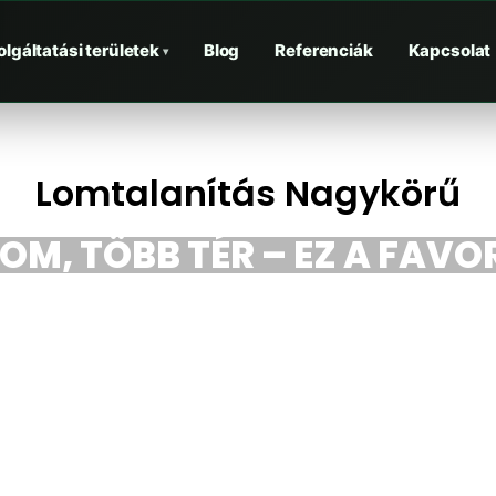
olgáltatási területek
Blog
Referenciák
Kapcsolat
▾
Lomtalanítás Nagykörű
OM, TÖBB TÉR – EZ A FAVOR