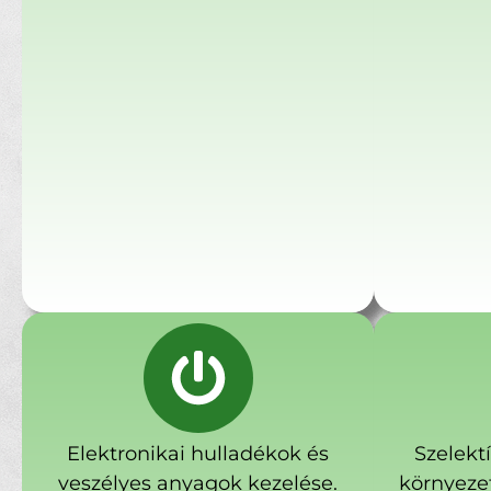
Elektronikai hulladékok és
Szelekt
veszélyes anyagok kezelése.
környeze