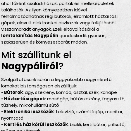
ahol főként családi házak, porták és melléképületek
találhatók. Az ilyen környezetben idővel
felhalmozódhatnak régi bútorok, elromlott háztartási
gépek, elavult elektronikai eszközök vagy felújításból
visszamaradt anyagok. Ezek eltávolításáról a
lomtalanítás Nagypálin
gondoskodik gyorsan,
szakszerűen és környezetbarát módon.
Mit szállítunk el
Nagypáliról
?
Szolgáltatásunk során a leggyakoribb nagyméretű
lomokat biztonságosan elszállítjuk:
•
Bútorok
: ágy, szekrény, komód, asztal, szék, kanapé
•
Háztartási gépek
: mosógép, hűtőszekrény, fagyasztó,
tűzhely, mikrohullámú sütő
•
Elektronikai eszközök
: televízió, számítógép, monitor,
nyomtató
•
Kerti és ház körüli eszközök
: bicikli, kerti bútor, grillsütő,
műanyag tárgyak