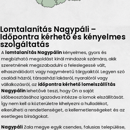
Lomtalanítás Nagypáli –
Időpontra kérhető és kényelmes
szolgáltatás
A
lomtalanítás Nagypálin
kényelmes, gyors és
megbízható megoldást kínál mindazok számára, akik
szeretnének megszabadulni a feleslegessé vált,
elhasználódott vagy nagyméretű tárgyaiktól. Legyen szó
családi házról, társasházi lakásról, nyaralóról vagy
vállalkozásról, az
időpontra kérhető lomelszállítás
Nagypálin
lehetővé teszi, hogy Ön a saját
időbeosztásához igazodva intézze a lomok elszállítását.
Így nem kell a közterületre kihelyezni a hulladékot,
elkerülheti a rendetlenséget, a kellemetlenségeket és az
esetleges bírságokat.
Nagypáli
Zala megye egyik csendes, falusias települése,