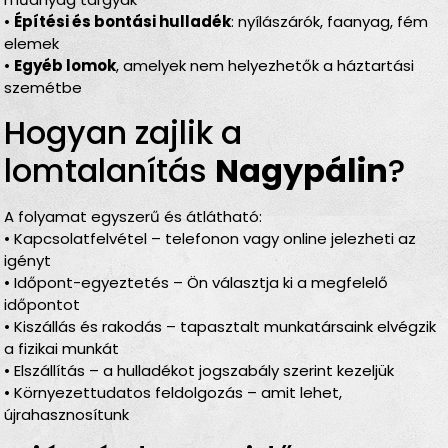
•
Építési és bontási hulladék
: nyílászárók, faanyag, fém
elemek
•
Egyéb lomok
, amelyek nem helyezhetők a háztartási
szemétbe
Hogyan zajlik a
lomtalanítás
Nagypálin
?
A folyamat egyszerű és átlátható:
• Kapcsolatfelvétel – telefonon vagy online jelezheti az
igényt
• Időpont-egyeztetés – Ön választja ki a megfelelő
időpontot
• Kiszállás és rakodás – tapasztalt munkatársaink elvégzik
a fizikai munkát
• Elszállítás – a hulladékot jogszabály szerint kezeljük
• Környezettudatos feldolgozás – amit lehet,
újrahasznosítunk