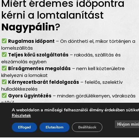
Miért érdemes időpontra
kérni a lomtalanítást
Nagypálin
?
Rugalmas időpont
– Ön döntheti el, mikor történjen a
lomelszállítás
Teljes körű szolgáltatás
– rakodás, szállítás és
elszámolás egyben
Bírságmentes megoldás
– nem kell közterületre
kihelyezni a lomokat
Környezetbarát feldolgozás
– felelős, szelektív
hulladékkezelés
Gyors ügyintézés
– minden gördülékenyen, várakozás
nélkül
A weboldalon a minőségi felhasználói élmény érdekében sütike
Lomtalanítás
Nagypálin
–
Részletek
ideális választás minden
Hívjon min
Elfogad
Elutasítom
Beállítások