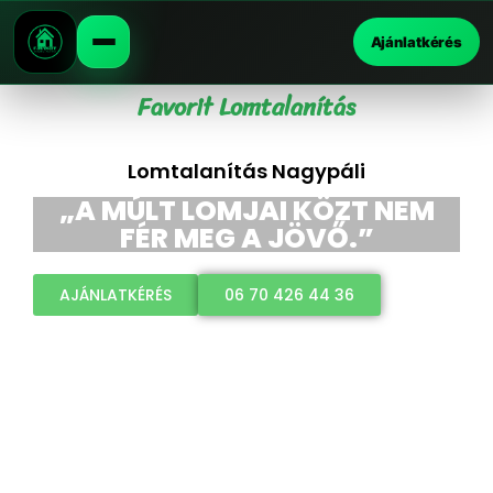
Ajánlatkérés
Favorit Lomtalanítás
Lomtalanítás Nagypáli
„A MÚLT LOMJAI KÖZT NEM
FÉR MEG A JÖVŐ.”
AJÁNLATKÉRÉS
06 70 426 44 36