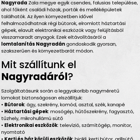
Nagyrada
Zala megye egyik csendes, falusias települése,
ahol főként családi házak, porták és melléképületek
találhatók. Az ilyen környezetben idővel
felhalmozódhatnak régi bútorok, elromlott háztartási
gépek, elavult elektronikai eszközök vagy felújításból
visszamaradt anyagok. Ezek eltávolításáról a
lomtalanítás Nagyradán
gondoskodik gyorsan,
szakszerűen és környezetbarát módon.
Mit szállítunk el
Nagyradáról
?
Szolgáltatásunk során a leggyakoribb nagyméretű
lomokat biztonságosan elszállítjuk:
•
Bútorok
: ágy, szekrény, komód, asztal, szék, kanapé
•
Háztartási gépek
: mosógép, hűtőszekrény, fagyasztó,
tűzhely, mikrohullámú sütő
•
Elektronikai eszközök
: televízió, számítógép, monitor,
nyomtató
•
Kerti és ház körüli eszközök
: bicikli, kerti bútor, grillsütő,