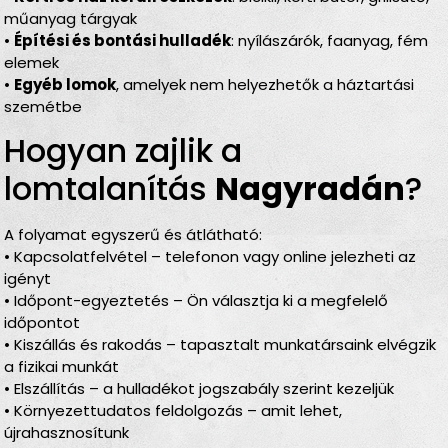
műanyag tárgyak
•
Építési és bontási hulladék
: nyílászárók, faanyag, fém
elemek
•
Egyéb lomok
, amelyek nem helyezhetők a háztartási
szemétbe
Hogyan zajlik a
lomtalanítás
Nagyradán
?
A folyamat egyszerű és átlátható:
• Kapcsolatfelvétel – telefonon vagy online jelezheti az
igényt
• Időpont-egyeztetés – Ön választja ki a megfelelő
időpontot
• Kiszállás és rakodás – tapasztalt munkatársaink elvégzik
a fizikai munkát
• Elszállítás – a hulladékot jogszabály szerint kezeljük
• Környezettudatos feldolgozás – amit lehet,
újrahasznosítunk