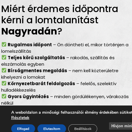
Miért érdemes időpontra
kérni a lomtalanítást
Nagyradán
?
Rugalmas időpont
– Ön döntheti el, mikor történjen a
lomelszállítás
Teljes körű szolgáltatás
– rakodás, szállítás és
elszámolás egyben
Bírságmentes megoldás
– nem kell közterületre
kihelyezni a lomokat
Környezetbarát feldolgozás
– felelős, szelektív
hulladékkezelés
Gyors ügyintézés
– minden gördülékenyen, várakozás
nélkül
Lomtalanítás
Nagyradán
–
A weboldalon a minőségi felhasználói élmény érdekében sütike
Részletek
ideális választás minden
Hívjon min
Elfogad
Elutasítom
Beállítások