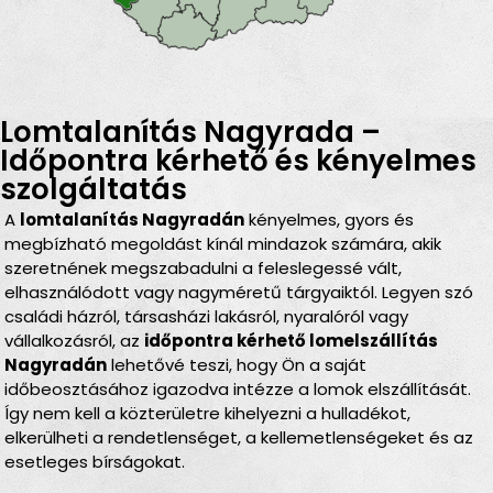
Lomtalanítás Nagyrada –
Időpontra kérhető és kényelmes
szolgáltatás
A
lomtalanítás Nagyradán
kényelmes, gyors és
megbízható megoldást kínál mindazok számára, akik
szeretnének megszabadulni a feleslegessé vált,
elhasználódott vagy nagyméretű tárgyaiktól. Legyen szó
családi házról, társasházi lakásról, nyaralóról vagy
vállalkozásról, az
időpontra kérhető lomelszállítás
Nagyradán
lehetővé teszi, hogy Ön a saját
időbeosztásához igazodva intézze a lomok elszállítását.
Így nem kell a közterületre kihelyezni a hulladékot,
elkerülheti a rendetlenséget, a kellemetlenségeket és az
esetleges bírságokat.