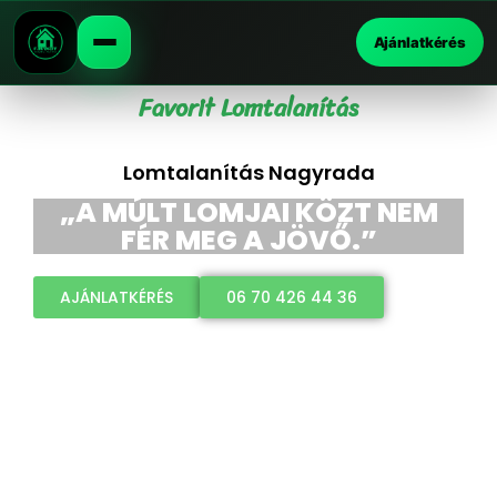
Ajánlatkérés
Favorit Lomtalanítás
Lomtalanítás Nagyrada
„A MÚLT LOMJAI KÖZT NEM
FÉR MEG A JÖVŐ.”
AJÁNLATKÉRÉS
06 70 426 44 36