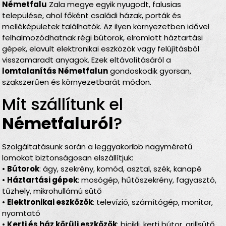
Németfalu
Zala megye egyik nyugodt, falusias
települése, ahol főként családi házak, porták és
melléképületek találhatók. Az ilyen környezetben idővel
felhalmozódhatnak régi bútorok, elromlott háztartási
gépek, elavult elektronikai eszközök vagy felújításból
visszamaradt anyagok. Ezek eltávolításáról a
lomtalanítás Németfalun
gondoskodik gyorsan,
szakszerűen és környezetbarát módon.
Mit szállítunk el
Németfaluról
?
Szolgáltatásunk során a leggyakoribb nagyméretű
lomokat biztonságosan elszállítjuk:
•
Bútorok
: ágy, szekrény, komód, asztal, szék, kanapé
•
Háztartási gépek
: mosógép, hűtőszekrény, fagyasztó,
tűzhely, mikrohullámú sütő
•
Elektronikai eszközök
: televízió, számítógép, monitor,
nyomtató
•
Kerti és ház körüli eszközök
: bicikli, kerti bútor, grillsütő,