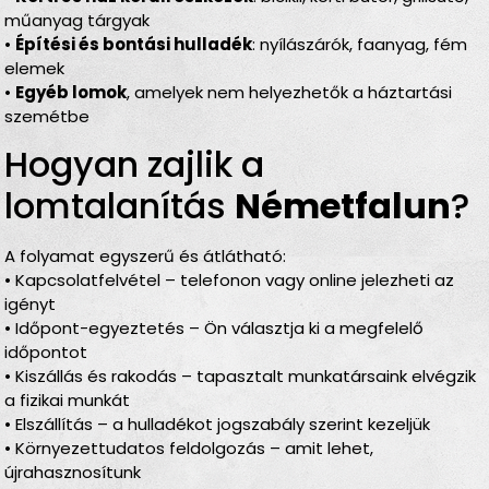
műanyag tárgyak
•
Építési és bontási hulladék
: nyílászárók, faanyag, fém
elemek
•
Egyéb lomok
, amelyek nem helyezhetők a háztartási
szemétbe
Hogyan zajlik a
lomtalanítás
Németfalun
?
A folyamat egyszerű és átlátható:
• Kapcsolatfelvétel – telefonon vagy online jelezheti az
igényt
• Időpont-egyeztetés – Ön választja ki a megfelelő
időpontot
• Kiszállás és rakodás – tapasztalt munkatársaink elvégzik
a fizikai munkát
• Elszállítás – a hulladékot jogszabály szerint kezeljük
• Környezettudatos feldolgozás – amit lehet,
újrahasznosítunk