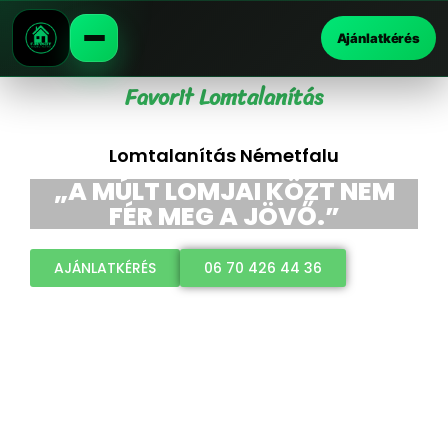
Ajánlatkérés
Favorit Lomtalanítás
Lomtalanítás Németfalu
„A MÚLT LOMJAI KÖZT NEM
FÉR MEG A JÖVŐ.”
AJÁNLATKÉRÉS
06 70 426 44 36