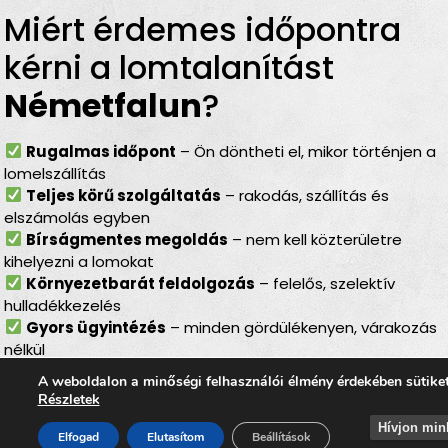
Miért érdemes időpontra
kérni a lomtalanítást
Németfalun
?
Rugalmas időpont
– Ön döntheti el, mikor történjen a
lomelszállítás
Teljes körű szolgáltatás
– rakodás, szállítás és
elszámolás egyben
Bírságmentes megoldás
– nem kell közterületre
kihelyezni a lomokat
Környezetbarát feldolgozás
– felelős, szelektív
hulladékkezelés
Gyors ügyintézés
– minden gördülékenyen, várakozás
nélkül
Lomtalanítás
Németfalun
A weboldalon a minőségi felhasználói élmény érdekében sütike
Részletek
– ideális választás minden
Hívjon min
Elfogad
Elutasítom
Beállítások