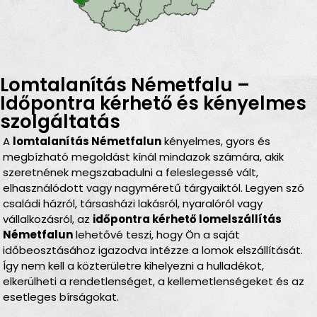
Lomtalanítás Németfalu –
Időpontra kérhető és kényelmes
szolgáltatás
A
lomtalanítás Németfalun
kényelmes, gyors és
megbízható megoldást kínál mindazok számára, akik
szeretnének megszabadulni a feleslegessé vált,
elhasználódott vagy nagyméretű tárgyaiktól. Legyen szó
családi házról, társasházi lakásról, nyaralóról vagy
vállalkozásról, az
időpontra kérhető lomelszállítás
Németfalun
lehetővé teszi, hogy Ön a saját
időbeosztásához igazodva intézze a lomok elszállítását.
Így nem kell a közterületre kihelyezni a hulladékot,
elkerülheti a rendetlenséget, a kellemetlenségeket és az
esetleges bírságokat.