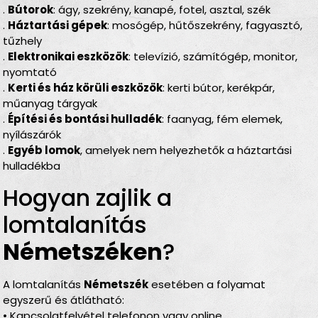
.
Bútorok
: ágy, szekrény, kanapé, fotel, asztal, szék
.
Háztartási gépek
: mosógép, hűtőszekrény, fagyasztó,
tűzhely
.
Elektronikai eszközök
: televízió, számítógép, monitor,
nyomtató
.
Kerti és ház körüli eszközök
: kerti bútor, kerékpár,
műanyag tárgyak
.
Építési és bontási hulladék
: faanyag, fém elemek,
nyílászárók
.
Egyéb lomok
, amelyek nem helyezhetők a háztartási
hulladékba
Hogyan zajlik a
lomtalanítás
Németszéken
?
A lomtalanítás
Németszék
esetében a folyamat
egyszerű és átlátható:
• Kapcsolatfelvétel telefonon vagy online