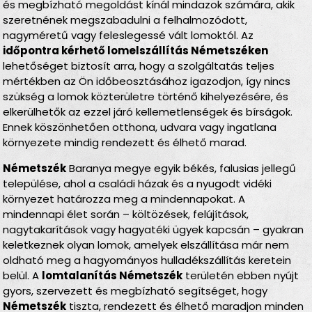
és megbízható megoldást kínál mindazok számára, akik
szeretnének megszabadulni a felhalmozódott,
nagyméretű vagy feleslegessé vált lomoktól. Az
időpontra kérhető lomelszállítás Németszéken
lehetőséget biztosít arra, hogy a szolgáltatás teljes
mértékben az Ön időbeosztásához igazodjon, így nincs
szükség a lomok közterületre történő kihelyezésére, és
elkerülhetők az ezzel járó kellemetlenségek és bírságok.
Ennek köszönhetően otthona, udvara vagy ingatlana
környezete mindig rendezett és élhető marad.
Németszék
Baranya megye egyik békés, falusias jellegű
települése, ahol a családi házak és a nyugodt vidéki
környezet határozza meg a mindennapokat. A
mindennapi élet során – költözések, felújítások,
nagytakarítások vagy hagyatéki ügyek kapcsán – gyakran
keletkeznek olyan lomok, amelyek elszállítása már nem
oldható meg a hagyományos hulladékszállítás keretein
belül. A
lomtalanítás Németszék
területén ebben nyújt
gyors, szervezett és megbízható segítséget, hogy
Németszék
tiszta, rendezett és élhető maradjon minden