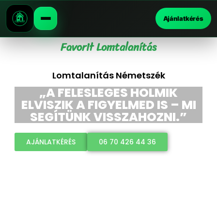
Ajánlatkérés
Favorit Lomtalanítás
Lomtalanítás Németszék
„A FELESLEGES HOLMIK
ELVISZIK A FIGYELMED IS – MI
SEGÍTÜNK VISSZAHOZNI.”
AJÁNLATKÉRÉS
06 70 426 44 36