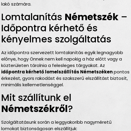
lakó számára.
Lomtalanítás
Németszék
–
Időpontra kérhető és
kényelmes szolgáltatás
Az időpontra szervezett lomtalanítás egyik legnagyobb
előnye, hogy Önnek nem kell napokig a ház előtt vagy a
közterületen tárolnia a felesleges tárgyakat. Az
időpontra kérhető lomelszállítás Németszéken
pontos
érkezést, gyors rakodást és szakszerű elszállítást biztosít,
minimális kellemetlenséggel.
Mit szállítunk el
Németszékről
?
Szolgáltatásunk során a leggyakoribb nagyméretű
lomokat biztonságosan elszállítjuk: