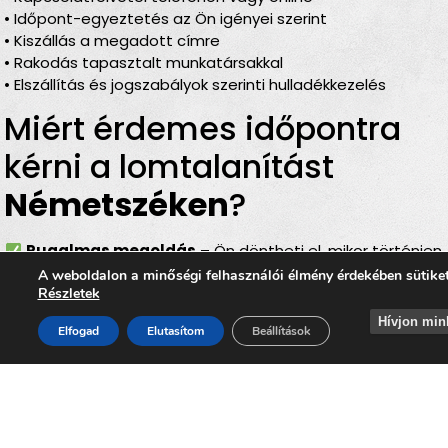
• Időpont-egyeztetés az Ön igényei szerint
• Kiszállás a megadott címre
• Rakodás tapasztalt munkatársakkal
• Elszállítás és jogszabályok szerinti hulladékkezelés
Miért érdemes időpontra
kérni a lomtalanítást
Németszéken
?
Rugalmas megoldás
– Ön döntheti el, mikor történjen
az elszállítás
A weboldalon a minőségi felhasználói élmény érdekében sütike
Részletek
Teljes körű szolgáltatás
– rakodás, szállítás és
elszámolás egyben
Hívjon min
Elfogad
Elutasítom
Beállítások
Bírságmentes
– nincs szükség közterületre kihelyezni
a lomokat
Környezetbarát
– felelős, szelektív hulladékkezelés
Gyors és hatékony
– minimális felfordulással jár