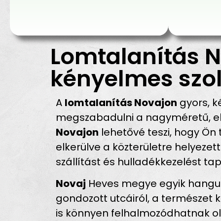
Lomtalanítás N
kényelmes szol
A
lomtalanítás Novajon
gyors, k
megszabadulni a nagyméretű, ela
Novajon
lehetővé teszi, hogy Ön 
elkerülve a közterületre helyeze
szállítást és hulladékkezelést ta
Novaj
Heves megye egyik hangula
gondozott utcáiról, a természet k
is könnyen felhalmozódhatnak ol