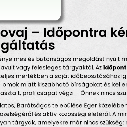
ovaj – Időpontra ké
gáltatás
ényelmes és biztonságos megoldást nyújt mi
vult vagy felesleges tárgyaktól. Az
időpont
teljes mértékben a saját időbeosztásához igaz
tt lomok miatt kiszabható bírságokat és kell
pasztalt, profi csapat végzi – Önnek nincs sz
tos, Barátságos települése Eger közelében
özelségéről és aktív közösségi életéről. A m
yan tárgyak, amelyekre már nincs szükség: 