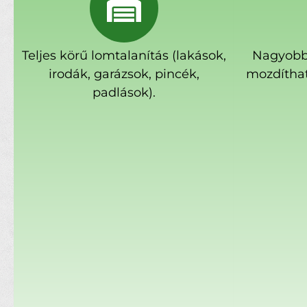
Teljes körű lomtalanítás (lakások,
Nagyobb
irodák, garázsok, pincék,
mozdíthat
padlások).