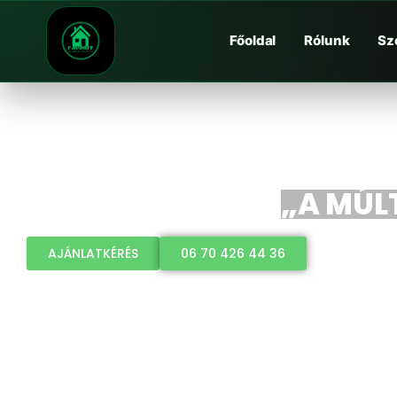
Főoldal
Rólunk
Sz
„A MÚLT
AJÁNLATKÉRÉS
06 70 426 44 36