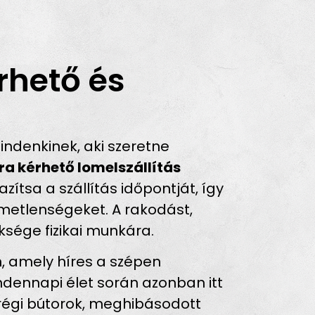
rhető és
ndenkinek, aki szeretne
ra kérhető lomelszállítás
ítsa a szállítás időpontját, így
emetlenségeket. A rakodást,
üksége fizikai munkára.
, amely híres a szépen
indennapi élet során azonban itt
régi bútorok, meghibásodott