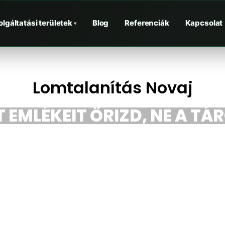
olgáltatási területek
Blog
Referenciák
Kapcsolat
▾
Lomtalanítás Novaj
 EMLÉKEIT ŐRIZD, NE A TÁ