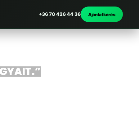
+36 70 426 44 36
Ajánlatkérés
RGYAIT.”