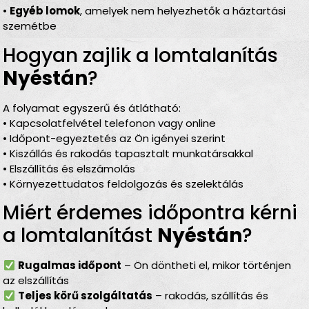
•
Egyéb lomok
, amelyek nem helyezhetők a háztartási
szemétbe
Hogyan zajlik a lomtalanítás
Nyéstán
?
A folyamat egyszerű és átlátható:
• Kapcsolatfelvétel telefonon vagy online
• Időpont-egyeztetés az Ön igényei szerint
• Kiszállás és rakodás tapasztalt munkatársakkal
• Elszállítás és elszámolás
• Környezettudatos feldolgozás és szelektálás
Miért érdemes időpontra kérni
a lomtalanítást
Nyéstán
?
Rugalmas időpont
– Ön döntheti el, mikor történjen
az elszállítás
Teljes körű szolgáltatás
– rakodás, szállítás és