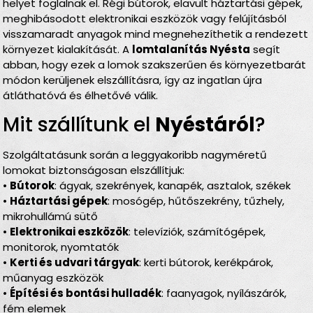
helyet foglalnak el. Régi bútorok, elavult háztartási gépek,
meghibásodott elektronikai eszközök vagy felújításból
visszamaradt anyagok mind megnehezíthetik a rendezett
környezet kialakítását. A
lomtalanítás Nyésta
segít
abban, hogy ezek a lomok szakszerűen és környezetbarát
módon kerüljenek elszállításra, így az ingatlan újra
átláthatóvá és élhetővé válik.
Mit szállítunk el
Nyéstáról
?
Szolgáltatásunk során a leggyakoribb nagyméretű
lomokat biztonságosan elszállítjuk:
•
Bútorok
: ágyak, szekrények, kanapék, asztalok, székek
•
Háztartási gépek
: mosógép, hűtőszekrény, tűzhely,
mikrohullámú sütő
•
Elektronikai eszközök
: televíziók, számítógépek,
monitorok, nyomtatók
•
Kerti és udvari tárgyak
: kerti bútorok, kerékpárok,
műanyag eszközök
•
Építési és bontási hulladék
: faanyagok, nyílászárók,
fém elemek