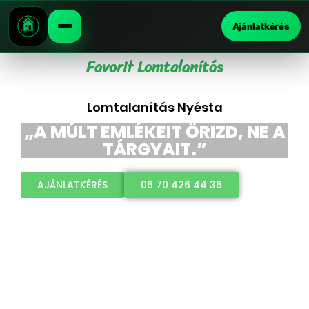
Ajánlatkérés
Favorit Lomtalanítás
Lomtalanítás Nyésta
„A MÚLT EMLÉKEIT ŐRIZD, NE A
TÁRGYAIT.”
AJÁNLATKÉRÉS
06 70 426 44 36