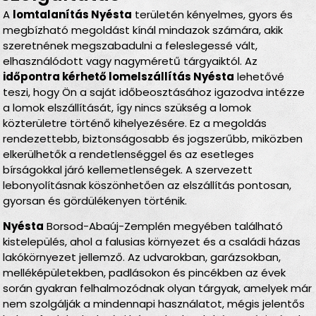
A
lomtalanítás Nyésta
területén kényelmes, gyors és
megbízható megoldást kínál mindazok számára, akik
szeretnének megszabadulni a feleslegessé vált,
elhasználódott vagy nagyméretű tárgyaiktól. Az
időpontra kérhető lomelszállítás Nyésta
lehetővé
teszi, hogy Ön a saját időbeosztásához igazodva intézze
a lomok elszállítását, így nincs szükség a lomok
közterületre történő kihelyezésére. Ez a megoldás
rendezettebb, biztonságosabb és jogszerűbb, miközben
elkerülhetők a rendetlenséggel és az esetleges
bírságokkal járó kellemetlenségek. A szervezett
lebonyolításnak köszönhetően az elszállítás pontosan,
gyorsan és gördülékenyen történik.
Nyésta
Borsod-Abaúj-Zemplén megyében található
kistelepülés, ahol a falusias környezet és a családi házas
lakókörnyezet jellemző. Az udvarokban, garázsokban,
melléképületekben, padlásokon és pincékben az évek
során gyakran felhalmozódnak olyan tárgyak, amelyek már
nem szolgálják a mindennapi használatot, mégis jelentős