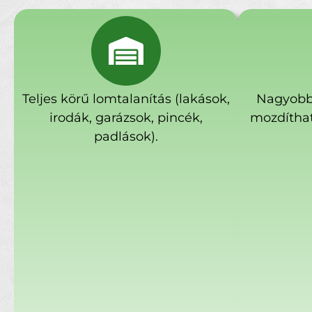
Teljes körű lomtalanítás (lakások,
Nagyobb
irodák, garázsok, pincék,
mozdíthat
padlások).