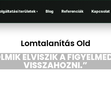
olgáltatási területek
Blog
Referenciák
Kapcsolat
▾
Lomtalanítás Old
LMIK ELVISZIK A FIGYELMED
VISSZAHOZNI.”