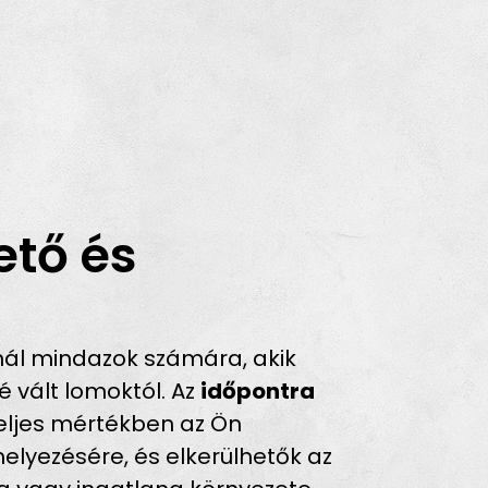
ető és
nál mindazok számára, akik
 vált lomoktól. Az
időpontra
teljes mértékben az Ön
helyezésére, és elkerülhetők az