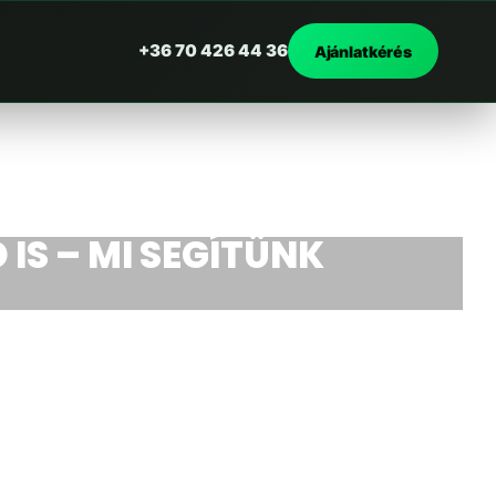
+36 70 426 44 36
Ajánlatkérés
 IS – MI SEGÍTÜNK