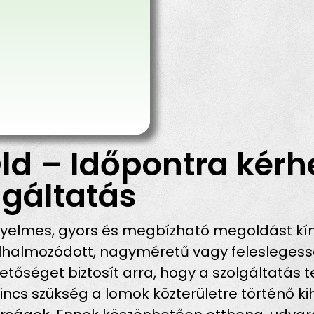
ld – Időpontra kérh
gáltatás
nyelmes, gyors és megbízható megoldást kí
halmozódott, nagyméretű vagy feleslegessé
etőséget biztosít arra, hogy a szolgáltatás 
incs szükség a lomok közterületre történő ki