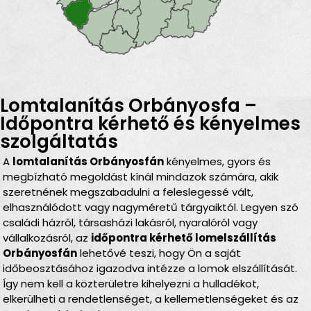
Lomtalanítás Orbányosfa –
Időpontra kérhető és kényelmes
szolgáltatás
A
lomtalanítás Orbányosfán
kényelmes, gyors és
megbízható megoldást kínál mindazok számára, akik
szeretnének megszabadulni a feleslegessé vált,
elhasználódott vagy nagyméretű tárgyaiktól. Legyen szó
családi házról, társasházi lakásról, nyaralóról vagy
vállalkozásról, az
időpontra kérhető lomelszállítás
Orbányosfán
lehetővé teszi, hogy Ön a saját
időbeosztásához igazodva intézze a lomok elszállítását.
Így nem kell a közterületre kihelyezni a hulladékot,
elkerülheti a rendetlenséget, a kellemetlenségeket és az