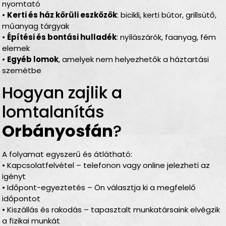
nyomtató
•
Kerti és ház körüli eszközök
: bicikli, kerti bútor, grillsütő,
műanyag tárgyak
•
Építési és bontási hulladék
: nyílászárók, faanyag, fém
elemek
•
Egyéb lomok
, amelyek nem helyezhetők a háztartási
szemétbe
Hogyan zajlik a
lomtalanítás
Orbányosfán
?
A folyamat egyszerű és átlátható:
• Kapcsolatfelvétel – telefonon vagy online jelezheti az
igényt
• Időpont-egyeztetés – Ön választja ki a megfelelő
időpontot
• Kiszállás és rakodás – tapasztalt munkatársaink elvégzik
a fizikai munkát