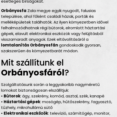
esetleges bírságokat.
Orbányosfa
Zala megye egyik nyugodt, falusias
települése, ahol főként családi házak, porták és
melléképületek találhatók. Az ilyen környezetben idővel
felhalmozódhatnak régi bútorok, elromlott háztartási
gépek, elavult elektronikai eszközök vagy felújításból
visszamaradt anyagok. Ezek eltávolításáról a
lomtalanítás Orbányosfán
gondoskodik gyorsan,
szakszerűen és környezetbarát módon.
Mit szállítunk el
Orbányosfáról
?
Szolgáltatásunk során a leggyakoribb nagyméretű
lomokat biztonságosan elszállítjuk:
•
Bútorok
: ágy, szekrény, komód, asztal, szék, kanapé
•
Háztartási gépek
: mosógép, hűtőszekrény, fagyasztó,
tűzhely, mikrohullámú sütő
•
Elektronikai eszközök
: televízió, számítógép, monitor,