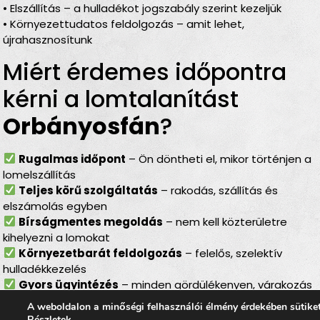
• Elszállítás – a hulladékot jogszabály szerint kezeljük
• Környezettudatos feldolgozás – amit lehet,
újrahasznosítunk
Miért érdemes időpontra
kérni a lomtalanítást
Orbányosfán
?
Rugalmas időpont
– Ön döntheti el, mikor történjen a
lomelszállítás
Teljes körű szolgáltatás
– rakodás, szállítás és
elszámolás egyben
Bírságmentes megoldás
– nem kell közterületre
kihelyezni a lomokat
Környezetbarát feldolgozás
– felelős, szelektív
hulladékkezelés
Gyors ügyintézés
– minden gördülékenyen, várakozás
nélkül
A weboldalon a minőségi felhasználói élmény érdekében sütike
Részletek