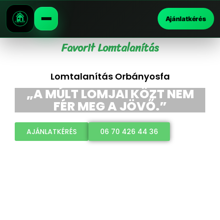
Ajánlatkérés
Favorit Lomtalanítás
Lomtalanítás Orbányosfa
„A MÚLT LOMJAI KÖZT NEM
FÉR MEG A JÖVŐ.”
AJÁNLATKÉRÉS
06 70 426 44 36