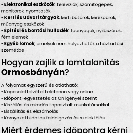
•
Elektronikai eszközök
: televíziók, számítógépek,
monitorok, nyomtatók
•
Kerti és udvari tárgyak
: kerti bútorok, kerékpárok,
műanyag eszközök
•
Építési és bontási hulladék
: faanyagok, nyílászárók,
fém elemek
•
Egyéb lomok
, amelyek nem helyezhetők a háztartási
szemétbe
Hogyan zajlik a lomtalanítás
Ormosbányán
?
A folyamat egyszerű és átlátható:
• Kapcsolatfelvétel telefonon vagy online
• Időpont-egyeztetés az Ön igényei szerint
• Kiszállás és rakodás tapasztalt munkatársakkal
• Elszállítás és elszámolás
• Környezettudatos feldolgozás és szelektálás
Miért érdemes időpontra kérni