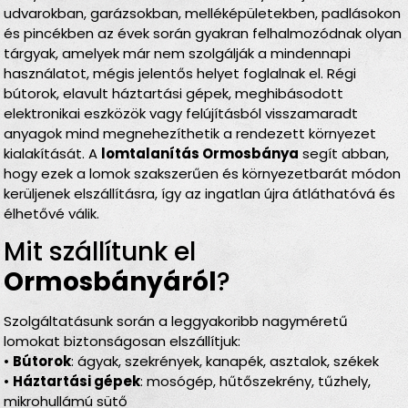
udvarokban, garázsokban, melléképületekben, padlásokon
és pincékben az évek során gyakran felhalmozódnak olyan
tárgyak, amelyek már nem szolgálják a mindennapi
használatot, mégis jelentős helyet foglalnak el. Régi
bútorok, elavult háztartási gépek, meghibásodott
elektronikai eszközök vagy felújításból visszamaradt
anyagok mind megnehezíthetik a rendezett környezet
kialakítását. A
lomtalanítás Ormosbánya
segít abban,
hogy ezek a lomok szakszerűen és környezetbarát módon
kerüljenek elszállításra, így az ingatlan újra átláthatóvá és
élhetővé válik.
Mit szállítunk el
Ormosbányáról
?
Szolgáltatásunk során a leggyakoribb nagyméretű
lomokat biztonságosan elszállítjuk:
•
Bútorok
: ágyak, szekrények, kanapék, asztalok, székek
•
Háztartási gépek
: mosógép, hűtőszekrény, tűzhely,
mikrohullámú sütő