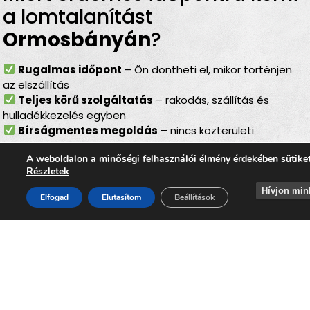
a lomtalanítást
Ormosbányán
?
Rugalmas időpont
– Ön döntheti el, mikor történjen
az elszállítás
Teljes körű szolgáltatás
– rakodás, szállítás és
hulladékkezelés egyben
Bírságmentes megoldás
– nincs közterületi
kihelyezés
A weboldalon a minőségi felhasználói élmény érdekében sütike
Környezetbarát feldolgozás
– felelős, szelektív
Részletek
hulladékkezelés
Gyors ügyintézés
– szervezett, hatékony lebonyolítás
Hívjon min
Elfogad
Elutasítom
Beállítások
Akár
költözés, felújítás, öröklés, padlás- vagy
pinceürítés, udvartakarítás vagy régi bútorok
lecserélése előtt
áll, a
lomtalanítás Ormosbánya
minden élethelyzetben megbízható megoldást nyújt. A
szolgáltatás segítségével Ön gyorsan, kényelmesen és
biztonságosan szabadulhat meg a felhalmozódott
lomoktól, miközben hozzájárul
Ormosbánya
tiszta,