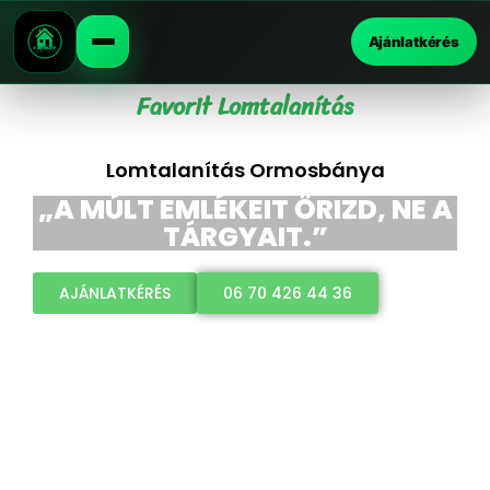
Ajánlatkérés
Favorit Lomtalanítás
Lomtalanítás Ormosbánya
„A MÚLT EMLÉKEIT ŐRIZD, NE A
TÁRGYAIT.”
AJÁNLATKÉRÉS
06 70 426 44 36