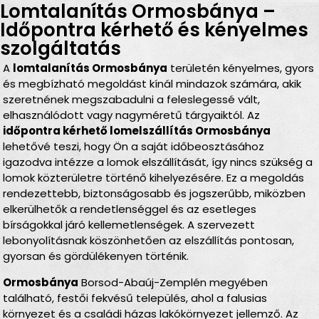
Lomtalanítás Ormosbánya –
Időpontra kérhető és kényelmes
szolgáltatás
A
lomtalanítás Ormosbánya
területén kényelmes, gyors
és megbízható megoldást kínál mindazok számára, akik
szeretnének megszabadulni a feleslegessé vált,
elhasználódott vagy nagyméretű tárgyaiktól. Az
időpontra kérhető lomelszállítás Ormosbánya
lehetővé teszi, hogy Ön a saját időbeosztásához
igazodva intézze a lomok elszállítását, így nincs szükség a
lomok közterületre történő kihelyezésére. Ez a megoldás
rendezettebb, biztonságosabb és jogszerűbb, miközben
elkerülhetők a rendetlenséggel és az esetleges
bírságokkal járó kellemetlenségek. A szervezett
lebonyolításnak köszönhetően az elszállítás pontosan,
gyorsan és gördülékenyen történik.
Ormosbánya
Borsod-Abaúj-Zemplén megyében
található, festői fekvésű település, ahol a falusias
környezet és a családi házas lakókörnyezet jellemző. Az