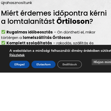
újrahasznosítunk
Miért érdemes időpontra kérni
a lomtalanítást
Őrtiloson
?
Rugalmas időbeosztás
– Ön döntheti el, mikor
történjen a
lomelszállítás Őrtiloson
Komplett szolgáltatás
– rakodás, szállítás és
elszámolás egyben
A weboldalon a minőségi felhasználói élmény érdekében sütike
Bírságmentes megoldás
– nem kell közterületre
Részletek
kihelyezni a lomokat
Hívjon min
Környezetbarát feldolgozás
– felelős, szelektív
Elfogad
Elutasítom
Beállítások
hulladékkezelés
Gyors és szakszerű
– minden gördülékenyen,
biztonságosan történik
Lomtalanítás
Őrtilos
– ideális
választás minden helyzetben
Akár
felújítás, költözés, nyaraló-rendbetétel,