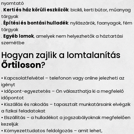
nyomtató
.
Kerti és ház körüli eszközök
: bicikli, kerti bútor, műanyag
tárgyak
.
Építési és bontási hulladék
: nyílászárók, faanyagok, fém
tárgyak
.
Egyéb lomok
, amelyek nem helyezhetők a háztartási
szemétbe
Hogyan zajlik a lomtalanítás
Őrtiloson
?
• Kapcsolatfelvétel – telefonon vagy online jelezheti az
igényt
• Időpont-egyeztetés – Ön választhatja ki a megfelelő
időpontot
• Kiszállás és rakodás – tapasztalt munkatársaink elvégzik
a fizikai feladatokat
• Elszállítás – a hulladékot a jogszabályoknak megfelelően
kezeljük
• Környezettudatos feldolgozás – amit lehet,