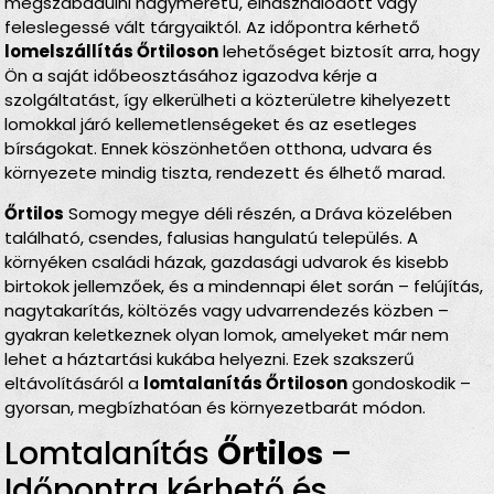
megszabadulni nagyméretű, elhasználódott vagy
feleslegessé vált tárgyaiktól. Az időpontra kérhető
lomelszállítás Őrtiloson
lehetőséget biztosít arra, hogy
Ön a saját időbeosztásához igazodva kérje a
szolgáltatást, így elkerülheti a közterületre kihelyezett
lomokkal járó kellemetlenségeket és az esetleges
bírságokat. Ennek köszönhetően otthona, udvara és
környezete mindig tiszta, rendezett és élhető marad.
Őrtilos
Somogy megye déli részén, a Dráva közelében
található, csendes, falusias hangulatú település. A
környéken családi házak, gazdasági udvarok és kisebb
birtokok jellemzőek, és a mindennapi élet során – felújítás,
nagytakarítás, költözés vagy udvarrendezés közben –
gyakran keletkeznek olyan lomok, amelyeket már nem
lehet a háztartási kukába helyezni. Ezek szakszerű
eltávolításáról a
lomtalanítás Őrtiloson
gondoskodik –
gyorsan, megbízhatóan és környezetbarát módon.
Lomtalanítás
Őrtilos
–
Időpontra kérhető és