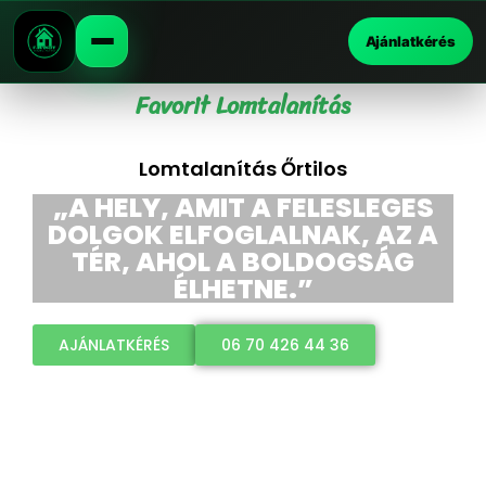
Ajánlatkérés
Favorit Lomtalanítás
Lomtalanítás Őrtilos
„A HELY, AMIT A FELESLEGES
DOLGOK ELFOGLALNAK, AZ A
TÉR, AHOL A BOLDOGSÁG
ÉLHETNE.”
AJÁNLATKÉRÉS
06 70 426 44 36