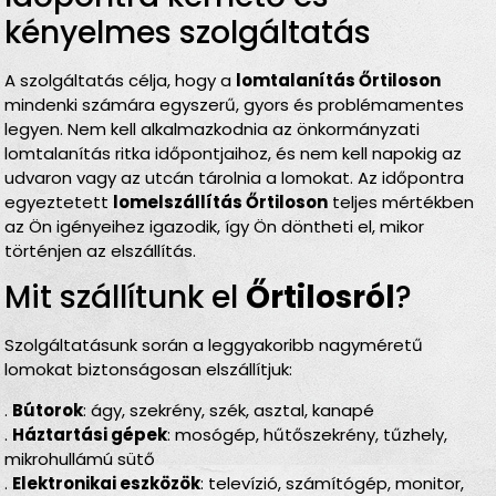
kényelmes szolgáltatás
A szolgáltatás célja, hogy a
lomtalanítás Őrtiloson
mindenki számára egyszerű, gyors és problémamentes
legyen. Nem kell alkalmazkodnia az önkormányzati
lomtalanítás ritka időpontjaihoz, és nem kell napokig az
udvaron vagy az utcán tárolnia a lomokat. Az időpontra
egyeztetett
lomelszállítás Őrtiloson
teljes mértékben
az Ön igényeihez igazodik, így Ön döntheti el, mikor
történjen az elszállítás.
Mit szállítunk el
Őrtilosról
?
Szolgáltatásunk során a leggyakoribb nagyméretű
lomokat biztonságosan elszállítjuk:
.
Bútorok
: ágy, szekrény, szék, asztal, kanapé
.
Háztartási gépek
: mosógép, hűtőszekrény, tűzhely,
mikrohullámú sütő
.
Elektronikai eszközök
: televízió, számítógép, monitor,