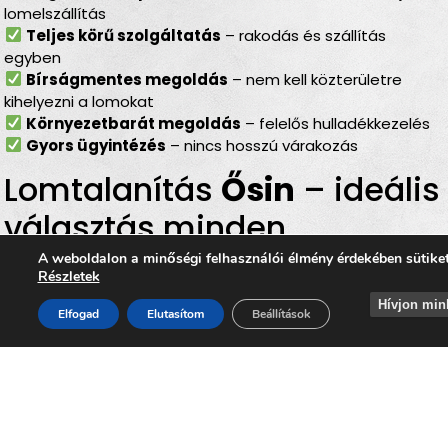
lomelszállítás
Teljes körű szolgáltatás
– rakodás és szállítás
egyben
Bírságmentes megoldás
– nem kell közterületre
kihelyezni a lomokat
Környezetbarát megoldás
– felelős hulladékkezelés
Gyors ügyintézés
– nincs hosszú várakozás
Lomtalanítás
Ősin
– ideális
választás minden
helyzetben
A weboldalon a minőségi felhasználói élmény érdekében sütike
Részletek
Hívjon min
Legyen szó
költözésről
,
lakásfelújításról
,
nyaraló
Elfogad
Elutasítom
Beállítások
rendbetételéről
,
padlás- vagy pinceürítésről
, a
lomtalanítás Ősin
minden helyzetben ideális megoldást
nyújt. Az
időpontra kérhető lomelszállítás Ősin
segítségével Ön gyorsan, kényelmesen és biztonságosan
szabadulhat meg a felesleges tárgyaktól, miközben
hozzájárul ahhoz, hogy
Ősi
, Veszprém megye nyugodt