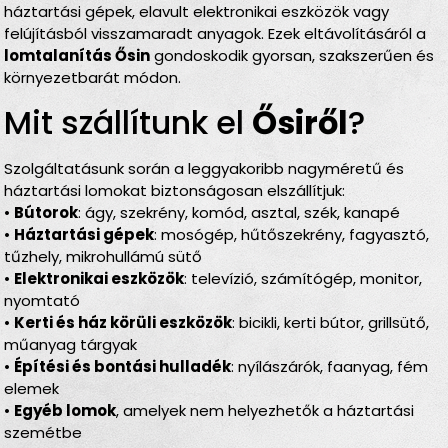
háztartási gépek, elavult elektronikai eszközök vagy
felújításból visszamaradt anyagok. Ezek eltávolításáról a
lomtalanítás Ősin
gondoskodik gyorsan, szakszerűen és
környezetbarát módon.
Mit szállítunk el
Ősiről
?
Szolgáltatásunk során a leggyakoribb nagyméretű és
háztartási lomokat biztonságosan elszállítjuk:
•
Bútorok
: ágy, szekrény, komód, asztal, szék, kanapé
•
Háztartási gépek
: mosógép, hűtőszekrény, fagyasztó,
tűzhely, mikrohullámú sütő
•
Elektronikai eszközök
: televízió, számítógép, monitor,
nyomtató
•
Kerti és ház körüli eszközök
: bicikli, kerti bútor, grillsütő,
műanyag tárgyak
•
Építési és bontási hulladék
: nyílászárók, faanyag, fém
elemek
•
Egyéb lomok
, amelyek nem helyezhetők a háztartási
szemétbe