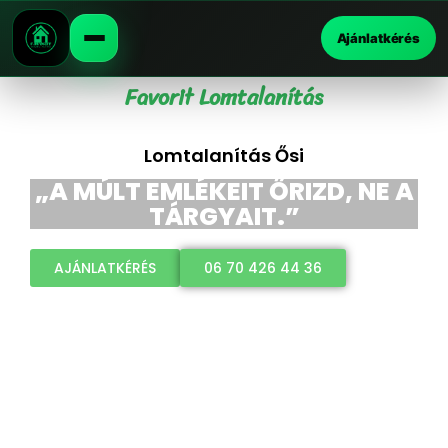
Ajánlatkérés
Favorit Lomtalanítás
Lomtalanítás Ősi
„A MÚLT EMLÉKEIT ŐRIZD, NE A
TÁRGYAIT.”
AJÁNLATKÉRÉS
06 70 426 44 36