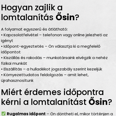
Hogyan zajlik a
lomtalanítás
Ősin
?
A folyamat egyszerű és átlátható:
• Kapcsolatfelvétel – telefonon vagy online jelezheti az
igényt
• Időpont-egyeztetés – Ön választja ki a megfelelő
időpontot
• Kiszállás és rakodás – munkatársaink elvégzik a nehéz
fizikai munkát
• Elszállítás – a hulladékot jogszabály szerint kezeljük
• Környezettudatos feldolgozás – amit lehet,
újrahasznosítunk
Miért érdemes időpontra
kérni a lomtalanítást
Ősin
?
Rugalmas időpont
– Ön döntheti el, mikor történjen a