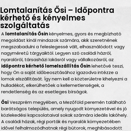
Lomtalanítás Ősi – Időpontra
kérhető és kényelmes
szolgáltatás
A
lomtalanítás Ősin
kényelmes, gyors és megbízható
megoldást kínál mindazok számára, akik szeretnének
megszabadulni a feleslegessé vált, elhasználódott vagy
nagyméretű tárgyaiktól. Legyen szó családi házról,
nyaralóról, társasházi lakásról vagy vállalkozásról, az
időpontra kérhető lomelszállítás Ősin
lehetővé teszi,
hogy Ön a saját időbeosztásához igazodva intézze a
lomok elszállítását. Így nem kell a közterületre kihelyezni a
hulladékot, elkerülhetőek a kellemetlenségek, a
rendetlenség és az esetleges bírságok.
Ősi
Veszprém megyében, a Mezőföld peremén található
barátságos település, amely nyugodt környezetével és jó
közlekedési kapcsolataival sokak számára ideális lakóhely.
A családi házak, régi porták és nyaralók környezetében
idővel felhalmozódhatnak régi bútorok, meghibásodott