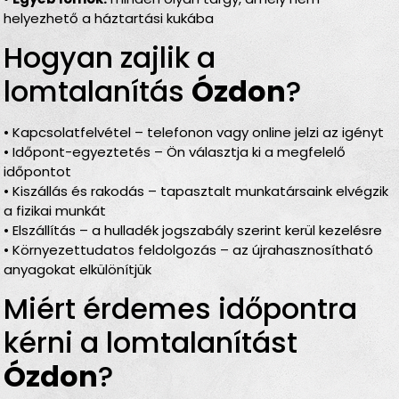
helyezhető a háztartási kukába
Hogyan zajlik a
lomtalanítás
Ózdon
?
• Kapcsolatfelvétel – telefonon vagy online jelzi az igényt
• Időpont-egyeztetés – Ön választja ki a megfelelő
időpontot
• Kiszállás és rakodás – tapasztalt munkatársaink elvégzik
a fizikai munkát
• Elszállítás – a hulladék jogszabály szerint kerül kezelésre
• Környezettudatos feldolgozás – az újrahasznosítható
anyagokat elkülönítjük
Miért érdemes időpontra
kérni a lomtalanítást
Ózdon
?