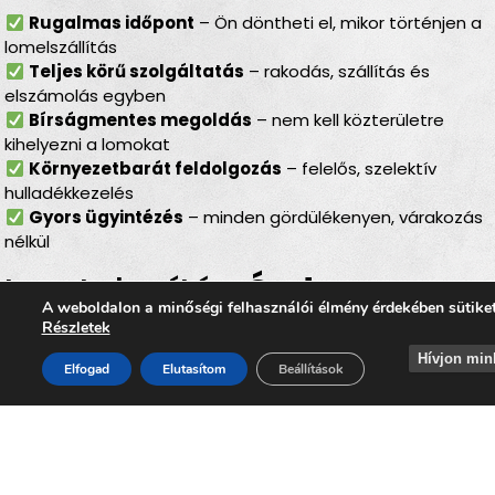
Rugalmas időpont
– Ön döntheti el, mikor történjen a
lomelszállítás
Teljes körű szolgáltatás
– rakodás, szállítás és
elszámolás egyben
Bírságmentes megoldás
– nem kell közterületre
kihelyezni a lomokat
Környezetbarát feldolgozás
– felelős, szelektív
hulladékkezelés
Gyors ügyintézés
– minden gördülékenyen, várakozás
nélkül
Lomtalanítás
Ózdon
–
A weboldalon a minőségi felhasználói élmény érdekében sütike
ideális választás minden
Részletek
helyzetben
Hívjon min
Elfogad
Elutasítom
Beállítások
Akár
költözés, felújítás, öröklés, padlás- vagy
pinceürítés, udvartakarítás vagy régi bútorok
lecserélése előtt
, a
lomtalanítás Ózdon
megbízható és