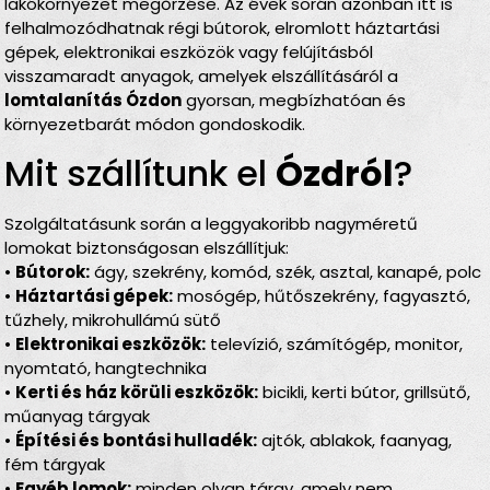
lakókörnyezet megőrzése. Az évek során azonban itt is
felhalmozódhatnak régi bútorok, elromlott háztartási
gépek, elektronikai eszközök vagy felújításból
visszamaradt anyagok, amelyek elszállításáról a
lomtalanítás Ózdon
gyorsan, megbízhatóan és
környezetbarát módon gondoskodik.
Mit szállítunk el
Ózdról
?
Szolgáltatásunk során a leggyakoribb nagyméretű
lomokat biztonságosan elszállítjuk:
•
Bútorok:
ágy, szekrény, komód, szék, asztal, kanapé, polc
•
Háztartási gépek:
mosógép, hűtőszekrény, fagyasztó,
tűzhely, mikrohullámú sütő
•
Elektronikai eszközök:
televízió, számítógép, monitor,
nyomtató, hangtechnika
•
Kerti és ház körüli eszközök:
bicikli, kerti bútor, grillsütő,
műanyag tárgyak
•
Építési és bontási hulladék:
ajtók, ablakok, faanyag,
fém tárgyak
•
Egyéb lomok:
minden olyan tárgy, amely nem