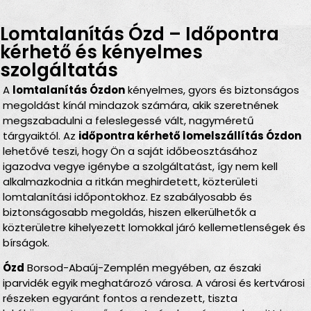
Lomtalanítás Ózd – Időpontra
kérhető és kényelmes
szolgáltatás
A
lomtalanítás Ózdon
kényelmes, gyors és biztonságos
megoldást kínál mindazok számára, akik szeretnének
megszabadulni a feleslegessé vált, nagyméretű
tárgyaiktól. Az
időpontra kérhető lomelszállítás Ózdon
lehetővé teszi, hogy Ön a saját időbeosztásához
igazodva vegye igénybe a szolgáltatást, így nem kell
alkalmazkodnia a ritkán meghirdetett, közterületi
lomtalanítási időpontokhoz. Ez szabályosabb és
biztonságosabb megoldás, hiszen elkerülhetők a
közterületre kihelyezett lomokkal járó kellemetlenségek és
bírságok.
Ózd
Borsod-Abaúj-Zemplén megyében, az északi
iparvidék egyik meghatározó városa. A városi és kertvárosi
részeken egyaránt fontos a rendezett, tiszta