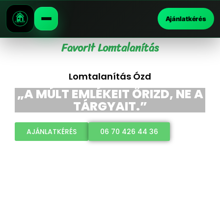
Ajánlatkérés
Favorit Lomtalanítás
Lomtalanítás Ózd
„A MÚLT EMLÉKEIT ŐRIZD, NE A
TÁRGYAIT.”
AJÁNLATKÉRÉS
06 70 426 44 36