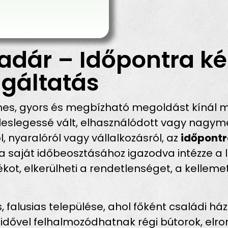
adár – Időpontra ké
gáltatás
es, gyors és megbízható megoldást kínál m
eslegessé vált, elhasználódott vagy nagymé
l, nyaralóról vagy vállalkozásról, az
időpontr
a saját időbeosztásához igazodva intézze a l
dékot, elkerülheti a rendetlenséget, a kelle
falusias települése, ahol főként családi há
 idővel felhalmozódhatnak régi bútorok, elro