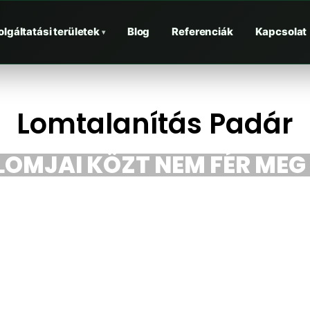
olgáltatási területek
Blog
Referenciák
Kapcsolat
▾
Lomtalanítás Padár
LOMJAI KÖZT NEM FÉR MEG