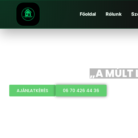
Főoldal
Rólunk
Sz
„A MÚLT 
AJÁNLATKÉRÉS
06 70 426 44 36