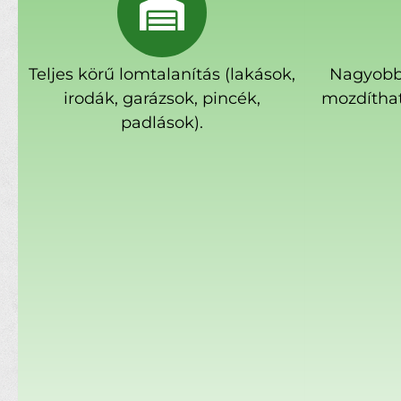
Teljes körű lomtalanítás (lakások,
Nagyobb
irodák, garázsok, pincék,
mozdíthat
padlások).