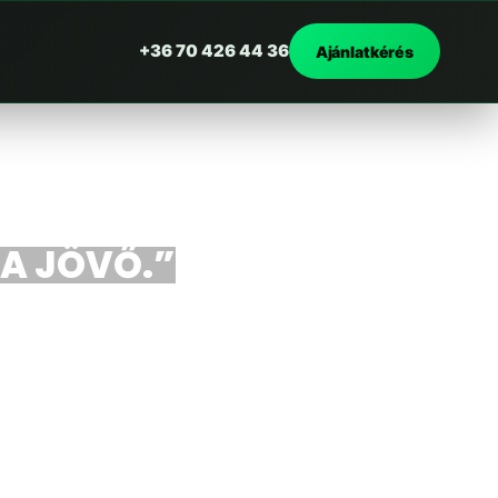
+36 70 426 44 36
Ajánlatkérés
 A JÖVŐ.”