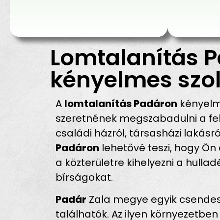
Lomtalanítás P
kényelmes szol
A
lomtalanítás Padáron
kényelm
szeretnének megszabadulni a fel
családi házról, társasházi lakásró
Padáron
lehetővé teszi, hogy Ön 
a közterületre kihelyezni a hulla
bírságokat.
Padár
Zala megye egyik csendes, 
találhatók. Az ilyen környezetben