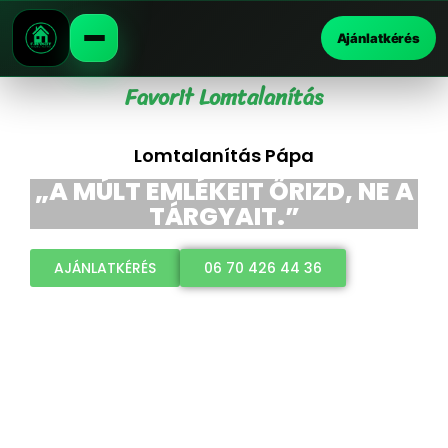
Ajánlatkérés
Favorit Lomtalanítás
Lomtalanítás Pápa
„A MÚLT EMLÉKEIT ŐRIZD, NE A
TÁRGYAIT.”
AJÁNLATKÉRÉS
06 70 426 44 36