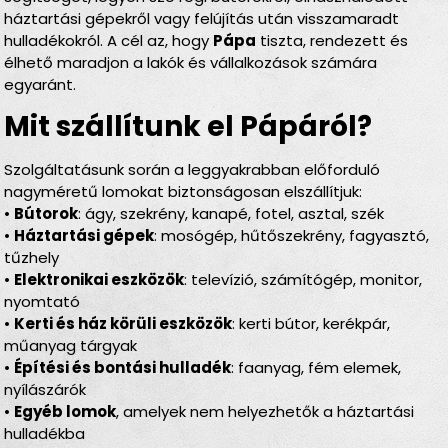
háztartási gépekről vagy felújítás után visszamaradt
hulladékokról. A cél az, hogy
Pápa
tiszta, rendezett és
élhető maradjon a lakók és vállalkozások számára
egyaránt.
Mit szállítunk el Pápáról?
Szolgáltatásunk során a leggyakrabban előforduló
nagyméretű lomokat biztonságosan elszállítjuk:
•
Bútorok
: ágy, szekrény, kanapé, fotel, asztal, szék
•
Háztartási gépek
: mosógép, hűtőszekrény, fagyasztó,
tűzhely
•
Elektronikai eszközök
: televízió, számítógép, monitor,
nyomtató
•
Kerti és ház körüli eszközök
: kerti bútor, kerékpár,
műanyag tárgyak
•
Építési és bontási hulladék
: faanyag, fém elemek,
nyílászárók
•
Egyéb lomok
, amelyek nem helyezhetők a háztartási
hulladékba