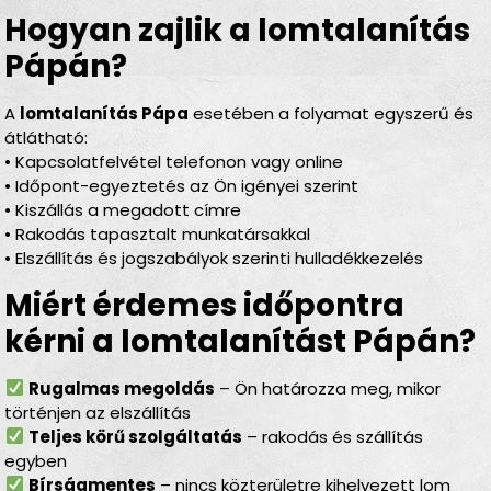
Hogyan zajlik a lomtalanítás
Pápán?
A
lomtalanítás Pápa
esetében a folyamat egyszerű és
átlátható:
• Kapcsolatfelvétel telefonon vagy online
• Időpont-egyeztetés az Ön igényei szerint
• Kiszállás a megadott címre
• Rakodás tapasztalt munkatársakkal
• Elszállítás és jogszabályok szerinti hulladékkezelés
Miért érdemes időpontra
kérni a lomtalanítást Pápán?
Rugalmas megoldás
– Ön határozza meg, mikor
történjen az elszállítás
Teljes körű szolgáltatás
– rakodás és szállítás
egyben
Bírságmentes
– nincs közterületre kihelyezett lom