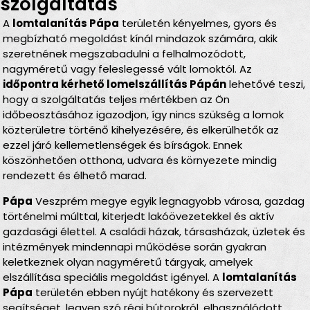
szolgáltatás
A
lomtalanítás Pápa
területén kényelmes, gyors és
megbízható megoldást kínál mindazok számára, akik
szeretnének megszabadulni a felhalmozódott,
nagyméretű vagy feleslegessé vált lomoktól. Az
időpontra kérhető lomelszállítás Pápán
lehetővé teszi,
hogy a szolgáltatás teljes mértékben az Ön
időbeosztásához igazodjon, így nincs szükség a lomok
közterületre történő kihelyezésére, és elkerülhetők az
ezzel járó kellemetlenségek és bírságok. Ennek
köszönhetően otthona, udvara és környezete mindig
rendezett és élhető marad.
Pápa
Veszprém megye egyik legnagyobb városa, gazdag
történelmi múlttal, kiterjedt lakóövezetekkel és aktív
gazdasági élettel. A családi házak, társasházak, üzletek és
intézmények mindennapi működése során gyakran
keletkeznek olyan nagyméretű tárgyak, amelyek
elszállítása speciális megoldást igényel. A
lomtalanítás
Pápa
területén ebben nyújt hatékony és szervezett
segítséget, legyen szó régi bútorokról, elhasználódott