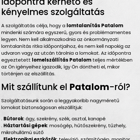
Időpontra kérhető és
kényelmes szolgáltatás
A szolgáltatás célja, hogy a
lomtalanítás Patalom
mindenki számára egyszerű, gyors és problémamentes
legyen. Nem kell alkalmazkodnia az önkormányzati
lomtalanítás ritka időpontjaihoz, és nem kell napokig az
udvaron vagy az utcán tárolnia a lomokat. Az időpontra
egyeztetett
lomelszállítás Patalom
teljes mértékben
az Ön igényeihez igazodik, így Ön döntheti el, mikor
történjen az elszállítás.
Mit szállítunk el
Patalom
-ról?
Szolgáltatásunk során a leggyakoribb nagyméretű
lomokat biztonságosan elszállítjuk:
.
Bútorok
: ágy, szekrény, szék, asztal, kanapé
.
Háztartási gépek
: mosógép, hűtőszekrény, tűzhely,
mikrohullámú sütő
.
Elektronikai eszközök
: televízió, számítógép, monitor,