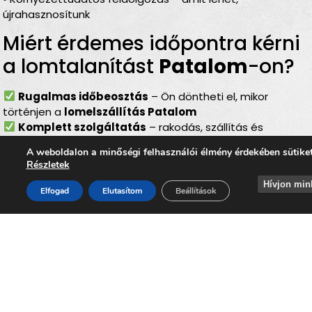
újrahasznosítunk
Miért érdemes időpontra kérni
a lomtalanítást
Patalom
-on?
Rugalmas időbeosztás
– Ön döntheti el, mikor
történjen a
lomelszállítás Patalom
Komplett szolgáltatás
– rakodás, szállítás és
elszámolás egyben
A weboldalon a minőségi felhasználói élmény érdekében sütike
Bírságmentes megoldás
– nem kell közterületre
Részletek
kihelyezni a lomokat
Hívjon min
Környezetbarát feldolgozás
– felelős, szelektív
Elfogad
Elutasítom
Beállítások
hulladékkezelés
Gyors és szakszerű
– minden gördülékenyen,
biztonságosan történik
Lomtalanítás
Patalom
–
ideális választás minden
helyzetben