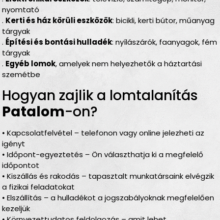
nyomtató
.
Kerti és ház körüli eszközök
: bicikli, kerti bútor, műanyag
tárgyak
.
Építési és bontási hulladék
: nyílászárók, faanyagok, fém
tárgyak
.
Egyéb lomok
, amelyek nem helyezhetők a háztartási
szemétbe
Hogyan zajlik a lomtalanítás
Patalom
-on?
• Kapcsolatfelvétel – telefonon vagy online jelezheti az
igényt
• Időpont-egyeztetés – Ön választhatja ki a megfelelő
időpontot
• Kiszállás és rakodás – tapasztalt munkatársaink elvégzik
a fizikai feladatokat
• Elszállítás – a hulladékot a jogszabályoknak megfelelően
kezeljük
• Környezettudatos feldolgozás – amit lehet,