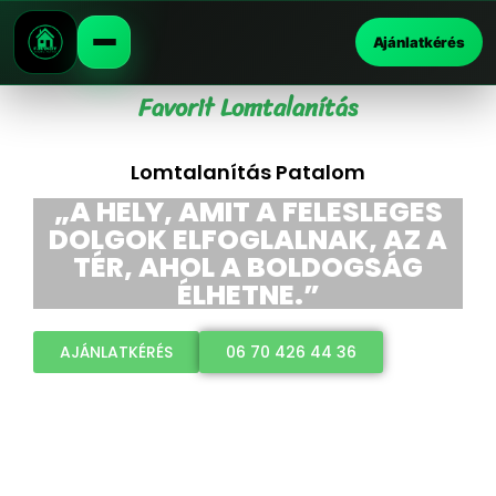
Ajánlatkérés
Favorit Lomtalanítás
Lomtalanítás Patalom
„A HELY, AMIT A FELESLEGES
DOLGOK ELFOGLALNAK, AZ A
TÉR, AHOL A BOLDOGSÁG
ÉLHETNE.”
AJÁNLATKÉRÉS
06 70 426 44 36