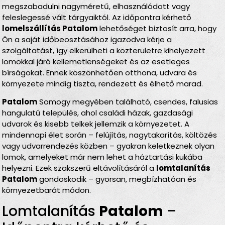
megszabadulni nagyméretű, elhasználódott vagy
feleslegessé vált tárgyaiktól. Az időpontra kérhető
lomelszállítás Patalom
lehetőséget biztosít arra, hogy
Ön a saját időbeosztásához igazodva kérje a
szolgáltatást, így elkerülheti a közterületre kihelyezett
lomokkal járó kellemetlenségeket és az esetleges
bírságokat. Ennek köszönhetően otthona, udvara és
környezete mindig tiszta, rendezett és élhető marad.
Patalom
Somogy megyében található, csendes, falusias
hangulatú település, ahol családi házak, gazdasági
udvarok és kisebb telkek jellemzik a környezetet. A
mindennapi élet során – felújítás, nagytakarítás, költözés
vagy udvarrendezés közben – gyakran keletkeznek olyan
lomok, amelyeket már nem lehet a háztartási kukába
helyezni. Ezek szakszerű eltávolításáról a
lomtalanítás
Patalom
gondoskodik – gyorsan, megbízhatóan és
környezetbarát módon.
Lomtalanítás
Patalom
–