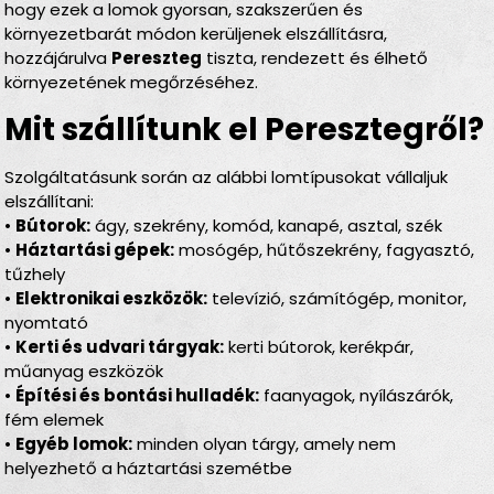
hogy ezek a lomok gyorsan, szakszerűen és
környezetbarát módon kerüljenek elszállításra,
hozzájárulva
Pereszteg
tiszta, rendezett és élhető
környezetének megőrzéséhez.
Mit szállítunk el Peresztegről?
Szolgáltatásunk során az alábbi lomtípusokat vállaljuk
elszállítani:
•
Bútorok:
ágy, szekrény, komód, kanapé, asztal, szék
•
Háztartási gépek:
mosógép, hűtőszekrény, fagyasztó,
tűzhely
•
Elektronikai eszközök:
televízió, számítógép, monitor,
nyomtató
•
Kerti és udvari tárgyak:
kerti bútorok, kerékpár,
műanyag eszközök
•
Építési és bontási hulladék:
faanyagok, nyílászárók,
fém elemek
•
Egyéb lomok:
minden olyan tárgy, amely nem
helyezhető a háztartási szemétbe