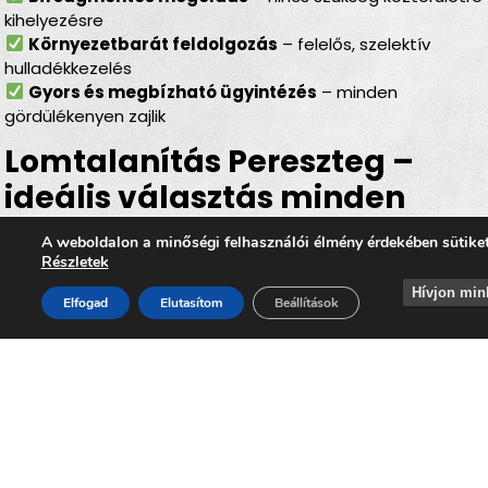
kihelyezésre
Környezetbarát feldolgozás
– felelős, szelektív
hulladékkezelés
Gyors és megbízható ügyintézés
– minden
gördülékenyen zajlik
Lomtalanítás Pereszteg –
ideális választás minden
helyzetben
A weboldalon a minőségi felhasználói élmény érdekében sütike
Részletek
Legyen szó
felújításról, költözésről, garázs- vagy
Hívjon min
padlásürítésről, esetleg egy örökölt ingatlan
Elfogad
Elutasítom
Beállítások
rendbetételéről
, a
lomtalanítás Pereszteg
minden
esetben hatékony és kényelmes megoldást kínál. Az
időpontra kérhető lomelszállítás Peresztegen
segítségével Ön gyorsan, biztonságosan és
környezettudatos módon szabadulhat meg a felesleges
lomoktól, miközben hozzájárul ahhoz, hogy
Pereszteg
továbbra is tiszta, rendezett és élhető település