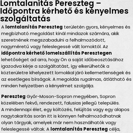
Lomtalanítás Pereszteg –
Időpontra kérhető és kényelmes
szolgáltatás
A
lomtalanítás Pereszteg
területén gyors, kényelmes és
megbízható megoldást kínál mindazok számára, akik
szeretnének megszabadulni a felhalmozódott,
nagyméretű vagy feleslegessé vált lomoktól. Az
időpontra kérhető lomelszállítás Peresztegen
lehetőséget ad arra, hogy Ön a saját időbeosztásához
igazodva kérje a szolgáltatást, így elkerülhetők a
közterületre kihelyezett lomokkal járó kellemetlenségek és
az esetleges bírságok. A megoldás rugalmas, átlátható és
minden helyzetben a kényelmet szolgálja.
Pereszteg
Győr-Moson-Sopron megyében, Sopron
közelében fekvő, rendezett, falusias jellegű település.
A mindennapi élet, egy költözés, felújítás vagy egy alapos
nagytakarítás során itt is könnyen felhalmozódhatnak
olyan tárgyak, amelyek már nem használhatók vagy
feleslegessé váltak. A
lomtalanítás Pereszteg
célja,