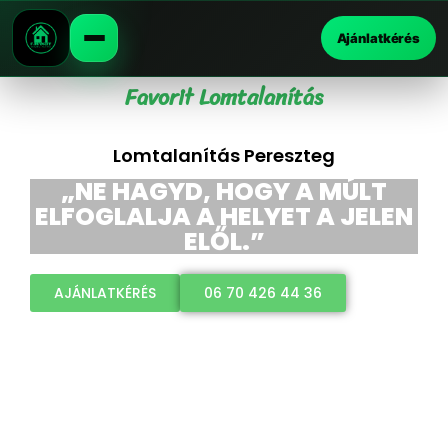
Ajánlatkérés
Favorit Lomtalanítás
Lomtalanítás Pereszteg
„NE HAGYD, HOGY A MÚLT
ELFOGLALJA A HELYET A JELEN
ELŐL.”
AJÁNLATKÉRÉS
06 70 426 44 36