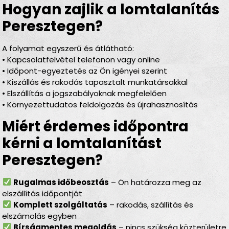
Hogyan zajlik a lomtalanítás
Peresztegen?
A folyamat egyszerű és átlátható:
• Kapcsolatfelvétel telefonon vagy online
• Időpont-egyeztetés az Ön igényei szerint
• Kiszállás és rakodás tapasztalt munkatársakkal
• Elszállítás a jogszabályoknak megfelelően
• Környezettudatos feldolgozás és újrahasznosítás
Miért érdemes időpontra
kérni a lomtalanítást
Peresztegen?
Rugalmas időbeosztás
– Ön határozza meg az
elszállítás időpontját
Komplett szolgáltatás
– rakodás, szállítás és
elszámolás egyben
Bírságmentes megoldás
– nincs szükség közterületre