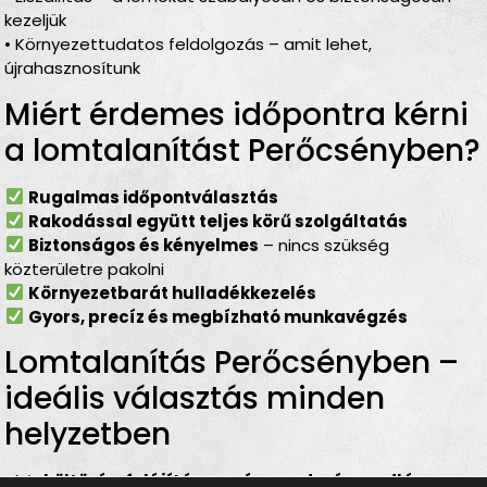
kezeljük
• Környezettudatos feldolgozás – amit lehet,
újrahasznosítunk
Miért érdemes időpontra kérni
a lomtalanítást Perőcsényben?
Rugalmas időpontválasztás
Rakodással együtt teljes körű szolgáltatás
Biztonságos és kényelmes
– nincs szükség
közterületre pakolni
Környezetbarát hulladékkezelés
Gyors, precíz és megbízható munkavégzés
Lomtalanítás Perőcsényben –
ideális választás minden
helyzetben
Akár
költözés
,
felújítás
,
garázsrendezés
,
padlás- vagy