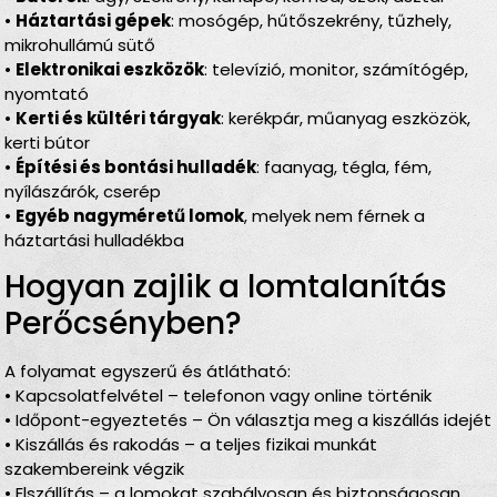
•
Háztartási gépek
: mosógép, hűtőszekrény, tűzhely,
mikrohullámú sütő
•
Elektronikai eszközök
: televízió, monitor, számítógép,
nyomtató
•
Kerti és kültéri tárgyak
: kerékpár, műanyag eszközök,
kerti bútor
•
Építési és bontási hulladék
: faanyag, tégla, fém,
nyílászárók, cserép
•
Egyéb nagyméretű lomok
, melyek nem férnek a
háztartási hulladékba
Hogyan zajlik a lomtalanítás
Perőcsényben?
A folyamat egyszerű és átlátható:
• Kapcsolatfelvétel – telefonon vagy online történik
• Időpont-egyeztetés – Ön választja meg a kiszállás idejét
• Kiszállás és rakodás – a teljes fizikai munkát
szakembereink végzik
• Elszállítás – a lomokat szabályosan és biztonságosan