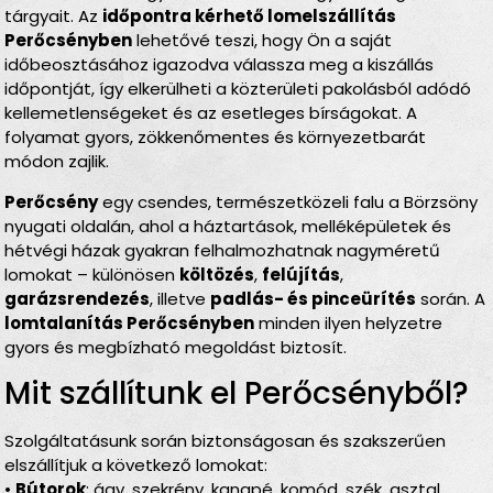
tárgyait. Az
időpontra kérhető lomelszállítás
Perőcsényben
lehetővé teszi, hogy Ön a saját
időbeosztásához igazodva válassza meg a kiszállás
időpontját, így elkerülheti a közterületi pakolásból adódó
kellemetlenségeket és az esetleges bírságokat. A
folyamat gyors, zökkenőmentes és környezetbarát
módon zajlik.
Perőcsény
egy csendes, természetközeli falu a Börzsöny
nyugati oldalán, ahol a háztartások, melléképületek és
hétvégi házak gyakran felhalmozhatnak nagyméretű
lomokat – különösen
költözés
,
felújítás
,
garázsrendezés
, illetve
padlás- és pinceürítés
során. A
lomtalanítás Perőcsényben
minden ilyen helyzetre
gyors és megbízható megoldást biztosít.
Mit szállítunk el Perőcsényből?
Szolgáltatásunk során biztonságosan és szakszerűen
elszállítjuk a következő lomokat:
•
Bútorok
: ágy, szekrény, kanapé, komód, szék, asztal