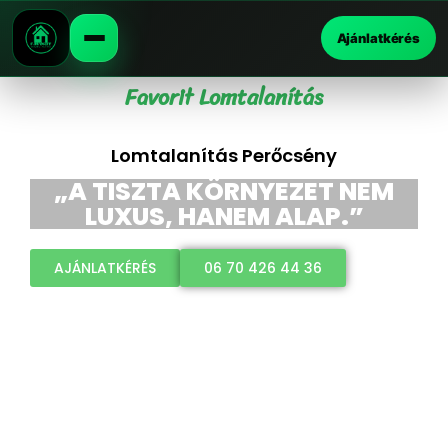
Ajánlatkérés
Favorit Lomtalanítás
Lomtalanítás Perőcsény
„A TISZTA KÖRNYEZET NEM
LUXUS, HANEM ALAP.”
AJÁNLATKÉRÉS
06 70 426 44 36