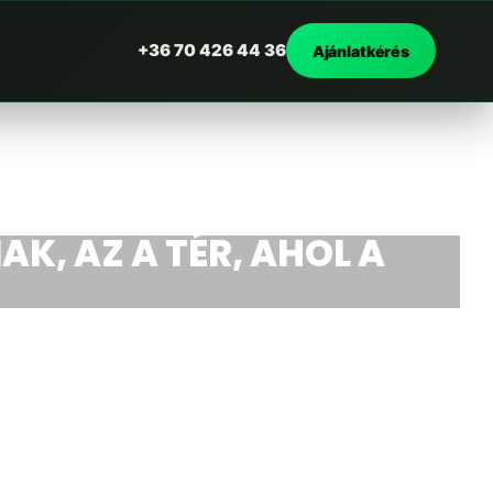
+36 70 426 44 36
Ajánlatkérés
AK, AZ A TÉR, AHOL A