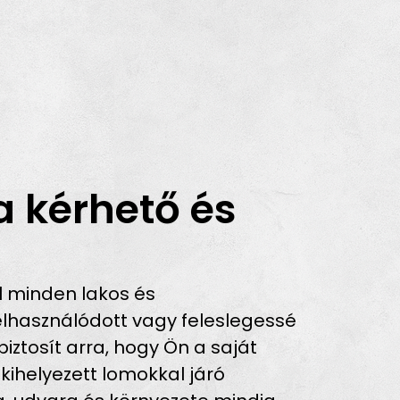
a kérhető és
l minden lakos és
lhasználódott vagy feleslegessé
iztosít arra, hogy Ön a saját
 kihelyezett lomokkal járó