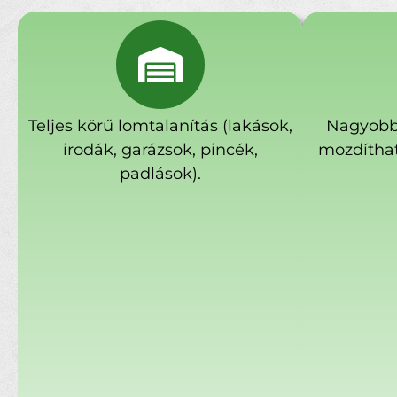
Teljes körű lomtalanítás (lakások,
Nagyobb
irodák, garázsok, pincék,
mozdíthat
padlások).