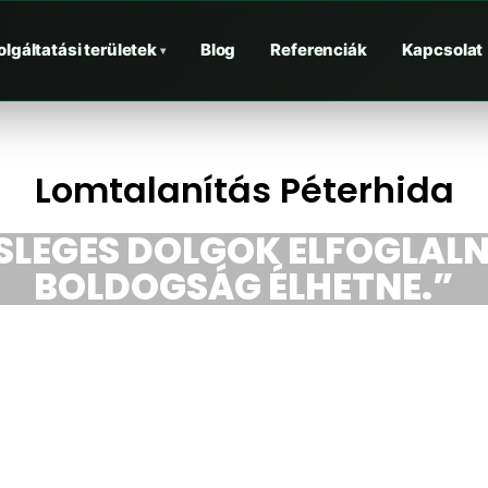
olgáltatási területek
Blog
Referenciák
Kapcsolat
▾
Lomtalanítás Péterhida
ESLEGES DOLGOK ELFOGLALN
BOLDOGSÁG ÉLHETNE.”