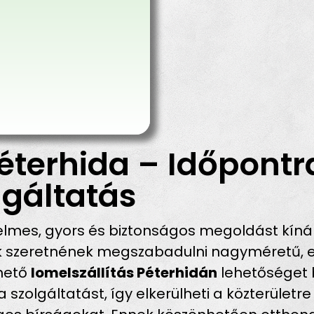
éterhida – Időpontr
gáltatás
lmes, gyors és biztonságos megoldást kíná
ik szeretnének megszabadulni nagyméretű, e
rhető
lomelszállítás Péterhidán
lehetőséget b
szolgáltatást, így elkerülheti a közterületre