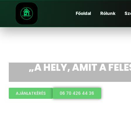
Főoldal
Rólunk
Sz
„A HELY, AMIT A FEL
AJÁNLATKÉRÉS
06 70 426 44 36