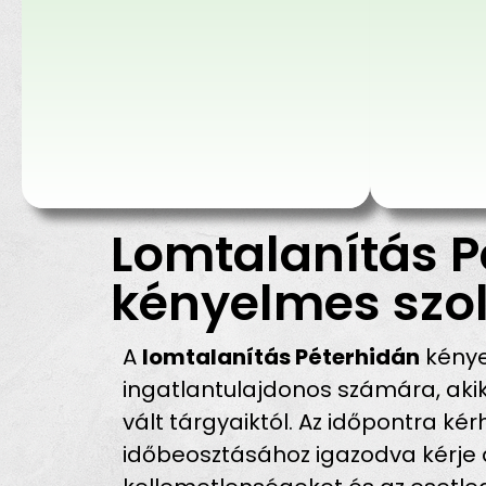
Lomtalanítás P
kényelmes szol
A
lomtalanítás Péterhidán
kénye
ingatlantulajdonos számára, ak
vált tárgyaiktól. Az időpontra ké
időbeosztásához igazodva kérje a 