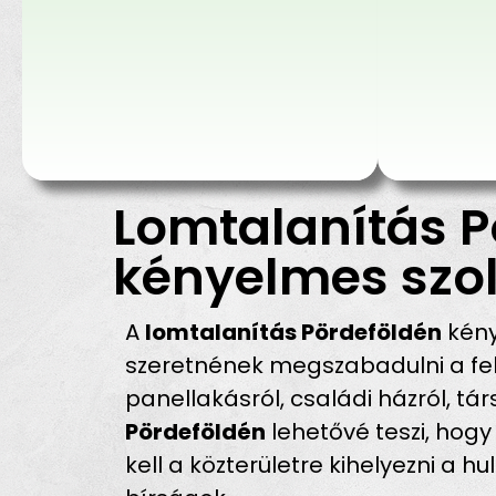
Lomtalanítás P
kényelmes szol
A
lomtalanítás Pördeföldén
kény
szeretnének megszabadulni a fel
panellakásról, családi házról, tár
Pördeföldén
lehetővé teszi, hogy
kell a közterületre kihelyezni a 