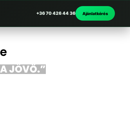
+36 70 426 44 36
Ajánlatkérés
de
 A JÖVŐ.”