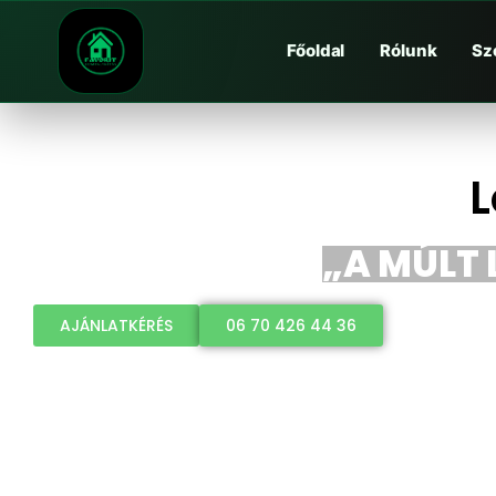
Főoldal
Rólunk
Sz
L
„A MÚLT 
AJÁNLATKÉRÉS
06 70 426 44 36