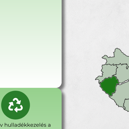
ív hulladékkezelés a