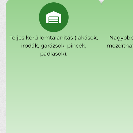
Teljes körű lomtalanítás (lakások,
Nagyobb
irodák, garázsok, pincék,
mozdíthat
padlások).