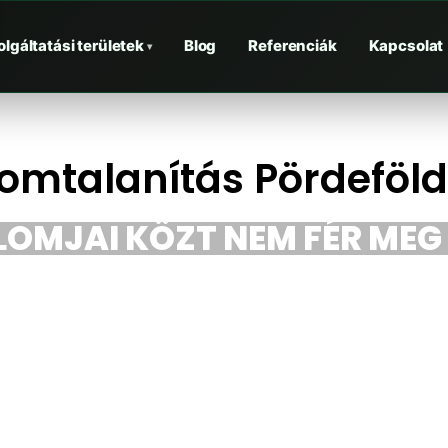
olgáltatási területek
Blog
Referenciák
Kapcsolat
▾
omtalanítás Pördeföl
LOMJAI KÖZT NEM FÉR MEG