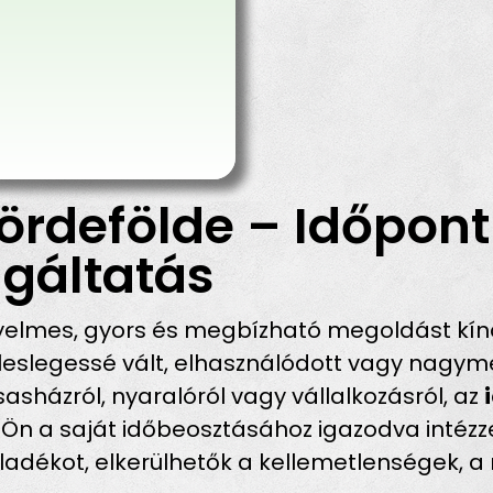
ördefölde – Időpont
gáltatás
elmes, gyors és megbízható megoldást kín
eslegessé vált, elhasználódott vagy nagymé
sasházról, nyaralóról vagy vállalkozásról, az
 Ön a saját időbeosztásához igazodva intézze
hulladékot, elkerülhetők a kellemetlenségek, 