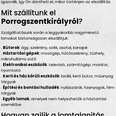
igazodik, így Ön döntheti el, mikor történjen az elszállítás.
Mit szállítunk el
Porrogszentkirályról
?
Szolgáltatásunk során a leggyakoribb nagyméretű
lomokat biztonságosan elszállítjuk:
.
Bútorok
: ágy, szekrény, szék, asztal, kanapé
.
Háztartási gépek
: mosógép, hűtőszekrény, tűzhely,
mikrohullámú sütő
.
Elektronikai eszközök
: televízió, számítógép, monitor,
nyomtató
.
Kerti és ház körüli eszközök
: bicikli, kerti bútor, műanyag
tárgyak
.
Építési és bontási hulladék
: nyílászárók, faanyagok, fém
tárgyak
.
Egyéb lomok
, amelyek nem helyezhetők a háztartási
szemétbe
Hogyan zajlik a lomtalanítás