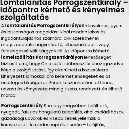
Lomtalanítás Porrogszentkirály –
Időpontra kérhető és kényelmes
szolgáltatás
A
lomtalanítás Porrogszentkirályon
kényelmes, gyors
és biztonságos megoldást kínál minden lakos és
ingatlantulajdonos számára, akik szeretnének
megszabadulni nagyméretű, elhasználódott vagy
feleslegessé vált tárgyaiktól. Az időpontra kérhető
lomelszállítás Porrogszentkirályon
lehetőséget
biztosít arra, hogy Ön a saját időbeosztásához igazodva
kérje a szolgáltatást, így elkerülheti a közterületre
kihelyezett lomokkal járó kellemetlenségeket és az
esetleges bírságokat. Ennek köszönhetően otthona,
udvara és környezete mindig tiszta, rendezett és élhető
marad.
Porrogszentkirály
Somogy megyében található,
nyugodt, falusias hangulatú település, ahol családi házak,
gazdasági udvarok és kisebb telkek jellemzik a
környezetet. A mindennapi élet során – felújítás,