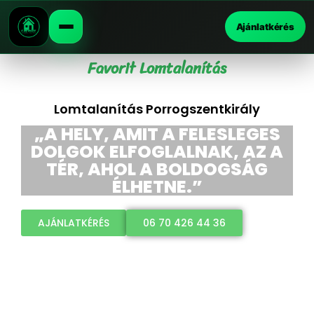
Ajánlatkérés
Favorit Lomtalanítás
Lomtalanítás Porrogszentkirály
„A HELY, AMIT A FELESLEGES
DOLGOK ELFOGLALNAK, AZ A
TÉR, AHOL A BOLDOGSÁG
ÉLHETNE.”
AJÁNLATKÉRÉS
06 70 426 44 36