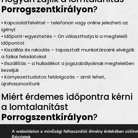
Porrogszentkirályon
?
• Kapcsolatfelvétel – telefonon vagy online jelezheti az
igényt
• Időpont-egyeztetés – Ön választhatja ki a megfelelő
időpontot
• Kiszállás és rakodás – tapasztalt munkatársaink elvégzik
a fizikai feladatokat
• Elszállítás – a hulladékot a jogszabályoknak megfelelően
kezeljük
• Környezettudatos feldolgozás – amit lehet,
újrahasznosítunk
Miért érdemes időpontra kérni
a lomtalanítást
Porrogszentkirályon
?
Rugalmas időbeosztás
– Ön döntheti el, mikor
A weboldalon a minőségi felhasználói élmény érdekében sütike
történjen a
lomelszállítás Porrogszentkirályon
Részletek