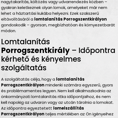
nagytakarítás, költözés vagy udvarrendezés közben –
gyakran keletkeznek olyan lomok, amelyeket már nem
lehet a háztartási kukába helyezni. Ezek szakszerű
eltávolításáról a
lomtalanítás Porrogszentkirályon
gondoskodik – gyorsan, megbízhatóan és környezetbarát
módon.
Lomtalanítás
Porrogszentkirály
– Időpontra
kérhető és kényelmes
szolgáltatás
A szolgáltatás célja, hogy a
lomtalanítás
Porrogszentkirályon
mindenki számára egyszerű, gyors
és problémamentes legyen. Nem kell alkalmazkodnia az
önkormányzati lomtalanítás ritka időpontjaihoz, és nem
kell napokig az udvaron vagy az utcán tárolnia a lomokat.
Az időpontra egyeztetett
lomelszállítás
Porrogszentkirályon
teljes mértékben az Ön igényeihez