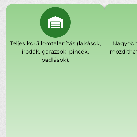
Teljes körű lomtalanítás (lakások,
Nagyobb
irodák, garázsok, pincék,
mozdíthat
padlások).