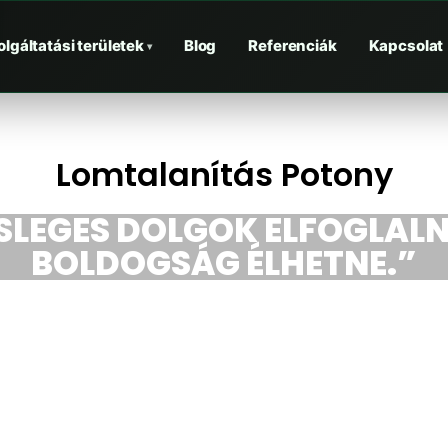
olgáltatási területek
Blog
Referenciák
Kapcsolat
▾
Lomtalanítás Potony
ESLEGES DOLGOK ELFOGLALN
BOLDOGSÁG ÉLHETNE.”