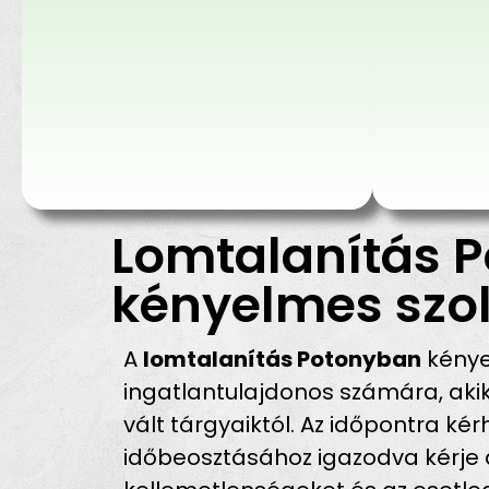
Lomtalanítás P
kényelmes szol
A
lomtalanítás Potonyban
kénye
ingatlantulajdonos számára, ak
vált tárgyaiktól. Az időpontra ké
időbeosztásához igazodva kérje a 