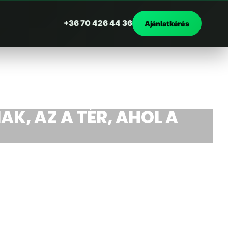
+36 70 426 44 36
Ajánlatkérés
AK, AZ A TÉR, AHOL A