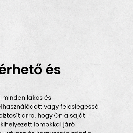
érhető és
 minden lakos és
lhasználódott vagy feleslegessé
iztosít arra, hogy Ön a saját
 kihelyezett lomokkal járó