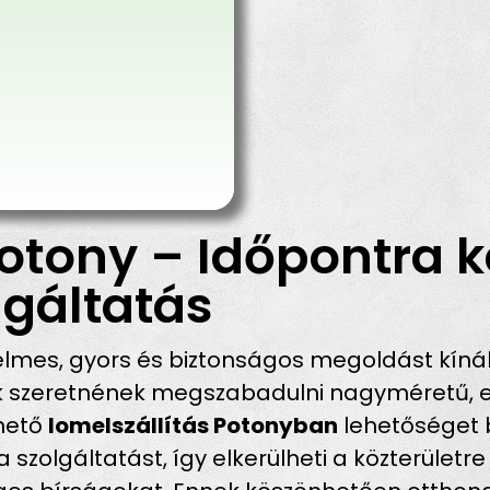
otony – Időpontra k
gáltatás
lmes, gyors és biztonságos megoldást kínál
ik szeretnének megszabadulni nagyméretű, e
rhető
lomelszállítás Potonyban
lehetőséget b
szolgáltatást, így elkerülheti a közterületre