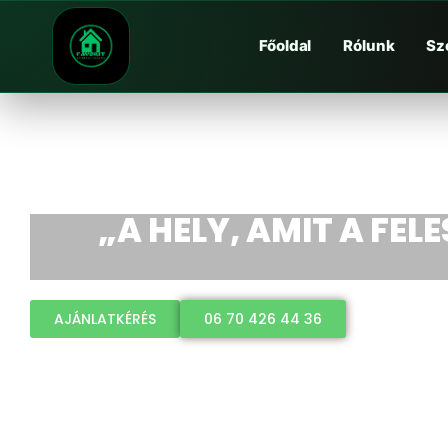
Főoldal
Rólunk
Sz
„A HELY, AMIT A FEL
AJÁNLATKÉRÉS
06 70 426 44 36