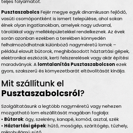
teljes folyamatot.
Pusztaszabolcs
Fejér megye egyik dinamikusan fejlődő,
vasúti csomópontként is ismert települése, ahol sokan
élnek olyan ingatlanokban, amelyek nagy udvarral,
tárolókkal vagy melléképületekkel rendelkeznek. Az évek
során azonban ezekben a terekben könnyedén
felhalmozódhatnak különböző nagyméretű lomok –
például elavult bútorok, meghibásodott háztartási gépek,
elektronikai eszközök, kerti felszerelések vagy akár építési
maradványok. A
lomtalanítás Pusztaszabolcson
ezek
gyors, szakszerű és környezetbarát eltávolítását kínálja.
Mit szállítunk el
Pusztaszabolcsról
?
Szolgáltatásunk a legtöbb nagyméretű vagy nehezen
mozgatható lom elszállítását magában foglalja:
•
Bútorok
: ágy, szekrény, kanapé, komód, asztal, szék
•
Háztartási gépek
: hűtő, mosógép, szárítógép, tűzhely,
mikrohullámú sütő