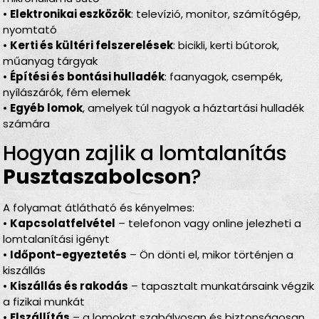
•
Elektronikai eszközök
: televízió, monitor, számítógép,
nyomtató
•
Kerti és kültéri felszerelések
: bicikli, kerti bútorok,
műanyag tárgyak
•
Építési és bontási hulladék
: faanyagok, csempék,
nyílászárók, fém elemek
•
Egyéb lomok
, amelyek túl nagyok a háztartási hulladék
számára
Hogyan zajlik a lomtalanítás
Pusztaszabolcson
?
A folyamat átlátható és kényelmes:
•
Kapcsolatfelvétel
– telefonon vagy online jelezheti a
lomtalanítási igényt
•
Időpont-egyeztetés
– Ön dönti el, mikor történjen a
kiszállás
•
Kiszállás és rakodás
– tapasztalt munkatársaink végzik
a fizikai munkát
•
Elszállítás
– a lomokat szabályosan és biztonságosan