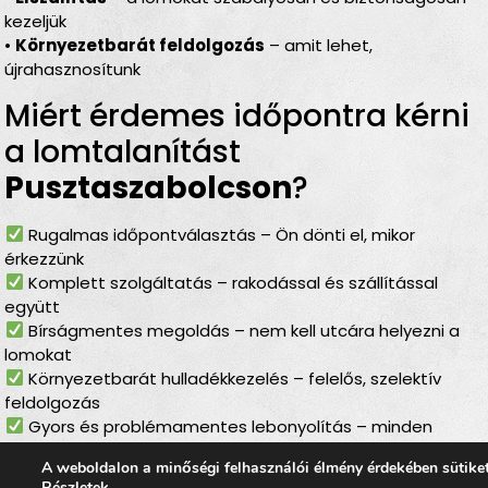
kezeljük
•
Környezetbarát feldolgozás
– amit lehet,
újrahasznosítunk
Miért érdemes időpontra kérni
a lomtalanítást
Pusztaszabolcson
?
Rugalmas időpontválasztás – Ön dönti el, mikor
érkezzünk
Komplett szolgáltatás – rakodással és szállítással
együtt
Bírságmentes megoldás – nem kell utcára helyezni a
lomokat
Környezetbarát hulladékkezelés – felelős, szelektív
feldolgozás
Gyors és problémamentes lebonyolítás – minden
gördülékenyen zajlik
A weboldalon a minőségi felhasználói élmény érdekében sütike
Részletek