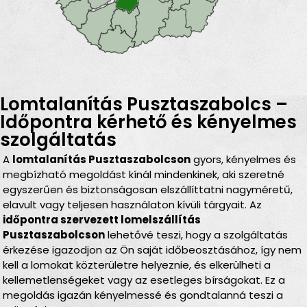
Lomtalanítás Pusztaszabolcs –
Időpontra kérhető és kényelmes
szolgáltatás
A
lomtalanítás Pusztaszabolcson
gyors, kényelmes és
megbízható megoldást kínál mindenkinek, aki szeretné
egyszerűen és biztonságosan elszállíttatni nagyméretű,
elavult vagy teljesen használaton kívüli tárgyait. Az
időpontra szervezett lomelszállítás
Pusztaszabolcson
lehetővé teszi, hogy a szolgáltatás
érkezése igazodjon az Ön saját időbeosztásához, így nem
kell a lomokat közterületre helyeznie, és elkerülheti a
kellemetlenségeket vagy az esetleges bírságokat. Ez a
megoldás igazán kényelmessé és gondtalanná teszi a