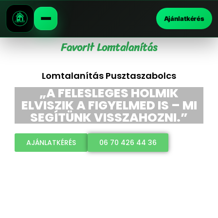
Ajánlatkérés
Favorit Lomtalanítás
Lomtalanítás Pusztaszabolcs
„A FELESLEGES HOLMIK
ELVISZIK A FIGYELMED IS – MI
SEGÍTÜNK VISSZAHOZNI.”
AJÁNLATKÉRÉS
06 70 426 44 36