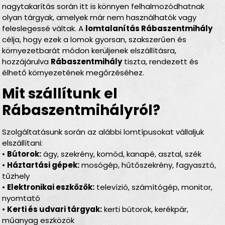
nagytakarítás során itt is könnyen felhalmozódhatnak
olyan tárgyak, amelyek már nem használhatók vagy
feleslegessé váltak. A
lomtalanítás Rábaszentmihály
célja, hogy ezek a lomok gyorsan, szakszerűen és
környezetbarát módon kerüljenek elszállításra,
hozzájárulva
Rábaszentmihály
tiszta, rendezett és
élhető környezetének megőrzéséhez.
Mit szállítunk el
Rábaszentmihályról?
Szolgáltatásunk során az alábbi lomtípusokat vállaljuk
elszállítani:
•
Bútorok:
ágy, szekrény, komód, kanapé, asztal, szék
•
Háztartási gépek:
mosógép, hűtőszekrény, fagyasztó,
tűzhely
•
Elektronikai eszközök:
televízió, számítógép, monitor,
nyomtató
•
Kerti és udvari tárgyak:
kerti bútorok, kerékpár,
műanyag eszközök