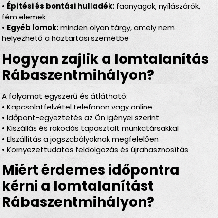
•
Építési és bontási hulladék:
faanyagok, nyílászárók,
fém elemek
•
Egyéb lomok:
minden olyan tárgy, amely nem
helyezhető a háztartási szemétbe
Hogyan zajlik a lomtalanítás
Rábaszentmihályon?
A folyamat egyszerű és átlátható:
• Kapcsolatfelvétel telefonon vagy online
• Időpont-egyeztetés az Ön igényei szerint
• Kiszállás és rakodás tapasztalt munkatársakkal
• Elszállítás a jogszabályoknak megfelelően
• Környezettudatos feldolgozás és újrahasznosítás
Miért érdemes időpontra
kérni a lomtalanítást
Rábaszentmihályon?