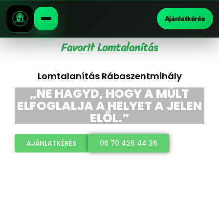
Ajánlatkérés
Favorit Lomtalanítás
Lomtalanítás Rábaszentmihály
„NE HAGYD, HOGY A MÚLT
ELFOGLALJA A HELYET A JELEN
ELŐL.”
AJÁNLATKÉRÉS
06 70 426 44 36