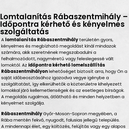
Lomtalanítás Rábaszentmihály –
Időpontra kérhető és kényelmes
szolgáltatás
A
lomtalanítás Rábaszentmihály
területén gyors,
kényelmes és megbízható megoldást kínál mindazok
számára, akik szeretnének megszabadulni a
felhalmozódott, nagyméretű vagy feleslegessé vált
lomoktól. Az
időpontra kérhető lomelszállítás
Rábaszentmihályon
lehetőséget biztosít arra, hogy Ön a
saját időbeosztásához igazodva vegye igénybe a
szolgáltatást, így elkerülhetők a közterületre kihelyezett
lomokkal járó kellemetlenségek és az esetleges bírságok.
A megoldás rugalmas, átlátható és minden helyzetben a
kényelmet szolgálja.
Rábaszentmihály
Győr-Moson-Sopron megyében, a
Rába mentén fekvő, nyugodt, falusias jellegű település.
A mindennapi élet, egy költözés, felújítás vagy egy alapos