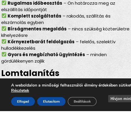
Rugalmas időbeosztás
– Ön határozza meg az
elszállítás időpontját
Komplett szolgáltatás
– rakodás, szállítás és
elszámolás egyben
Bírságmentes megoldás
– nincs szükség közterületre
kihelyezésre
Környezetbarát feldolgozás
– felelős, szelektív
hulladékkezelés
Gyors és megbízható ügyintézés
– minden
gördülékenyen zajlik
Lomtalanítás
Rábaszentmihály – ideális
A weboldalon a minőségi felhasználói élmény érdekében sütike
választás minden helyzetben
Részletek
Hívjon min
Elfogad
Elutasítom
Beállítások
Legyen szó
felújításról, költözésről, garázs- vagy
padlásürítésről, esetleg egy örökölt ingatlan
rendbetételéről
, a
lomtalanítás Rábaszentmihály
minden esetben hatékony és kényelmes megoldást kínál.
Az
időpontra kérhető lomelszállítás