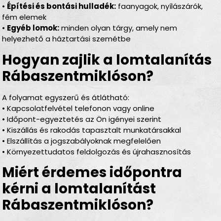
•
Építési és bontási hulladék:
faanyagok, nyílászárók,
fém elemek
•
Egyéb lomok:
minden olyan tárgy, amely nem
helyezhető a háztartási szemétbe
Hogyan zajlik a lomtalanítás
Rábaszentmiklóson?
A folyamat egyszerű és átlátható:
• Kapcsolatfelvétel telefonon vagy online
• Időpont-egyeztetés az Ön igényei szerint
• Kiszállás és rakodás tapasztalt munkatársakkal
• Elszállítás a jogszabályoknak megfelelően
• Környezettudatos feldolgozás és újrahasznosítás
Miért érdemes időpontra
kérni a lomtalanítást
Rábaszentmiklóson?