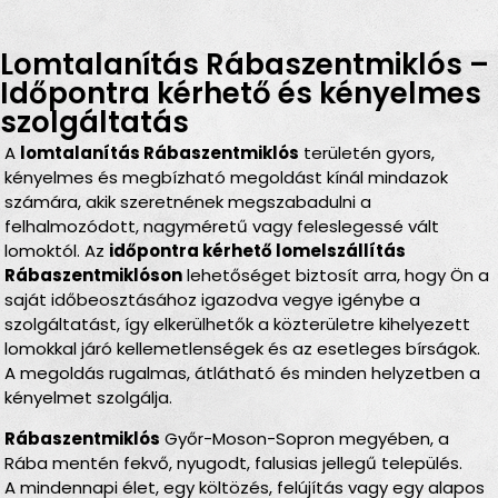
Lomtalanítás Rábaszentmiklós –
Időpontra kérhető és kényelmes
szolgáltatás
A
lomtalanítás Rábaszentmiklós
területén gyors,
kényelmes és megbízható megoldást kínál mindazok
számára, akik szeretnének megszabadulni a
felhalmozódott, nagyméretű vagy feleslegessé vált
lomoktól. Az
időpontra kérhető lomelszállítás
Rábaszentmiklóson
lehetőséget biztosít arra, hogy Ön a
saját időbeosztásához igazodva vegye igénybe a
szolgáltatást, így elkerülhetők a közterületre kihelyezett
lomokkal járó kellemetlenségek és az esetleges bírságok.
A megoldás rugalmas, átlátható és minden helyzetben a
kényelmet szolgálja.
Rábaszentmiklós
Győr-Moson-Sopron megyében, a
Rába mentén fekvő, nyugodt, falusias jellegű település.
A mindennapi élet, egy költözés, felújítás vagy egy alapos