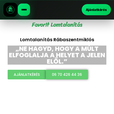
Ajánlatkérés
Favorit Lomtalanítás
Lomtalanítás Rábaszentmiklós
„NE HAGYD, HOGY A MÚLT
ELFOGLALJA A HELYET A JELEN
ELŐL.”
AJÁNLATKÉRÉS
06 70 426 44 36