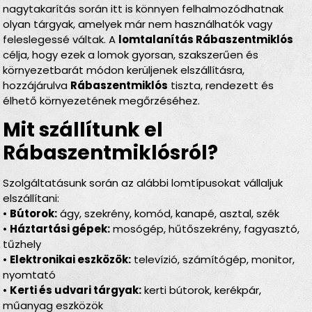
nagytakarítás során itt is könnyen felhalmozódhatnak
olyan tárgyak, amelyek már nem használhatók vagy
feleslegessé váltak. A
lomtalanítás Rábaszentmiklós
célja, hogy ezek a lomok gyorsan, szakszerűen és
környezetbarát módon kerüljenek elszállításra,
hozzájárulva
Rábaszentmiklós
tiszta, rendezett és
élhető környezetének megőrzéséhez.
Mit szállítunk el
Rábaszentmiklósról?
Szolgáltatásunk során az alábbi lomtípusokat vállaljuk
elszállítani:
•
Bútorok:
ágy, szekrény, komód, kanapé, asztal, szék
•
Háztartási gépek:
mosógép, hűtőszekrény, fagyasztó,
tűzhely
•
Elektronikai eszközök:
televízió, számítógép, monitor,
nyomtató
•
Kerti és udvari tárgyak:
kerti bútorok, kerékpár,
műanyag eszközök