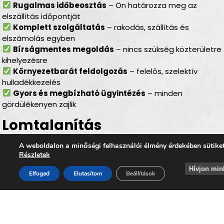
Rugalmas időbeosztás
– Ön határozza meg az
elszállítás időpontját
Komplett szolgáltatás
– rakodás, szállítás és
elszámolás egyben
Bírságmentes megoldás
– nincs szükség közterületre
kihelyezésre
Környezetbarát feldolgozás
– felelős, szelektív
hulladékkezelés
Gyors és megbízható ügyintézés
– minden
gördülékenyen zajlik
Lomtalanítás
Rábaszentmiklós – ideális
A weboldalon a minőségi felhasználói élmény érdekében sütike
választás minden helyzetben
Részletek
Hívjon min
Elfogad
Elutasítom
Beállítások
Legyen szó
felújításról, költözésről, garázs- vagy
padlásürítésről, esetleg egy örökölt ingatlan
rendbetételéről
, a
lomtalanítás Rábaszentmiklós
minden esetben hatékony és kényelmes megoldást kínál.
Az
időpontra kérhető lomelszállítás