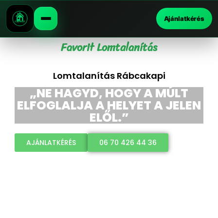
Ajánlatkérés
Favorit Lomtalanítás
Lomtalanítás Rábcakapi
„NE HAGYD, HOGY A MÚLT
ELFOGLALJA A HELYET A JELEN
ELŐL.”
AJÁNLATKÉRÉS
06 70 426 44 36