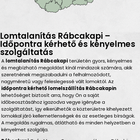
Lomtalanítás Rábcakapi –
Időpontra kérhető és kényelmes
szolgáltatás
A
lomtalanítás Rábcakapi
területén gyors, kényelmes
és megbízható megoldást kínál mindazok számára, akik
szeretnének megszabadulni a felhalmozódott,
nagyméretű vagy feleslegessé vált lomoktól. Az
időpontra kérhető lomelszállítás Rábcakapin
lehetőséget biztosít arra, hogy Ön a saját
időbeosztásához igazodva vegye igénybe a
szolgáltatást, így elkerülhetők a közterületre kihelyezett
lomokkal járó kellemetlenségek és az esetleges bírságok.
A megoldás rugalmas, átlátható és minden helyzetben a
kényelmet szolgálja.