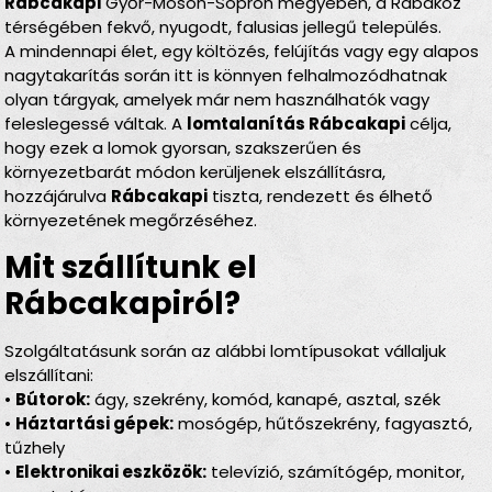
Rábcakapi
Győr-Moson-Sopron megyében, a Rábaköz
térségében fekvő, nyugodt, falusias jellegű település.
A mindennapi élet, egy költözés, felújítás vagy egy alapos
nagytakarítás során itt is könnyen felhalmozódhatnak
olyan tárgyak, amelyek már nem használhatók vagy
feleslegessé váltak. A
lomtalanítás Rábcakapi
célja,
hogy ezek a lomok gyorsan, szakszerűen és
környezetbarát módon kerüljenek elszállításra,
hozzájárulva
Rábcakapi
tiszta, rendezett és élhető
környezetének megőrzéséhez.
Mit szállítunk el
Rábcakapiról?
Szolgáltatásunk során az alábbi lomtípusokat vállaljuk
elszállítani:
•
Bútorok:
ágy, szekrény, komód, kanapé, asztal, szék
•
Háztartási gépek:
mosógép, hűtőszekrény, fagyasztó,
tűzhely
•
Elektronikai eszközök:
televízió, számítógép, monitor,