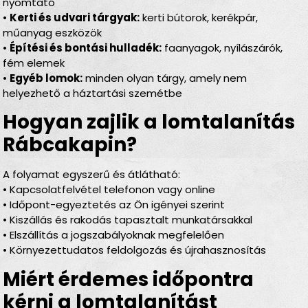
nyomtató
•
Kerti és udvari tárgyak:
kerti bútorok, kerékpár,
műanyag eszközök
•
Építési és bontási hulladék:
faanyagok, nyílászárók,
fém elemek
•
Egyéb lomok:
minden olyan tárgy, amely nem
helyezhető a háztartási szemétbe
Hogyan zajlik a lomtalanítás
Rábcakapin?
A folyamat egyszerű és átlátható:
• Kapcsolatfelvétel telefonon vagy online
• Időpont-egyeztetés az Ön igényei szerint
• Kiszállás és rakodás tapasztalt munkatársakkal
• Elszállítás a jogszabályoknak megfelelően
• Környezettudatos feldolgozás és újrahasznosítás
Miért érdemes időpontra
kérni a lomtalanítást