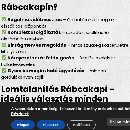
Rábcakapin?
Rugalmas időbeosztás
– Ön határozza meg az
elszállítás időpontját
Komplett szolgáltatás
– rakodás, szállítás és
elszámolás egyben
Bírságmentes megoldás
– nincs szükség közterületre
kihelyezésre
Környezetbarát feldolgozás
– felelős, szelektív
hulladékkezelés
Gyors és megbízható ügyintézés
– minden
gördülékenyen zajlik
Lomtalanítás Rábcakapi –
ideális választás minden
helyzetben
A weboldalon a minőségi felhasználói élmény érdekében sütike
Részletek
Legyen szó
felújításról, költözésről, garázs- vagy
Hívjon min
Elfogad
Elutasítom
Beállítások
padlásürítésről, esetleg egy örökölt ingatlan