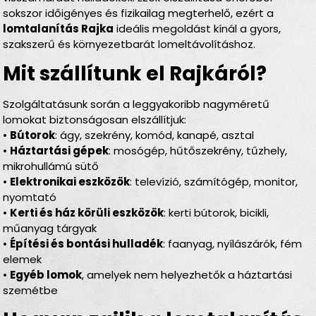
sokszor időigényes és fizikailag megterhelő, ezért a
lomtalanítás Rajka
ideális megoldást kínál a gyors,
szakszerű és környezetbarát lomeltávolításhoz.
Mit szállítunk el Rajkáról?
Szolgáltatásunk során a leggyakoribb nagyméretű
lomokat biztonságosan elszállítjuk:
•
Bútorok
: ágy, szekrény, komód, kanapé, asztal
•
Háztartási gépek
: mosógép, hűtőszekrény, tűzhely,
mikrohullámú sütő
•
Elektronikai eszközök
: televízió, számítógép, monitor,
nyomtató
•
Kerti és ház körüli eszközök
: kerti bútorok, bicikli,
műanyag tárgyak
•
Építési és bontási hulladék
: faanyag, nyílászárók, fém
elemek
•
Egyéb lomok
, amelyek nem helyezhetők a háztartási
szemétbe