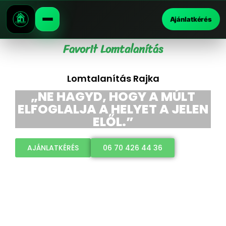
Ajánlatkérés
Favorit Lomtalanítás
Lomtalanítás Rajka
„NE HAGYD, HOGY A MÚLT
ELFOGLALJA A HELYET A JELEN
ELŐL.”
AJÁNLATKÉRÉS
06 70 426 44 36