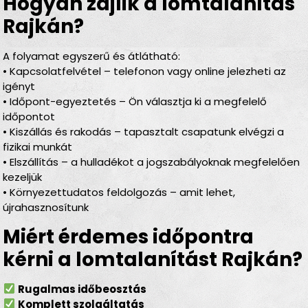
Hogyan zajlik a lomtalanítás
Rajkán?
A folyamat egyszerű és átlátható:
• Kapcsolatfelvétel – telefonon vagy online jelezheti az
igényt
• Időpont-egyeztetés – Ön választja ki a megfelelő
időpontot
• Kiszállás és rakodás – tapasztalt csapatunk elvégzi a
fizikai munkát
• Elszállítás – a hulladékot a jogszabályoknak megfelelően
kezeljük
• Környezettudatos feldolgozás – amit lehet,
újrahasznosítunk
Miért érdemes időpontra
kérni a lomtalanítást Rajkán?
Rugalmas időbeosztás
Komplett szolgáltatás