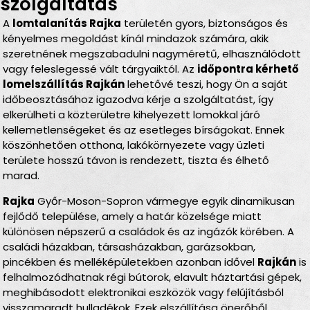
szolgáltatás
A
lomtalanítás Rajka
területén gyors, biztonságos és
kényelmes megoldást kínál mindazok számára, akik
szeretnének megszabadulni nagyméretű, elhasználódott
vagy feleslegessé vált tárgyaiktól. Az
időpontra kérhető
lomelszállítás Rajkán
lehetővé teszi, hogy Ön a saját
időbeosztásához igazodva kérje a szolgáltatást, így
elkerülheti a közterületre kihelyezett lomokkal járó
kellemetlenségeket és az esetleges bírságokat. Ennek
köszönhetően otthona, lakókörnyezete vagy üzleti
területe hosszú távon is rendezett, tiszta és élhető
marad.
Rajka
Győr-Moson-Sopron vármegye egyik dinamikusan
fejlődő települése, amely a határ közelsége miatt
különösen népszerű a családok és az ingázók körében. A
családi házakban, társasházakban, garázsokban,
pincékben és melléképületekben azonban idővel
Rajkán
is
felhalmozódhatnak régi bútorok, elavult háztartási gépek,
meghibásodott elektronikai eszközök vagy felújításból
visszamaradt hulladékok. Ezek elszállítása önerőből