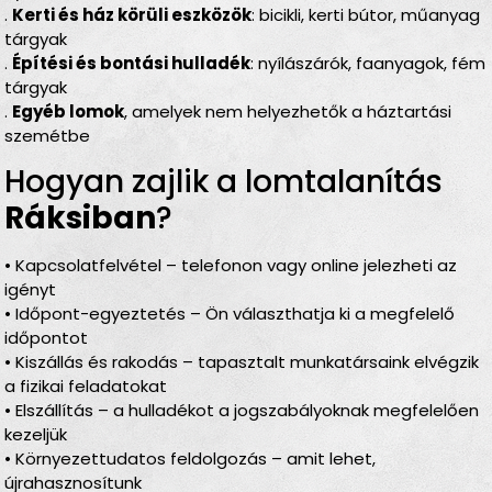
.
Kerti és ház körüli eszközök
: bicikli, kerti bútor, műanyag
tárgyak
.
Építési és bontási hulladék
: nyílászárók, faanyagok, fém
tárgyak
.
Egyéb lomok
, amelyek nem helyezhetők a háztartási
szemétbe
Hogyan zajlik a lomtalanítás
Ráksiban
?
• Kapcsolatfelvétel – telefonon vagy online jelezheti az
igényt
• Időpont-egyeztetés – Ön választhatja ki a megfelelő
időpontot
• Kiszállás és rakodás – tapasztalt munkatársaink elvégzik
a fizikai feladatokat
• Elszállítás – a hulladékot a jogszabályoknak megfelelően
kezeljük
• Környezettudatos feldolgozás – amit lehet,
újrahasznosítunk