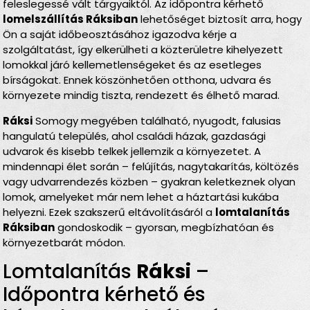
feleslegessé vált tárgyaiktól. Az időpontra kérhető
lomelszállítás Ráksiban
lehetőséget biztosít arra, hogy
Ön a saját időbeosztásához igazodva kérje a
szolgáltatást, így elkerülheti a közterületre kihelyezett
lomokkal járó kellemetlenségeket és az esetleges
bírságokat. Ennek köszönhetően otthona, udvara és
környezete mindig tiszta, rendezett és élhető marad.
Ráksi
Somogy megyében található, nyugodt, falusias
hangulatú település, ahol családi házak, gazdasági
udvarok és kisebb telkek jellemzik a környezetet. A
mindennapi élet során – felújítás, nagytakarítás, költözés
vagy udvarrendezés közben – gyakran keletkeznek olyan
lomok, amelyeket már nem lehet a háztartási kukába
helyezni. Ezek szakszerű eltávolításáról a
lomtalanítás
Ráksiban
gondoskodik – gyorsan, megbízhatóan és
környezetbarát módon.
Lomtalanítás
Ráksi
–
Időpontra kérhető és