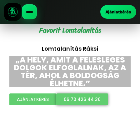
Ajánlatkérés
Favorit Lomtalanítás
Lomtalanítás Ráksi
„A HELY, AMIT A FELESLEGES
DOLGOK ELFOGLALNAK, AZ A
TÉR, AHOL A BOLDOGSÁG
ÉLHETNE.”
AJÁNLATKÉRÉS
06 70 426 44 36