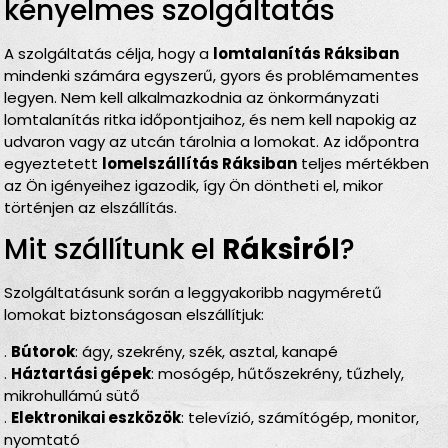
kényelmes szolgáltatás
A szolgáltatás célja, hogy a
lomtalanítás Ráksiban
mindenki számára egyszerű, gyors és problémamentes
legyen. Nem kell alkalmazkodnia az önkormányzati
lomtalanítás ritka időpontjaihoz, és nem kell napokig az
udvaron vagy az utcán tárolnia a lomokat. Az időpontra
egyeztetett
lomelszállítás Ráksiban
teljes mértékben
az Ön igényeihez igazodik, így Ön döntheti el, mikor
történjen az elszállítás.
Mit szállítunk el
Ráksiról
?
Szolgáltatásunk során a leggyakoribb nagyméretű
lomokat biztonságosan elszállítjuk:
.
Bútorok
: ágy, szekrény, szék, asztal, kanapé
.
Háztartási gépek
: mosógép, hűtőszekrény, tűzhely,
mikrohullámú sütő
.
Elektronikai eszközök
: televízió, számítógép, monitor,
nyomtató