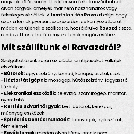
nagytakarítás során itt is könnyen felhalmozódhatnak
olyan tárgyak, amelyek már nem használhatók vagy
feleslegessé váltak. A
lomtalanítás Ravazd
célja, hogy
ezek a lomok gyorsan, szakszerűen és környezetbarát
módon kerüljenek elszállításra, hozzájárulva
Ravazd
tiszta,
rendezett és élhető környezetének megőrzéséhez.
Mit szállítunk el Ravazdról?
Szolgáltatásunk során az alábbi lomtípusokat vállaljuk
elszállítani:
•
Bútorok:
ágy, szekrény, komód, kanapé, asztal, szék
•
Háztartási gépek:
mosógép, hűtőszekrény, fagyasztó,
tűzhely
•
Elektronikai eszközök:
televízió, számítógép, monitor,
nyomtató
•
Kerti és udvari tárgyak:
kerti bútorok, kerékpár,
műanyag eszközök
•
Építési és bontási hulladék:
faanyagok, nyílászárók,
fém elemek
•
Egyéb lomok:
minden olyan tárgy, amely nem