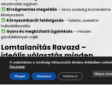
elszámolás egyben
Bírságmentes megoldás
– nincs szükség közterületre
kihelyezésre
Környezetbarát feldolgozás
– felelős, szelektív
hulladékkezelés
Gyors és megbízható ügyintézés
– minden
gördülékenyen zajlik
Lomtalanítás Ravazd –
ideális választás minden
helyzetben
A weboldalon a minőségi felhasználói élmény érdekében sütike
Részletek
Legyen szó
felújításról, költözésről, garázs- vagy
Hívjon min
Elfogad
Elutasítom
Beállítások
padlásürítésről, esetleg egy örökölt ingatlan
rendbetételéről
, a
lomtalanítás Ravazd
minden
esetben hatékony és kényelmes megoldást kínál. Az
időpontra kérhető lomelszállítás Ravazdon
segítségével Ön gyorsan, biztonságosan és
környezettudatos módon szabadulhat meg a felesleges