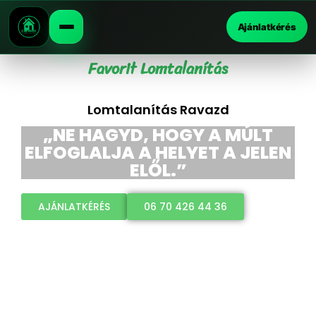
Ajánlatkérés
Favorit Lomtalanítás
Lomtalanítás Ravazd
„NE HAGYD, HOGY A MÚLT
ELFOGLALJA A HELYET A JELEN
ELŐL.”
AJÁNLATKÉRÉS
06 70 426 44 36