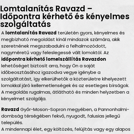
Lomtalanítás Ravazd –
Időpontra kérhető és kényelmes
szolgáltatás
A
lomtalanítás Ravazd
területén gyors, kényelmes és
megbízható megoldást kínál mindazok számára, akik
szeretnének megszabadulni a felhalmozódott,
nagyméretű vagy feleslegessé vált lomoktól. Az
időpontra kérhető lomelszállítás Ravazdon
lehetőséget biztosít arra, hogy Ön a saját
időbeosztásához igazodva vegye igénybe a
szolgáltatást, így elkerülhetők a közterületre kihelyezett
lomokkal járó kellemetlenségek és az esetleges bírságok.
A megoldás rugalmas, átlátható és minden helyzetben a
kényelmet szolgálja.
Ravazd
Győr-Moson-Sopron megyében, a Pannonhalmi-
dombság térségében fekvő, nyugodt, falusias jellegű
település.
A mindennapi élet, egy költözés, felújítás vagy egy alapos