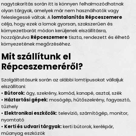
nagytakarítás során itt is könnyen felhalmozódhatnak
olyan tárgyak, amelyek már nem használhatók vagy
feleslegessé váltak. A
lomtalanítás Répceszemere
célja, hogy ezek a lomok gyorsan, szakszerűen és
környezetbarát módon kerüljenek elszállításra,
hozzájárulva
Répceszemere
tiszta, rendezett és élhető
környezetének megőrzéséhez.
Mit szállítunk el
Répceszemeréről?
Szolgáltatásunk során az alábbi lomtípusokat vállaljuk
elszállítani:
•
Bútorok:
ágy, szekrény, komód, kanapé, asztal, szék
•
Háztartási gépek:
mosógép, hűtőszekrény, fagyasztó,
tűzhely
•
Elektronikai eszközök:
televízió, számítógép, monitor,
nyomtató
•
Kerti és udvari tárgyak:
kerti bútorok, kerékpár,
műanyag eszközök