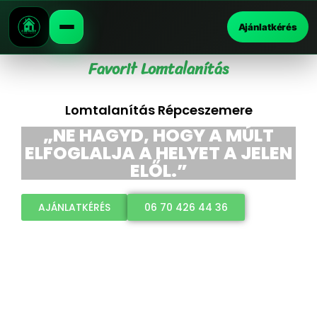
Ajánlatkérés
Favorit Lomtalanítás
Lomtalanítás Répceszemere
„NE HAGYD, HOGY A MÚLT
ELFOGLALJA A HELYET A JELEN
ELŐL.”
AJÁNLATKÉRÉS
06 70 426 44 36