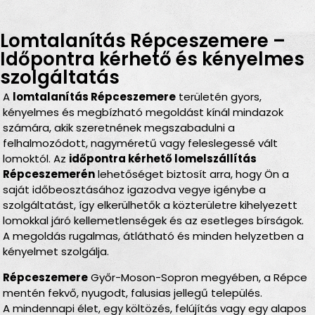
Lomtalanítás Répceszemere –
Időpontra kérhető és kényelmes
szolgáltatás
A
lomtalanítás Répceszemere
területén gyors,
kényelmes és megbízható megoldást kínál mindazok
számára, akik szeretnének megszabadulni a
felhalmozódott, nagyméretű vagy feleslegessé vált
lomoktól. Az
időpontra kérhető lomelszállítás
Répceszemerén
lehetőséget biztosít arra, hogy Ön a
saját időbeosztásához igazodva vegye igénybe a
szolgáltatást, így elkerülhetők a közterületre kihelyezett
lomokkal járó kellemetlenségek és az esetleges bírságok.
A megoldás rugalmas, átlátható és minden helyzetben a
kényelmet szolgálja.
Répceszemere
Győr-Moson-Sopron megyében, a Répce
mentén fekvő, nyugodt, falusias jellegű település.
A mindennapi élet, egy költözés, felújítás vagy egy alapos