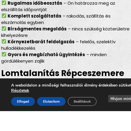
Rugalmas időbeosztás
– Ön határozza meg az
elszállítás időpontját
Komplett szolgáltatás
– rakodás, szállítás és
elszámolás egyben
Bírságmentes megoldás
– nincs szükség közterületre
kihelyezésre
Környezetbarát feldolgozás
– felelős, szelektív
hulladékkezelés
Gyors és megbízható ügyintézés
– minden
gördülékenyen zajlik
Lomtalanítás Répceszemere
– ideális választás minden
A weboldalon a minőségi felhasználói élmény érdekében sütike
helyzetben
Részletek
Hívjon min
Elfogad
Elutasítom
Beállítások
Legyen szó
felújításról, költözésről, garázs- vagy
padlásürítésről, esetleg egy örökölt ingatlan
rendbetételéről
, a
lomtalanítás Répceszemere
minden esetben hatékony és kényelmes megoldást kínál.
Az
időpontra kérhető lomelszállítás Répceszemerén