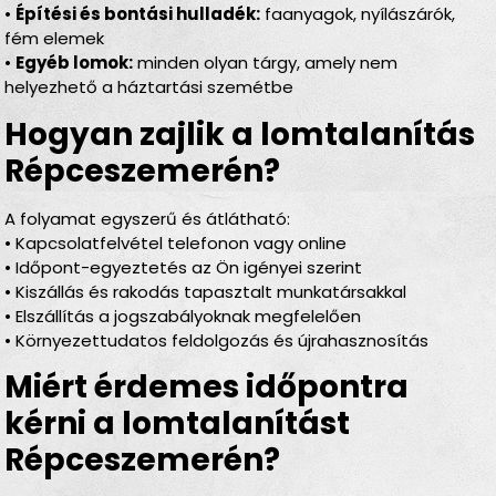
•
Építési és bontási hulladék:
faanyagok, nyílászárók,
fém elemek
•
Egyéb lomok:
minden olyan tárgy, amely nem
helyezhető a háztartási szemétbe
Hogyan zajlik a lomtalanítás
Répceszemerén?
A folyamat egyszerű és átlátható:
• Kapcsolatfelvétel telefonon vagy online
• Időpont-egyeztetés az Ön igényei szerint
• Kiszállás és rakodás tapasztalt munkatársakkal
• Elszállítás a jogszabályoknak megfelelően
• Környezettudatos feldolgozás és újrahasznosítás
Miért érdemes időpontra
kérni a lomtalanítást
Répceszemerén?