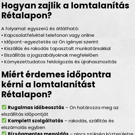
Hogyan zajlik a lomtalanítás
Rétalapon?
A folyamat egyszerű és átlátható:
• Kapcsolatfelvétel telefonon vagy online
• Időpont-egyeztetés az Ön igényei szerint
• Kiszállás és rakodás tapasztalt munkatársakkal
• Elszállítás a jogszabályoknak megfelelően
• Környezettudatos feldolgozás és újrahasznosítás
Miért érdemes időpontra
kérni a lomtalanítást
Rétalapon?
Rugalmas időbeosztás
– Ön határozza meg az
elszállítás időpontját
Komplett szolgáltatás
– rakodás, szállítás és
elszámolás egyben
Bírságmentes megoldás
– nincs szükség közterületre