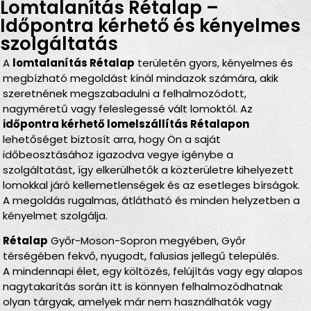
Lomtalanítás Rétalap –
Időpontra kérhető és kényelmes
szolgáltatás
A
lomtalanítás Rétalap
területén gyors, kényelmes és
megbízható megoldást kínál mindazok számára, akik
szeretnének megszabadulni a felhalmozódott,
nagyméretű vagy feleslegessé vált lomoktól. Az
időpontra kérhető lomelszállítás Rétalapon
lehetőséget biztosít arra, hogy Ön a saját
időbeosztásához igazodva vegye igénybe a
szolgáltatást, így elkerülhetők a közterületre kihelyezett
lomokkal járó kellemetlenségek és az esetleges bírságok.
A megoldás rugalmas, átlátható és minden helyzetben a
kényelmet szolgálja.
Rétalap
Győr-Moson-Sopron megyében, Győr
térségében fekvő, nyugodt, falusias jellegű település.
A mindennapi élet, egy költözés, felújítás vagy egy alapos
nagytakarítás során itt is könnyen felhalmozódhatnak
olyan tárgyak, amelyek már nem használhatók vagy