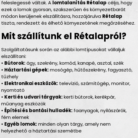
feleslegessé váltak. A
lomtalanítás Rétalap
célja, hogy
ezek a lomok gyorsan, szakszerűen és környezetbarát
módon kerüljenek elszállításra, hozzájárulva
Rétalap
tiszta, rendezett és élhető környezetének megőrzéséhez.
Mit szállítunk el Rétalapról?
Szolgáltatásunk során az alábbi lomtípusokat vállaljuk
elszállítani:
•
Bútorok:
ágy, szekrény, komód, kanapé, asztal, szék
•
Háztartási gépek:
mosógép, hűtőszekrény, fagyasztó,
tűzhely
•
Elektronikai eszközök:
televízió, számítógép, monitor,
nyomtató
•
Kerti és udvari tárgyak:
kerti bútorok, kerékpár,
műanyag eszközök
•
Építési és bontási hulladék:
faanyagok, nyílászárók,
fém elemek
•
Egyéb lomok:
minden olyan tárgy, amely nem
helyezhető a háztartási szemétbe