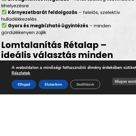
kihelyezésre
Környezetbarát feldolgozás
– felelős, szelektív
hulladékkezelés
Gyors és megbízható ügyintézés
– minden
gördülékenyen zajlik
Lomtalanítás Rétalap –
ideális választás minden
helyzetben
A weboldalon a minőségi felhasználói élmény érdekében sütike
Részletek
Legyen szó
felújításról, költözésről, garázs- vagy
Hívjon min
padlásürítésről, esetleg egy örökölt ingatlan
Elfogad
Elutasítom
Beállítások
rendbetételéről
, a
lomtalanítás Rétalap
minden
esetben hatékony és kényelmes megoldást kínál. Az
időpontra kérhető lomelszállítás Rétalapon
segítségével Ön gyorsan, biztonságosan és
környezettudatos módon szabadulhat meg a felesleges
lomoktól, miközben hozzájárul ahhoz, hogy
Rétalap
továbbra is tiszta, rendezett és élhető település