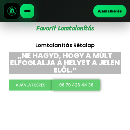
Ajánlatkérés
Favorit Lomtalanítás
Lomtalanítás Rétalap
„NE HAGYD, HOGY A MÚLT
ELFOGLALJA A HELYET A JELEN
ELŐL.”
AJÁNLATKÉRÉS
06 70 426 44 36