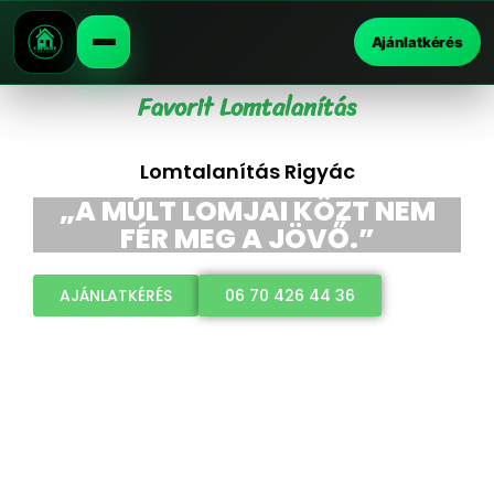
Ajánlatkérés
Favorit Lomtalanítás
Lomtalanítás Rigyác
„A MÚLT LOMJAI KÖZT NEM
FÉR MEG A JÖVŐ.”
AJÁNLATKÉRÉS
06 70 426 44 36