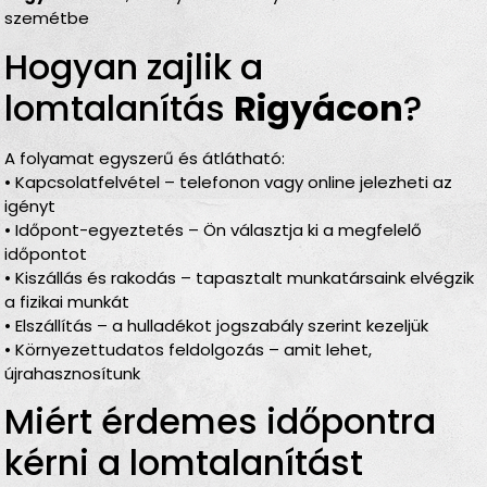
szemétbe
Hogyan zajlik a
lomtalanítás
Rigyácon
?
A folyamat egyszerű és átlátható:
• Kapcsolatfelvétel – telefonon vagy online jelezheti az
igényt
• Időpont-egyeztetés – Ön választja ki a megfelelő
időpontot
• Kiszállás és rakodás – tapasztalt munkatársaink elvégzik
a fizikai munkát
• Elszállítás – a hulladékot jogszabály szerint kezeljük
• Környezettudatos feldolgozás – amit lehet,
újrahasznosítunk
Miért érdemes időpontra
kérni a lomtalanítást