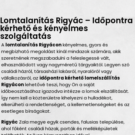
Lomtalanítás Rigyác – Időpontra
kérhető és kényelmes
szolgáltatás
A
lomtalanítás Rigyácon
kényelmes, gyors és
megbízható megoldást kínál mindazok számára, akik
szeretnének megszabadulni a feleslegessé vált,
elhasználódott vagy nagyméretű tárgyaiktól. Legyen szó
családi házról, társasházi lakásról, nyaralóról vagy
vállalkozásról, az
időpontra kérhető lomelszállítás
Rigyácon
lehetővé teszi, hogy Ön a saját
időbeosztásához igazodva intézze a lomok elszállítását.
Így nem kell a közterületre kihelyezni a hulladékot,
elkerülheti a rendetlenséget, a kellemetlenségeket és az
esetleges bírságokat.
Rigyác
Zala megye egyik csendes, falusias települése,
ahol főként családi házak, porták és melléképületek