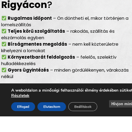
Rigyácon
?
Rugalmas időpont
– Ön döntheti el, mikor történjen a
lomelszállítás
Teljes körű szolgáltatás
– rakodás, szállítás és
elszámolás egyben
Bírságmentes megoldás
– nem kell közterületre
kihelyezni a lomokat
Környezetbarát feldolgozás
– felelős, szelektív
hulladékkezelés
Gyors ügyintézés
– minden gördülékenyen, várakozás
nélkül
Lomtalanítás
Rigyácon
–
A weboldalon a minőségi felhasználói élmény érdekében sütike
Részletek
ideális választás minden
Hívjon min
Elfogad
Elutasítom
Beállítások
helyzetben
Legyen szó
költözésről, lakásfelújításról,