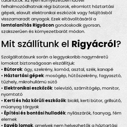
találhatók. Az ilyen környezetben idővel
felhalmozódhatnak régi bútorok, elromlott háztartási
gépek, elavult elektronikai eszközök vagy felújításból
visszamaradt anyagok. Ezek eltávolításáról a
lomtalanítás Rigyácon
gondoskodik gyorsan,
szakszerűen és környezetbarát módon.
Mit szállítunk el
Rigyácról
?
Szolgáltatásunk során a leggyakoribb nagyméretű
lomokat biztonságosan elszállítjuk:
•
Bútorok
: ágy, szekrény, komód, asztal, szék, kanapé
•
Háztartási gépek
: mosógép, hűtőszekrény, fagyasztó,
tűzhely, mikrohullámú sütő
•
Elektronikai eszközök
: televízió, számítógép, monitor,
nyomtató
•
Kerti és ház körüli eszközök
: bicikli, kerti bútor, grillsütő,
műanyag tárgyak
•
Építési és bontási hulladék
: nyílászárók, faanyag, fém
elemek
•
Egyéb lomok
, amelyek nem helyezhetők a háztartási