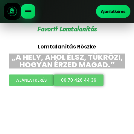
Ajánlatkérés
Favorit Lomtalanítás
Lomtalanítás Röszke
„A HELY, AHOL ÉLSZ, TÜKRÖZI,
HOGYAN ÉRZED MAGAD.”
AJÁNLATKÉRÉS
06 70 426 44 36