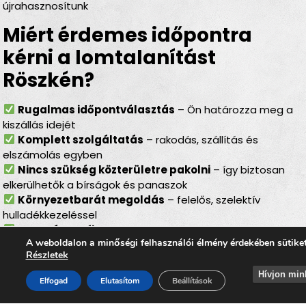
újrahasznosítunk
Miért érdemes időpontra
kérni a lomtalanítást
Röszkén?
Rugalmas időpontválasztás
– Ön határozza meg a
kiszállás idejét
Komplett szolgáltatás
– rakodás, szállítás és
elszámolás egyben
Nincs szükség közterületre pakolni
– így biztosan
elkerülhetők a bírságok és panaszok
Környezetbarát megoldás
– felelős, szelektív
hulladékkezeléssel
Gyors és profi csapat
– minden tisztán, gyorsan és
A weboldalon a minőségi felhasználói élmény érdekében sütike
gördülékenyen zajlik
Részletek
Lomtalanítás Röszke – ideális
Hívjon min
Elfogad
Elutasítom
Beállítások
választás minden helyzetben