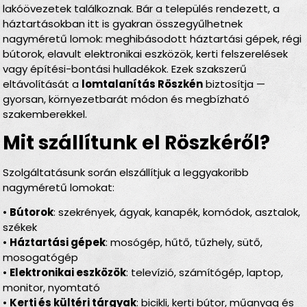
lakóövezetek találkoznak. Bár a település rendezett, a
háztartásokban itt is gyakran összegyűlhetnek
nagyméretű lomok: meghibásodott háztartási gépek, régi
bútorok, elavult elektronikai eszközök, kerti felszerelések
vagy építési-bontási hulladékok. Ezek szakszerű
eltávolítását a
lomtalanítás Röszkén
biztosítja —
gyorsan, környezetbarát módon és megbízható
szakemberekkel.
Mit szállítunk el Röszkéről?
Szolgáltatásunk során elszállítjuk a leggyakoribb
nagyméretű lomokat:
•
Bútorok
: szekrények, ágyak, kanapék, komódok, asztalok,
székek
•
Háztartási gépek
: mosógép, hűtő, tűzhely, sütő,
mosogatógép
•
Elektronikai eszközök
: televízió, számítógép, laptop,
monitor, nyomtató
•
Kerti és kültéri tárgyak
: bicikli, kerti bútor, műanyag és