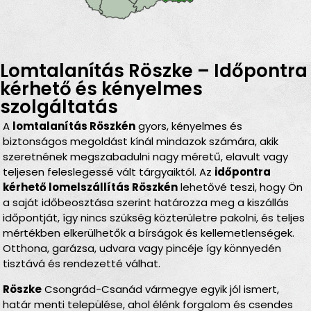
Lomtalanítás Röszke – Időpontra
kérhető és kényelmes
szolgáltatás
A
lomtalanítás Röszkén
gyors, kényelmes és
biztonságos megoldást kínál mindazok számára, akik
szeretnének megszabadulni nagy méretű, elavult vagy
teljesen feleslegessé vált tárgyaiktól. Az
időpontra
kérhető lomelszállítás Röszkén
lehetővé teszi, hogy Ön
a saját időbeosztása szerint határozza meg a kiszállás
időpontját, így nincs szükség közterületre pakolni, és teljes
mértékben elkerülhetők a bírságok és kellemetlenségek.
Otthona, garázsa, udvara vagy pincéje így könnyedén
tisztává és rendezetté válhat.
Röszke
Csongrád-Csanád vármegye egyik jól ismert,
határ menti települése, ahol élénk forgalom és csendes