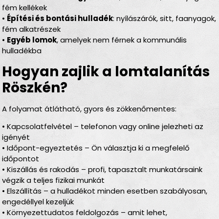
fém kellékek
•
Építési és bontási hulladék
: nyílászárók, sitt, faanyagok,
fém alkatrészek
•
Egyéb lomok
, amelyek nem férnek a kommunális
hulladékba
Hogyan zajlik a lomtalanítás
Röszkén?
A folyamat átlátható, gyors és zökkenőmentes:
• Kapcsolatfelvétel – telefonon vagy online jelezheti az
igényét
• Időpont-egyeztetés – Ön választja ki a megfelelő
időpontot
• Kiszállás és rakodás – profi, tapasztalt munkatársaink
végzik a teljes fizikai munkát
• Elszállítás – a hulladékot minden esetben szabályosan,
engedéllyel kezeljük
• Környezettudatos feldolgozás – amit lehet,