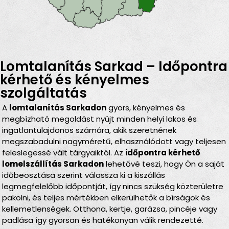
Lomtalanítás Sarkad – Időpontra
kérhető és kényelmes
szolgáltatás
A
lomtalanítás Sarkadon
gyors, kényelmes és
megbízható megoldást nyújt minden helyi lakos és
ingatlantulajdonos számára, akik szeretnének
megszabadulni nagyméretű, elhasználódott vagy teljesen
feleslegessé vált tárgyaiktól. Az
időpontra kérhető
lomelszállítás Sarkadon
lehetővé teszi, hogy Ön a saját
időbeosztása szerint válassza ki a kiszállás
legmegfelelőbb időpontját, így nincs szükség közterületre
pakolni, és teljes mértékben elkerülhetők a bírságok és
kellemetlenségek. Otthona, kertje, garázsa, pincéje vagy
padlása így gyorsan és hatékonyan válik rendezetté.