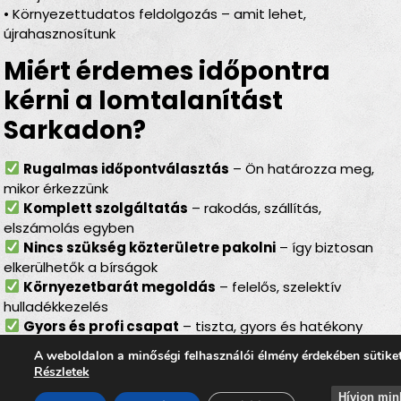
• Környezettudatos feldolgozás – amit lehet,
újrahasznosítunk
Miért érdemes időpontra
kérni a lomtalanítást
Sarkadon?
Rugalmas időpontválasztás
– Ön határozza meg,
mikor érkezzünk
Komplett szolgáltatás
– rakodás, szállítás,
elszámolás egyben
Nincs szükség közterületre pakolni
– így biztosan
elkerülhetők a bírságok
Környezetbarát megoldás
– felelős, szelektív
hulladékkezelés
Gyors és profi csapat
– tiszta, gyors és hatékony
munkavégzés
A weboldalon a minőségi felhasználói élmény érdekében sütike
Részletek
Lomtalanítás Sarkad –
Hívjon min