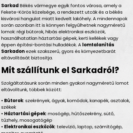
Sarkad
Békés vármegye egyik fontos városa, amely a
Fekete-Körös közelsége, a rendezett utcák és a békés
kisvárosi hangulat miatt kedvelt lakóhely. A mindennapok
során azonban itt is könnyen felgyűlhetnek nagyméretű
lomok: régi bútorok, hibás elektronikai eszközök,
használhatatlan háztartási gépek, kerti kellékek vagy
éppen építési-bontási hulladékok. A
lomtalanítás
Sarkadon
ezek szakszerű, gyors és környezetbarát
eltávolítását biztosítja.
Mit szállítunk el Sarkadról?
Szolgáltatásunk során minden gyakori nagyméretű lomot
eltávolítunk, többek között:
•
Bútorok
: szekrények, ágyak, komódok, kanapék, asztalok,
székek
•
Háztartási gépek
: mosógép, hűtőszekrény, sütő,
tűzhely, mosogatógép
•
Elektronikai eszközök
: televízió, laptop, számítógép,