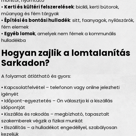
monitor, nyomtató
•
Kerti és kültéri felszerelések
: bicikli, kerti bútorok,
műanyag és fém tárgyak
•
Építési és bontási hulladék
: sitt, faanyagok, nyílászárók,
fém elemek
•
Egyéb lomok
, amelyek nem férnek a kommunális
hulladékba
Hogyan zajlik a lomtalanítás
Sarkadon?
A folyamat átlátható és gyors:
• Kapcsolatfelvétel – telefonon vagy online jelezheti
igényét
• Időpont-egyeztetés – Ön választja ki a kiszállás
időpontját
• Kiszállás és rakodás – megbízható, tapasztalt
szakemberek végzik a fizikai munkát
• Elszállítás – a hulladékot engedéllyel, szabályosan
kezeljük