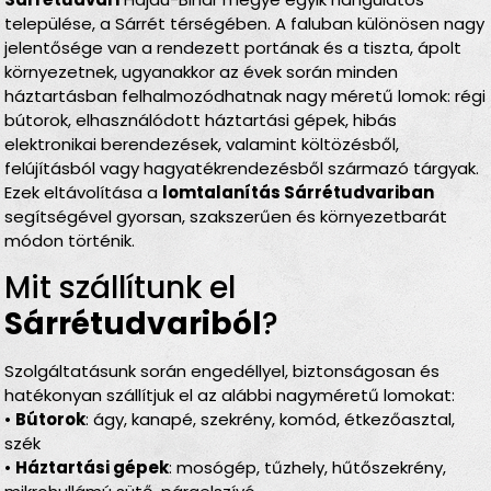
települése, a Sárrét térségében. A faluban különösen nagy
jelentősége van a rendezett portának és a tiszta, ápolt
környezetnek, ugyanakkor az évek során minden
háztartásban felhalmozódhatnak nagy méretű lomok: régi
bútorok, elhasználódott háztartási gépek, hibás
elektronikai berendezések, valamint költözésből,
felújításból vagy hagyatékrendezésből származó tárgyak.
Ezek eltávolítása a
lomtalanítás Sárrétudvariban
segítségével gyorsan, szakszerűen és környezetbarát
módon történik.
Mit szállítunk el
Sárrétudvariból
?
Szolgáltatásunk során engedéllyel, biztonságosan és
hatékonyan szállítjuk el az alábbi nagyméretű lomokat:
•
Bútorok
: ágy, kanapé, szekrény, komód, étkezőasztal,
szék
•
Háztartási gépek
: mosógép, tűzhely, hűtőszekrény,