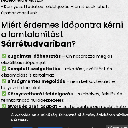
kezelőhelyre visszük
• Környezettudatos feldolgozás – amit csak lehet,
újrahasznosítunk
Miért érdemes időpontra kérni
a lomtalanítást
Sárrétudvariban
?
Rugalmas időbeosztás
– Ön határozza meg az
elszállítás időpontját
Komplett szolgáltatás
– rakodást, szállítást és
elszámolást is tartalmaz
Bírságmentes megoldás
– nem kell közterületre
helyezni a lomokat
Környezetbarát feldolgozás
– szabályos, felelős és
fenntartható hulladékkezelés
Gyors és profi csapat
– tiszta, pontos és megbízható
munkavégzés
A weboldalon a minőségi felhasználói élmény érdekében sütike
Részletek
Lomtalanítás