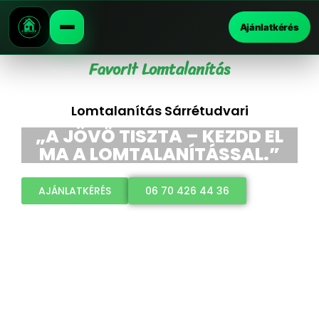
Ajánlatkérés
Favorit Lomtalanítás
Lomtalanítás Sárrétudvari
„A JÖVŐ TISZTA – KEZDD EL
MA A LOMTALANÍTÁSSAL.”
AJÁNLATKÉRÉS
06 70 426 44 36