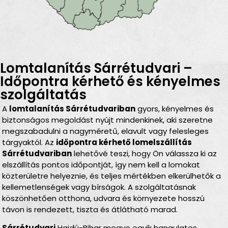
Lomtalanítás Sárrétudvari –
Időpontra kérhető és kényelmes
szolgáltatás
A
lomtalanítás Sárrétudvariban
gyors, kényelmes és
biztonságos megoldást nyújt mindenkinek, aki szeretne
megszabadulni a nagyméretű, elavult vagy felesleges
tárgyaktól. Az
időpontra kérhető lomelszállítás
Sárrétudvariban
lehetővé teszi, hogy Ön válassza ki az
elszállítás pontos időpontját, így nem kell a lomokat
közterületre helyeznie, és teljes mértékben elkerülhetők a
kellemetlenségek vagy bírságok. A szolgáltatásnak
köszönhetően otthona, udvara és környezete hosszú
távon is rendezett, tiszta és átlátható marad.
Sárrétudvari
Hajdú-Bihar megye egyik hangulatos