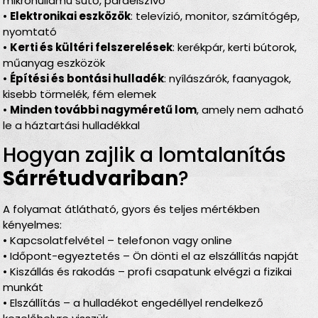
mikrohullámú sütő, páraelszívó
•
Elektronikai eszközök
: televízió, monitor, számítógép,
nyomtató
•
Kerti és kültéri felszerelések
: kerékpár, kerti bútorok,
műanyag eszközök
•
Építési és bontási hulladék
: nyílászárók, faanyagok,
kisebb törmelék, fém elemek
•
Minden további nagyméretű lom
, amely nem adható
le a háztartási hulladékkal
Hogyan zajlik a lomtalanítás
Sárrétudvariban
?
A folyamat átlátható, gyors és teljes mértékben
kényelmes:
• Kapcsolatfelvétel – telefonon vagy online
• Időpont-egyeztetés – Ön dönti el az elszállítás napját
• Kiszállás és rakodás – profi csapatunk elvégzi a fizikai
munkát
• Elszállítás – a hulladékot engedéllyel rendelkező