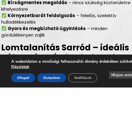
Bírságmentes megoldás
– nincs szükség közterületre
kihelyezésre
Környezetbarát feldolgozás
– felelős, szelektív
hulladékkezelés
Gyors és megbízható ügyintézés
– minden
gördülékenyen zajlik
Lomtalanítás Sarród – ideális
választás minden helyzetben
A weboldalon a minőségi felhasználói élmény érdekében sütike
Részletek
Legyen szó
felújításról, költözésről, garázs- vagy
Hívjon min
padlásürítésről, esetleg egy örökölt ingatlan
Elfogad
Elutasítom
Beállítások
rendbetételéről
, a
lomtalanítás Sarród
minden
esetben hatékony és kényelmes megoldást kínál. Az
időpontra kérhető lomelszállítás Sarródon
segítségével Ön gyorsan, biztonságosan és
környezettudatos módon szabadulhat meg a felesleges
lomoktól, miközben hozzájárul ahhoz, hogy
Sarród
továbbra is tiszta, rendezett és élhető település
maradjon.