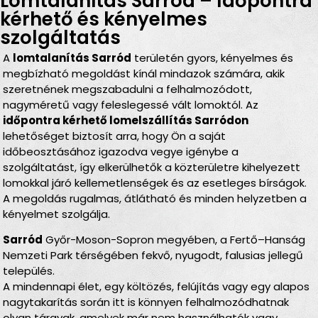
Lomtalanítás Sarród – Időpontra
kérhető és kényelmes
szolgáltatás
A
lomtalanítás Sarród
területén gyors, kényelmes és
megbízható megoldást kínál mindazok számára, akik
szeretnének megszabadulni a felhalmozódott,
nagyméretű vagy feleslegessé vált lomoktól. Az
időpontra kérhető lomelszállítás Sarródon
lehetőséget biztosít arra, hogy Ön a saját
időbeosztásához igazodva vegye igénybe a
szolgáltatást, így elkerülhetők a közterületre kihelyezett
lomokkal járó kellemetlenségek és az esetleges bírságok.
A megoldás rugalmas, átlátható és minden helyzetben a
kényelmet szolgálja.
Sarród
Győr-Moson-Sopron megyében, a Fertő–Hanság
Nemzeti Park térségében fekvő, nyugodt, falusias jellegű
település.
A mindennapi élet, egy költözés, felújítás vagy egy alapos
nagytakarítás során itt is könnyen felhalmozódhatnak
olyan tárgyak, amelyek már nem használhatók vagy