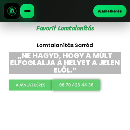
Ajánlatkérés
Favorit Lomtalanítás
Lomtalanítás Sarród
„NE HAGYD, HOGY A MÚLT
ELFOGLALJA A HELYET A JELEN
ELŐL.”
AJÁNLATKÉRÉS
06 70 426 44 36