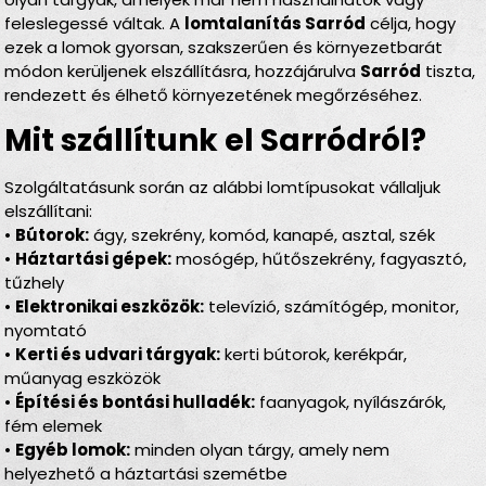
feleslegessé váltak. A
lomtalanítás Sarród
célja, hogy
ezek a lomok gyorsan, szakszerűen és környezetbarát
módon kerüljenek elszállításra, hozzájárulva
Sarród
tiszta,
rendezett és élhető környezetének megőrzéséhez.
Mit szállítunk el Sarródról?
Szolgáltatásunk során az alábbi lomtípusokat vállaljuk
elszállítani:
•
Bútorok:
ágy, szekrény, komód, kanapé, asztal, szék
•
Háztartási gépek:
mosógép, hűtőszekrény, fagyasztó,
tűzhely
•
Elektronikai eszközök:
televízió, számítógép, monitor,
nyomtató
•
Kerti és udvari tárgyak:
kerti bútorok, kerékpár,
műanyag eszközök
•
Építési és bontási hulladék:
faanyagok, nyílászárók,
fém elemek
•
Egyéb lomok:
minden olyan tárgy, amely nem
helyezhető a háztartási szemétbe