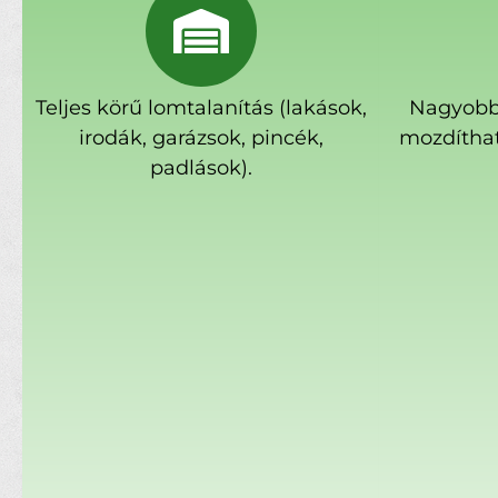
Teljes körű lomtalanítás (lakások,
Nagyobb
irodák, garázsok, pincék,
mozdíthat
padlások).