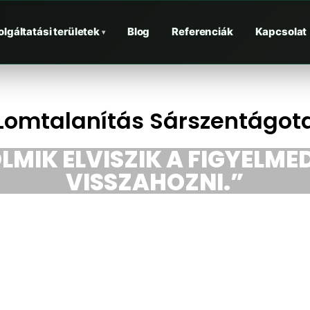
olgáltatási területek
Blog
Referenciák
Kapcsolat
▾
Lomtalanítás Sárszentágot
LMIK ELVISZIK A FIGYELMED
VISSZAHOZNI.”