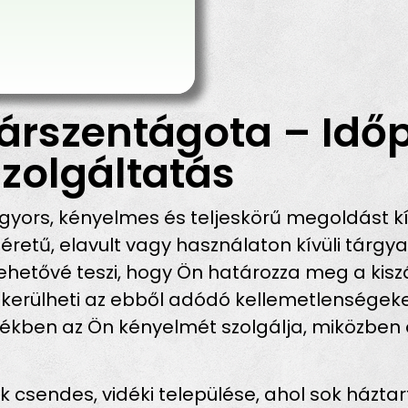
árszentágota – Idő
zolgáltatás
gyors, kényelmes és teljeskörű megoldást kí
etű, elavult vagy használaton kívüli tárgya
ehetővé teszi, hogy Ön határozza meg a kiszá
elkerülheti az ebből adódó kellemetlenségek
tékben az Ön kényelmét szolgálja, miközben
 csendes, vidéki települése, ahol sok háztar