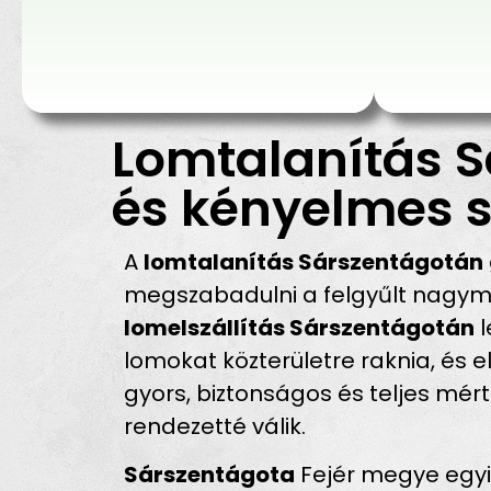
Lomtalanítás S
és kényelmes s
A
lomtalanítás Sárszentágotán
megszabadulni a felgyűlt nagymér
lomelszállítás Sárszentágotán
l
lomokat közterületre raknia, és 
gyors, biztonságos és teljes mér
rendezetté válik.
Sárszentágota
Fejér megye egyik