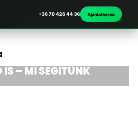
+36 70 426 44 36
Ajánlatkérés
a
 IS – MI SEGÍTÜNK