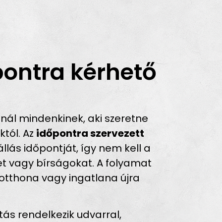
pontra kérhető
nál mindenkinek, aki szeretne
któl. Az
időpontra szervezett
llás időpontját, így nem kell a
et vagy bírságokat. A folyamat
 otthona vagy ingatlana újra
tás rendelkezik udvarral,