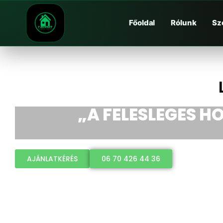
Főoldal
Rólunk
Sz
„A FELESLEGES HO
AJÁNLATKÉRÉS
06 70 426 44 36