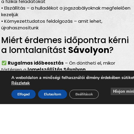
a fizikai feladatokat
• Elszállítás – a hulladékot a jogszabályoknak megfelelően
kezeljük
• Környezettudatos feldolgozás – amit lehet,
újrahasznosítunk
Miért érdemes időpontra kérni
a lomtalanítást
Sávolyon
?
Rugalmas időbeosztás
– Ön döntheti el, mikor
történjen a
lomelszállítás Sávolyon
Komplett szolgáltatás
– rakodás, szállítás és
A weboldalon a minőségi felhasználói élmény érdekében sütike
elszámolás egyben
Részletek
Bírságmentes megoldás
– nem kell közterületre
Hívjon min
Elfogad
Elutasítom
Beállítások
kihelyezni a lomokat
Környezetbarát feldolgozás
– felelős, szelektív
hulladékkezelés
Gyors és szakszerű
– minden gördülékenyen,
biztonságosan történik