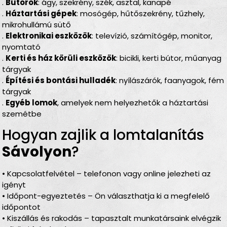
.
Bútorok
: ágy, szekrény, szék, asztal, kanapé
.
Háztartási gépek
: mosógép, hűtőszekrény, tűzhely,
mikrohullámú sütő
.
Elektronikai eszközök
: televízió, számítógép, monitor,
nyomtató
.
Kerti és ház körüli eszközök
: bicikli, kerti bútor, műanyag
tárgyak
.
Építési és bontási hulladék
: nyílászárók, faanyagok, fém
tárgyak
.
Egyéb lomok
, amelyek nem helyezhetők a háztartási
szemétbe
Hogyan zajlik a lomtalanítás
Sávolyon
?
• Kapcsolatfelvétel – telefonon vagy online jelezheti az
igényt
• Időpont-egyeztetés – Ön választhatja ki a megfelelő
időpontot
• Kiszállás és rakodás – tapasztalt munkatársaink elvégzik