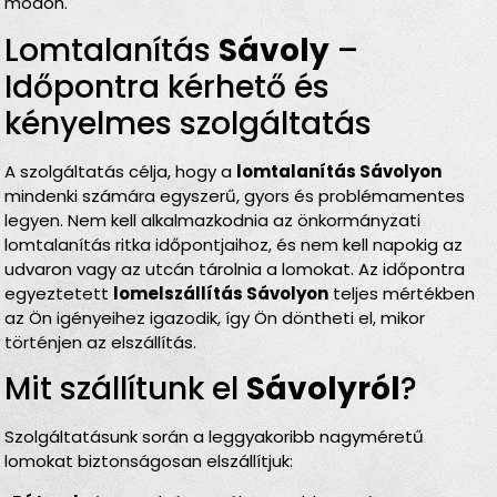
módon.
Lomtalanítás
Sávoly
–
Időpontra kérhető és
kényelmes szolgáltatás
A szolgáltatás célja, hogy a
lomtalanítás Sávolyon
mindenki számára egyszerű, gyors és problémamentes
legyen. Nem kell alkalmazkodnia az önkormányzati
lomtalanítás ritka időpontjaihoz, és nem kell napokig az
udvaron vagy az utcán tárolnia a lomokat. Az időpontra
egyeztetett
lomelszállítás Sávolyon
teljes mértékben
az Ön igényeihez igazodik, így Ön döntheti el, mikor
történjen az elszállítás.
Mit szállítunk el
Sávolyról
?
Szolgáltatásunk során a leggyakoribb nagyméretű
lomokat biztonságosan elszállítjuk: