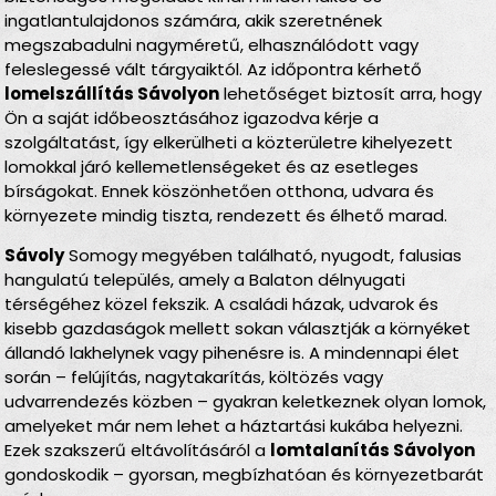
ingatlantulajdonos számára, akik szeretnének
megszabadulni nagyméretű, elhasználódott vagy
feleslegessé vált tárgyaiktól. Az időpontra kérhető
lomelszállítás Sávolyon
lehetőséget biztosít arra, hogy
Ön a saját időbeosztásához igazodva kérje a
szolgáltatást, így elkerülheti a közterületre kihelyezett
lomokkal járó kellemetlenségeket és az esetleges
bírságokat. Ennek köszönhetően otthona, udvara és
környezete mindig tiszta, rendezett és élhető marad.
Sávoly
Somogy megyében található, nyugodt, falusias
hangulatú település, amely a Balaton délnyugati
térségéhez közel fekszik. A családi házak, udvarok és
kisebb gazdaságok mellett sokan választják a környéket
állandó lakhelynek vagy pihenésre is. A mindennapi élet
során – felújítás, nagytakarítás, költözés vagy
udvarrendezés közben – gyakran keletkeznek olyan lomok,
amelyeket már nem lehet a háztartási kukába helyezni.
Ezek szakszerű eltávolításáról a
lomtalanítás Sávolyon
gondoskodik – gyorsan, megbízhatóan és környezetbarát