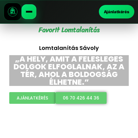
Ajánlatkérés
Favorit Lomtalanítás
Lomtalanítás Sávoly
„A HELY, AMIT A FELESLEGES
DOLGOK ELFOGLALNAK, AZ A
TÉR, AHOL A BOLDOGSÁG
ÉLHETNE.”
AJÁNLATKÉRÉS
06 70 426 44 36