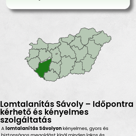
Lomtalanítás Sávoly – Időpontra
kérhető és kényelmes
szolgáltatás
A
lomtalanítás Sávolyon
kényelmes, gyors és
biztonságos megoldást kínál minden lakos és