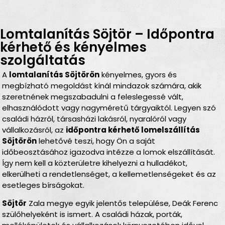
Lomtalanítás Söjtör – Időpontra
kérhető és kényelmes
szolgáltatás
A
lomtalanítás Söjtörön
kényelmes, gyors és
megbízható megoldást kínál mindazok számára, akik
szeretnének megszabadulni a feleslegessé vált,
elhasználódott vagy nagyméretű tárgyaiktól. Legyen szó
családi házról, társasházi lakásról, nyaralóról vagy
vállalkozásról, az
időpontra kérhető lomelszállítás
Söjtörön
lehetővé teszi, hogy Ön a saját
időbeosztásához igazodva intézze a lomok elszállítását.
Így nem kell a közterületre kihelyezni a hulladékot,
elkerülheti a rendetlenséget, a kellemetlenségeket és az
esetleges bírságokat.
Söjtör
Zala megye egyik jelentős települése, Deák Ferenc
szülőhelyeként is ismert. A családi házak, porták,