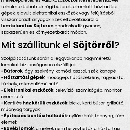
melléképületek és vállalkozások környezetében idővel
felhalmozódhatnak régi bútorok, elromlott háztartási
gépek, elavult elektronikai eszközök vagy felújításból
visszamaradt anyagok. Ezek eltávolításáról a
lomtalanítás Söjtörön
gondoskodik gyorsan,
szakszerűen és környezetbarát módon.
Mit szállítunk el
Söjtörről
?
Szolgáltatásunk során a leggyakoribb nagyméretű
lomokat biztonságosan elszállítjuk:
•
Bútorok
: ágy, szekrény, komód, asztal, szék, kanapé
•
Háztartási gépek
: mosógép, hűtőszekrény, fagyasztó,
tűzhely, mikrohullámú sütő
•
Elektronikai eszközök
: televízió, számítógép, monitor,
nyomtató
•
Kerti és ház körüli eszközök
: bicikli, kerti bútor, grillsütő,
műanyag tárgyak
•
Építési és bontási hulladék
: nyílászárók, faanyag, fém
elemek
•
Egyéb lomok
, amelyek nem helyezhetők a háztartási