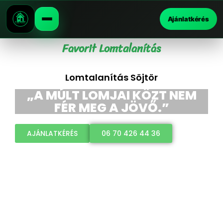
Ajánlatkérés
Favorit Lomtalanítás
Lomtalanítás Söjtör
„A MÚLT LOMJAI KÖZT NEM
FÉR MEG A JÖVŐ.”
AJÁNLATKÉRÉS
06 70 426 44 36