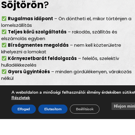
Söjtörön
?
Rugalmas időpont
– Ön döntheti el, mikor történjen a
lomelszállítás
Teljes körű szolgáltatás
– rakodás, szállítás és
elszámolás egyben
Bírságmentes megoldás
– nem kell közterületre
kihelyezni a lomokat
Környezetbarát feldolgozás
– felelős, szelektív
hulladékkezelés
Gyors ügyintézés
– minden gördülékenyen, várakozás
nélkül
Lomtalanítás
Söjtörön
–
A weboldalon a minőségi felhasználói élmény érdekében sütike
Részletek
ideális választás minden
Hívjon min
Elfogad
Elutasítom
Beállítások
helyzetben
Legyen szó
költözésről, lakásfelújításról,