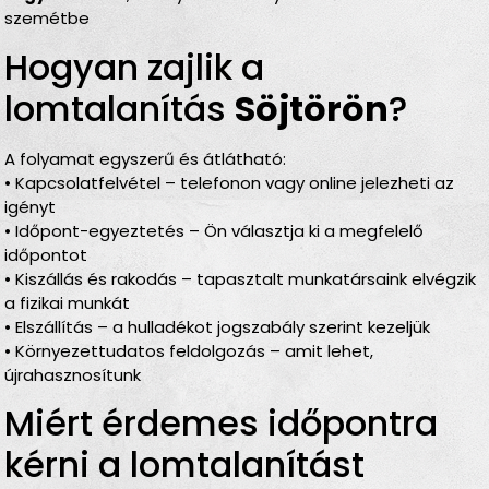
szemétbe
Hogyan zajlik a
lomtalanítás
Söjtörön
?
A folyamat egyszerű és átlátható:
• Kapcsolatfelvétel – telefonon vagy online jelezheti az
igényt
• Időpont-egyeztetés – Ön választja ki a megfelelő
időpontot
• Kiszállás és rakodás – tapasztalt munkatársaink elvégzik
a fizikai munkát
• Elszállítás – a hulladékot jogszabály szerint kezeljük
• Környezettudatos feldolgozás – amit lehet,
újrahasznosítunk
Miért érdemes időpontra
kérni a lomtalanítást