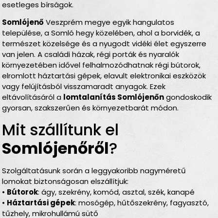
esetleges bírságok.
Somlójenő
Veszprém megye egyik hangulatos
települése, a Somló hegy közelében, ahol a borvidék, a
természet közelsége és a nyugodt vidéki élet egyszerre
van jelen. A családi házak, régi porták és nyaralók
környezetében idővel felhalmozódhatnak régi bútorok,
elromlott háztartási gépek, elavult elektronikai eszközök
vagy felújításból visszamaradt anyagok. Ezek
eltávolításáról a
lomtalanítás Somlójenőn
gondoskodik
gyorsan, szakszerűen és környezetbarát módon.
Mit szállítunk el
Somlójenőről
?
Szolgáltatásunk során a leggyakoribb nagyméretű
lomokat biztonságosan elszállítjuk:
•
Bútorok
: ágy, szekrény, komód, asztal, szék, kanapé
•
Háztartási gépek
: mosógép, hűtőszekrény, fagyasztó,
tűzhely, mikrohullámú sütő