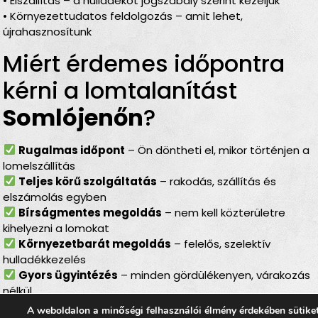
• Elszállítás – a hulladékot jogszabály szerint kezeljük
• Környezettudatos feldolgozás – amit lehet,
újrahasznosítunk
Miért érdemes időpontra
kérni a lomtalanítást
Somlójenőn
?
Rugalmas időpont
– Ön döntheti el, mikor történjen a
lomelszállítás
Teljes körű szolgáltatás
– rakodás, szállítás és
elszámolás egyben
Bírságmentes megoldás
– nem kell közterületre
kihelyezni a lomokat
Környezetbarát megoldás
– felelős, szelektív
hulladékkezelés
Gyors ügyintézés
– minden gördülékenyen, várakozás
nélkül
A weboldalon a minőségi felhasználói élmény érdekében sütike