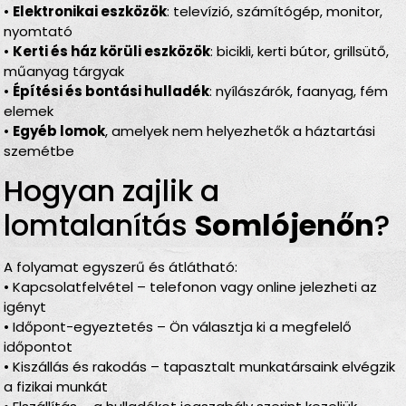
•
Elektronikai eszközök
: televízió, számítógép, monitor,
nyomtató
•
Kerti és ház körüli eszközök
: bicikli, kerti bútor, grillsütő,
műanyag tárgyak
•
Építési és bontási hulladék
: nyílászárók, faanyag, fém
elemek
•
Egyéb lomok
, amelyek nem helyezhetők a háztartási
szemétbe
Hogyan zajlik a
lomtalanítás
Somlójenőn
?
A folyamat egyszerű és átlátható:
• Kapcsolatfelvétel – telefonon vagy online jelezheti az
igényt
• Időpont-egyeztetés – Ön választja ki a megfelelő
időpontot
• Kiszállás és rakodás – tapasztalt munkatársaink elvégzik
a fizikai munkát