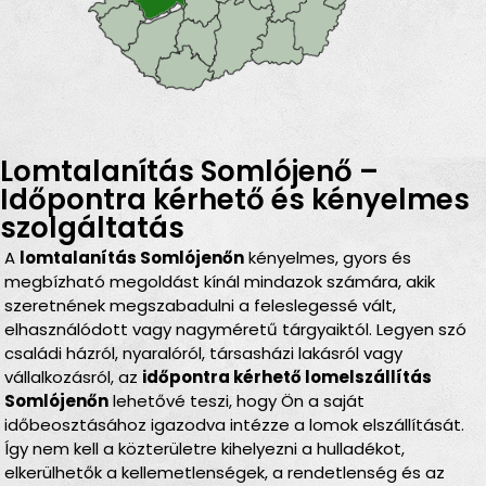
Lomtalanítás Somlójenő –
Időpontra kérhető és kényelmes
szolgáltatás
A
lomtalanítás Somlójenőn
kényelmes, gyors és
megbízható megoldást kínál mindazok számára, akik
szeretnének megszabadulni a feleslegessé vált,
elhasználódott vagy nagyméretű tárgyaiktól. Legyen szó
családi házról, nyaralóról, társasházi lakásról vagy
vállalkozásról, az
időpontra kérhető lomelszállítás
Somlójenőn
lehetővé teszi, hogy Ön a saját
időbeosztásához igazodva intézze a lomok elszállítását.
Így nem kell a közterületre kihelyezni a hulladékot,
elkerülhetők a kellemetlenségek, a rendetlenség és az