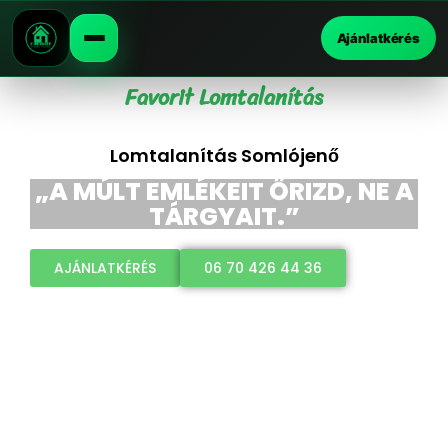
Ajánlatkérés
Favorit Lomtalanítás
Lomtalanítás Somlójenő
„A MÚLT EMLÉKEIT ŐRIZD, NE A
TÁRGYAIT.”
AJÁNLATKÉRÉS
06 70 426 44 36