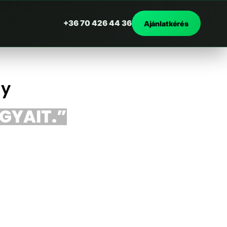
+36 70 426 44 36
Ajánlatkérés
ly
RGYAIT.”