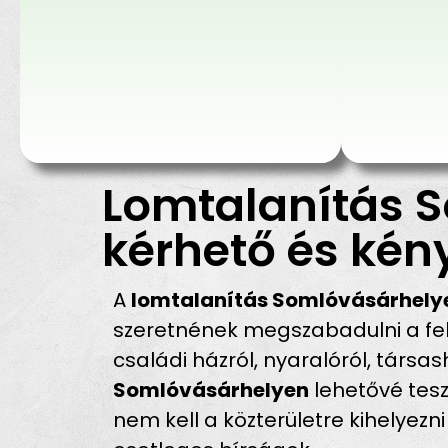
Lomtalanítás 
kérhető és kén
A
lomtalanítás Somlóvásárhely
szeretnének megszabadulni a fel
családi házról, nyaralóról, társas
Somlóvásárhelyen
lehetővé tesz
nem kell a közterületre kihelyezn