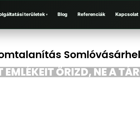
olgáltatási területek
Blog
Referenciák
Kapcsolat
▾
omtalanítás Somlóvásárhe
 EMLÉKEIT ŐRIZD, NE A TÁ