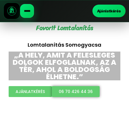
Ajánlatkérés
Favorit Lomtalanítás
Lomtalanítás Somogyacsa
„A HELY, AMIT A FELESLEGES
DOLGOK ELFOGLALNAK, AZ A
TÉR, AHOL A BOLDOGSÁG
ÉLHETNE.”
AJÁNLATKÉRÉS
06 70 426 44 36