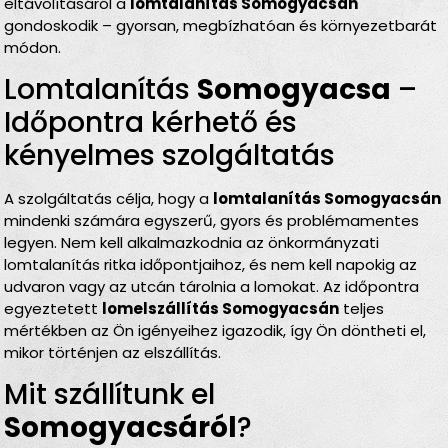
eltávolításáról a
lomtalanítás Somogyacsán
gondoskodik – gyorsan, megbízhatóan és környezetbarát
módon.
Lomtalanítás
Somogyacsa
–
Időpontra kérhető és
kényelmes szolgáltatás
A szolgáltatás célja, hogy a
lomtalanítás Somogyacsán
mindenki számára egyszerű, gyors és problémamentes
legyen. Nem kell alkalmazkodnia az önkormányzati
lomtalanítás ritka időpontjaihoz, és nem kell napokig az
udvaron vagy az utcán tárolnia a lomokat. Az időpontra
egyeztetett
lomelszállítás Somogyacsán
teljes
mértékben az Ön igényeihez igazodik, így Ön döntheti el,
mikor történjen az elszállítás.
Mit szállítunk el
Somogyacsáról
?