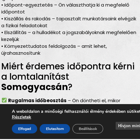
• Időpont-egyeztetés – Ön választhatja ki a megfelelő
időpontot
• Kiszállás és rakodás – tapasztalt munkatársaink elvégzik
a fizikai feladatokat
• Elszállítás – a hulladékot a jogszabályoknak megfelelően
kezeljük
• Környezettudatos feldolgozás – amit lehet,
újrahasznosítunk
Miért érdemes időpontra kérni
a lomtalanítást
Somogyacsán
?
Rugalmas időbeosztás
– Ön döntheti el, mikor
történjen a
lomelszállítás Somogyacsán
A weboldalon a minőségi felhasználói élmény érdekében sütike
Komplett szolgáltatás
– rakodás, szállítás és
Részletek
elszámolás egyben
Hívjon min
Bírságmentes megoldás
– nem kell közterületre
Elfogad
Elutasítom
Beállítások
kihelyezni a lomokat