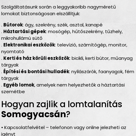
Szolgáltatásunk során a leggyakoribb nagyméretű
lomokat biztonságosan elszállítjuk:
.
Bútorok
: ágy, szekrény, szék, asztal, kanapé
.
Háztartási gépek
: mosógép, hűtőszekrény, tűzhely,
mikrohullámú sütő
.
Elektronikai eszközök
: televízió, számítógép, monitor,
nyomtató
.
Kerti és ház körüli eszközök
: bicikli, kerti bútor, műanyag
tárgyak
.
Építési és bontási hulladék
: nyílászárók, faanyagok, fém
tárgyak
.
Egyéb lomok
, amelyek nem helyezhetők a háztartási
szemétbe
Hogyan zajlik a lomtalanítás
Somogyacsán
?
• Kapcsolatfelvétel – telefonon vagy online jelezheti az
igényt