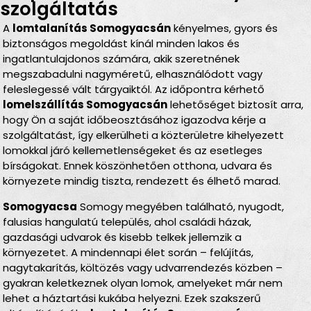
szolgáltatás
A
lomtalanítás Somogyacsán
kényelmes, gyors és
biztonságos megoldást kínál minden lakos és
ingatlantulajdonos számára, akik szeretnének
megszabadulni nagyméretű, elhasználódott vagy
feleslegessé vált tárgyaiktól. Az időpontra kérhető
lomelszállítás Somogyacsán
lehetőséget biztosít arra,
hogy Ön a saját időbeosztásához igazodva kérje a
szolgáltatást, így elkerülheti a közterületre kihelyezett
lomokkal járó kellemetlenségeket és az esetleges
bírságokat. Ennek köszönhetően otthona, udvara és
környezete mindig tiszta, rendezett és élhető marad.
Somogyacsa
Somogy megyében található, nyugodt,
falusias hangulatú település, ahol családi házak,
gazdasági udvarok és kisebb telkek jellemzik a
környezetet. A mindennapi élet során – felújítás,
nagytakarítás, költözés vagy udvarrendezés közben –
gyakran keletkeznek olyan lomok, amelyeket már nem
lehet a háztartási kukába helyezni. Ezek szakszerű