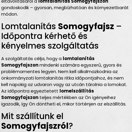
eltávolításáról a
lomtalanítás Somogyfajszon
gondoskodik – gyorsan, megbízhatóan és környezetbarát
módon.
Lomtalanítás
Somogyfajsz
–
Időpontra kérhető és
kényelmes szolgáltatás
A szolgáltatás célja, hogy a
lomtalanítás
Somogyfajszon
mindenki számára egyszerű, gyors és
problémamentes legyen. Nem kell alkalmazkodnia az
önkormányzati lomtalanítás ritka időpontjaihoz, és nem
kell napokig az udvaron vagy az utcán tárolnia a lomokat.
Az időpontra egyeztetett
lomelszállítás
Somogyfajszon
teljes mértékben az Ön igényeihez
igazodik, így Ön döntheti el, mikor történjen az elszállítás.
Mit szállítunk el
Somogyfajszról
?