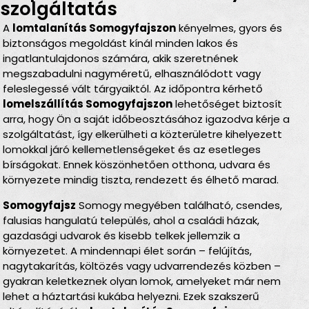
szolgáltatás
A
lomtalanítás Somogyfajszon
kényelmes, gyors és
biztonságos megoldást kínál minden lakos és
ingatlantulajdonos számára, akik szeretnének
megszabadulni nagyméretű, elhasználódott vagy
feleslegessé vált tárgyaiktól. Az időpontra kérhető
lomelszállítás Somogyfajszon
lehetőséget biztosít
arra, hogy Ön a saját időbeosztásához igazodva kérje a
szolgáltatást, így elkerülheti a közterületre kihelyezett
lomokkal járó kellemetlenségeket és az esetleges
bírságokat. Ennek köszönhetően otthona, udvara és
környezete mindig tiszta, rendezett és élhető marad.
Somogyfajsz
Somogy megyében található, csendes,
falusias hangulatú település, ahol a családi házak,
gazdasági udvarok és kisebb telkek jellemzik a
környezetet. A mindennapi élet során – felújítás,
nagytakarítás, költözés vagy udvarrendezés közben –
gyakran keletkeznek olyan lomok, amelyeket már nem
lehet a háztartási kukába helyezni. Ezek szakszerű