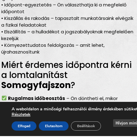
• Időpont-egyeztetés – Ön választhatja ki a megfelelő
időpontot
• Kiszállás és rakodás – tapasztalt munkatársaink elvégzik
a fizikai feladatokat
• Elszállítás – a hulladékot a jogszabályoknak megfelelően
kezeljük
• Környezettudatos feldolgozás – amit lehet,
újrahasznosítunk
Miért érdemes időpontra kérni
a lomtalanítást
Somogyfajszon
?
Rugalmas időbeosztás
– Ön döntheti el, mikor
történjen a
lomelszállítás Somogyfajszon
A weboldalon a minőségi felhasználói élmény érdekében sütike
Komplett szolgáltatás
– rakodás, szállítás és
Részletek
elszámolás egyben
Hívjon min
Bírságmentes megoldás
– nem kell közterületre
Elfogad
Elutasítom
Beállítások
kihelyezni a lomokat