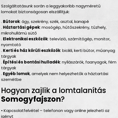
Szolgáltatásunk során a leggyakoribb nagyméretű
lomokat biztonságosan elszállítjuk:
.
Bútorok
: ágy, szekrény, szék, asztal, kanapé
.
Háztartási gépek
: mosógép, hűtőszekrény, tűzhely,
mikrohullámú sütő
.
Elektronikai eszközök
: televízió, számítógép, monitor,
nyomtató
.
Kerti és ház körüli eszközök
: bicikli, kerti bútor, műanyag
tárgyak
.
Építési és bontási hulladék
: nyílászárók, faanyagok, fém
tárgyak
.
Egyéb lomok
, amelyek nem helyezhetők a háztartási
szemétbe
Hogyan zajlik a lomtalanítás
Somogyfajszon
?
• Kapcsolatfelvétel – telefonon vagy online jelezheti az
igényt