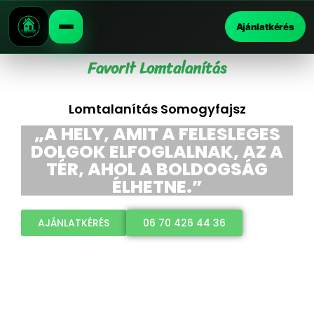
Ajánlatkérés
Favorit Lomtalanítás
Lomtalanítás Somogyfajsz
„A HELY, AMIT A FELESLEGES
DOLGOK ELFOGLALNAK, AZ A
TÉR, AHOL A BOLDOGSÁG
ÉLHETNE.”
AJÁNLATKÉRÉS
06 70 426 44 36