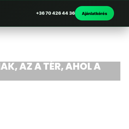
+36 70 426 44 36
Ajánlatkérés
AK, AZ A TÉR, AHOL A