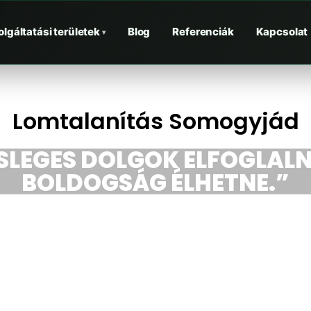
olgáltatási területek
Blog
Referenciák
Kapcsolat
▾
Lomtalanítás Somogyjád
ESLEGES DOLGOK ELFOGLALN
BOLDOGSÁG ÉLHETNE.”