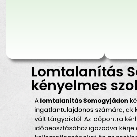
Lomtalanítás S
kényelmes szol
A
lomtalanítás Somogyjádon
ké
ingatlantulajdonos számára, ak
vált tárgyaiktól. Az időpontra ké
időbeosztásához igazodva kérje a 