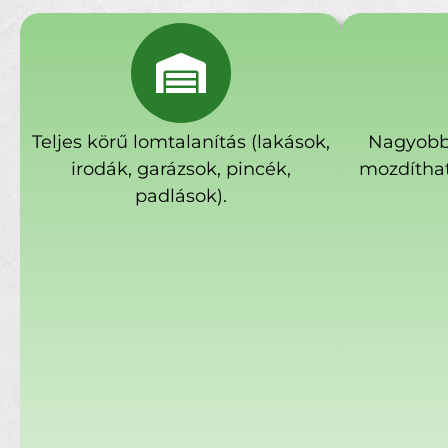
Teljes körű lomtalanítás (lakások,
Nagyobb
irodák, garázsok, pincék,
mozdíthat
padlások).