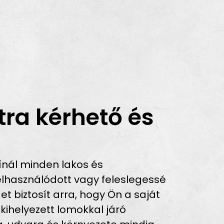
ra kérhető és
ínál minden lakos és
lhasználódott vagy feleslegessé
t biztosít arra, hogy Ön a saját
 kihelyezett lomokkal járó