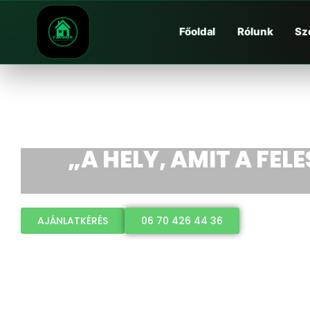
Főoldal
Rólunk
Sz
„A HELY, AMIT A FEL
AJÁNLATKÉRÉS
06 70 426 44 36