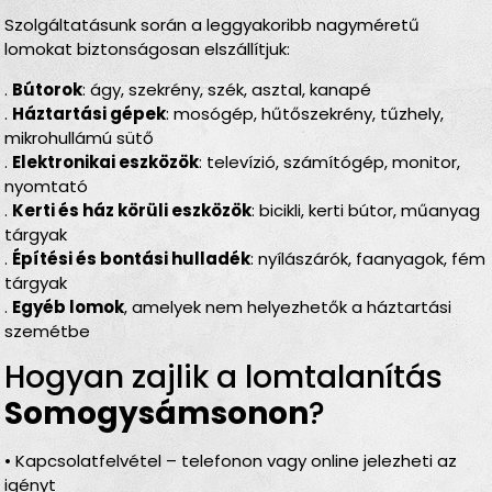
Szolgáltatásunk során a leggyakoribb nagyméretű
lomokat biztonságosan elszállítjuk:
.
Bútorok
: ágy, szekrény, szék, asztal, kanapé
.
Háztartási gépek
: mosógép, hűtőszekrény, tűzhely,
mikrohullámú sütő
.
Elektronikai eszközök
: televízió, számítógép, monitor,
nyomtató
.
Kerti és ház körüli eszközök
: bicikli, kerti bútor, műanyag
tárgyak
.
Építési és bontási hulladék
: nyílászárók, faanyagok, fém
tárgyak
.
Egyéb lomok
, amelyek nem helyezhetők a háztartási
szemétbe
Hogyan zajlik a lomtalanítás
Somogysámsonon
?
• Kapcsolatfelvétel – telefonon vagy online jelezheti az
igényt