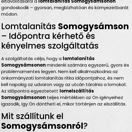
eltávolításáról a
lomtalanítás Somogysámsonon
gondoskodik – gyorsan, megbízhatóan és környezetbarát
módon.
Lomtalanítás
Somogysámson
– Időpontra kérhető és
kényelmes szolgáltatás
A szolgáltatás célja, hogy a
lomtalanítás
Somogysámsonon
mindenki számára egyszerű, gyors és
problémamentes legyen. Nem kell alkalmazkodnia az
önkormányzati lomtalanítás ritka időpontjaihoz, és nem
kell napokig az udvaron vagy az utcán tárolnia a lomokat.
Az időpontra egyeztetett
lomelszállítás
Somogysámsonon
teljes mértékben az Ön igényeihez
igazodik, így Ön döntheti el, mikor történjen az elszállítás.
Mit szállítunk el
Somogysámsonról
?