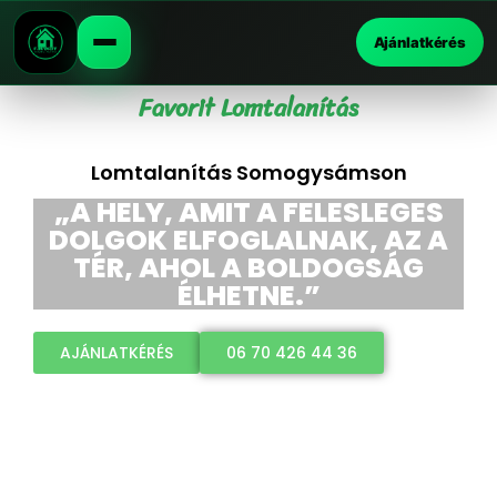
Ajánlatkérés
Favorit Lomtalanítás
Lomtalanítás Somogysámson
„A HELY, AMIT A FELESLEGES
DOLGOK ELFOGLALNAK, AZ A
TÉR, AHOL A BOLDOGSÁG
ÉLHETNE.”
AJÁNLATKÉRÉS
06 70 426 44 36