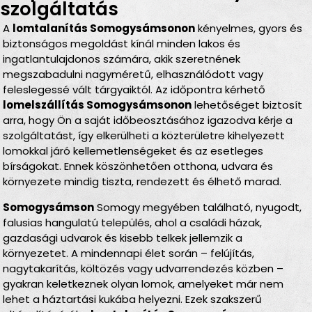
szolgáltatás
A
lomtalanítás Somogysámsonon
kényelmes, gyors és
biztonságos megoldást kínál minden lakos és
ingatlantulajdonos számára, akik szeretnének
megszabadulni nagyméretű, elhasználódott vagy
feleslegessé vált tárgyaiktól. Az időpontra kérhető
lomelszállítás Somogysámsonon
lehetőséget biztosít
arra, hogy Ön a saját időbeosztásához igazodva kérje a
szolgáltatást, így elkerülheti a közterületre kihelyezett
lomokkal járó kellemetlenségeket és az esetleges
bírságokat. Ennek köszönhetően otthona, udvara és
környezete mindig tiszta, rendezett és élhető marad.
Somogysámson
Somogy megyében található, nyugodt,
falusias hangulatú település, ahol a családi házak,
gazdasági udvarok és kisebb telkek jellemzik a
környezetet. A mindennapi élet során – felújítás,
nagytakarítás, költözés vagy udvarrendezés közben –
gyakran keletkeznek olyan lomok, amelyeket már nem
lehet a háztartási kukába helyezni. Ezek szakszerű