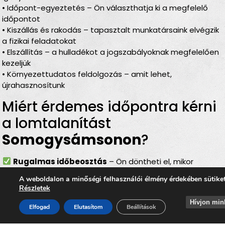
• Időpont-egyeztetés – Ön választhatja ki a megfelelő
időpontot
• Kiszállás és rakodás – tapasztalt munkatársaink elvégzik
a fizikai feladatokat
• Elszállítás – a hulladékot a jogszabályoknak megfelelően
kezeljük
• Környezettudatos feldolgozás – amit lehet,
újrahasznosítunk
Miért érdemes időpontra kérni
a lomtalanítást
Somogysámsonon
?
Rugalmas időbeosztás
– Ön döntheti el, mikor
történjen a
lomelszállítás Somogysámsonon
A weboldalon a minőségi felhasználói élmény érdekében sütike
Komplett szolgáltatás
– rakodás, szállítás és
Részletek
elszámolás egyben
Hívjon min
Bírságmentes megoldás
– nem kell közterületre
Elfogad
Elutasítom
Beállítások
kihelyezni a lomokat