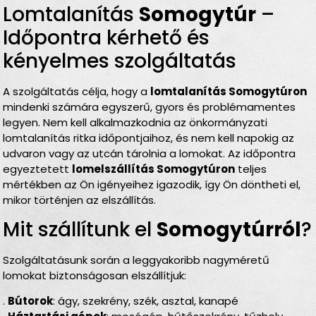
Lomtalanítás
Somogytúr
–
Időpontra kérhető és
kényelmes szolgáltatás
A szolgáltatás célja, hogy a
lomtalanítás Somogytúron
mindenki számára egyszerű, gyors és problémamentes
legyen. Nem kell alkalmazkodnia az önkormányzati
lomtalanítás ritka időpontjaihoz, és nem kell napokig az
udvaron vagy az utcán tárolnia a lomokat. Az időpontra
egyeztetett
lomelszállítás Somogytúron
teljes
mértékben az Ön igényeihez igazodik, így Ön döntheti el,
mikor történjen az elszállítás.
Mit szállítunk el
Somogytúrról
?
Szolgáltatásunk során a leggyakoribb nagyméretű
lomokat biztonságosan elszállítjuk:
.
Bútorok
: ágy, szekrény, szék, asztal, kanapé