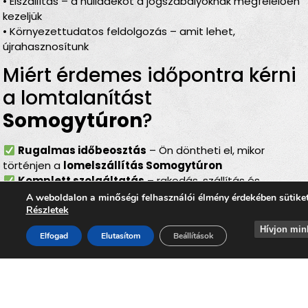
• Elszállítás – a hulladékot a jogszabályoknak megfelelően
kezeljük
• Környezettudatos feldolgozás – amit lehet,
újrahasznosítunk
Miért érdemes időpontra kérni
a lomtalanítást
Somogytúron
?
Rugalmas időbeosztás
– Ön döntheti el, mikor
történjen a
lomelszállítás Somogytúron
Komplett szolgáltatás
– rakodás, szállítás és
elszámolás egyben
A weboldalon a minőségi felhasználói élmény érdekében sütike
Részletek
Bírságmentes megoldás
– nem kell közterületre
kihelyezni a lomokat
Hívjon min
Elfogad
Elutasítom
Beállítások
Környezetbarát feldolgozás
– felelős, szelektív
hulladékkezelés
Gyors és szakszerű
– minden gördülékenyen,
biztonságosan történik