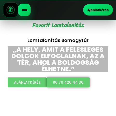
Ajánlatkérés
Favorit Lomtalanítás
Lomtalanítás Somogytúr
„A HELY, AMIT A FELESLEGES
DOLGOK ELFOGLALNAK, AZ A
TÉR, AHOL A BOLDOGSÁG
ÉLHETNE.”
AJÁNLATKÉRÉS
06 70 426 44 36