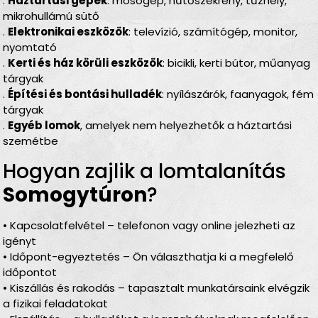
.
Háztartási gépek
: mosógép, hűtőszekrény, tűzhely,
mikrohullámú sütő
.
Elektronikai eszközök
: televízió, számítógép, monitor,
nyomtató
.
Kerti és ház körüli eszközök
: bicikli, kerti bútor, műanyag
tárgyak
.
Építési és bontási hulladék
: nyílászárók, faanyagok, fém
tárgyak
.
Egyéb lomok
, amelyek nem helyezhetők a háztartási
szemétbe
Hogyan zajlik a lomtalanítás
Somogytúron
?
• Kapcsolatfelvétel – telefonon vagy online jelezheti az
igényt
• Időpont-egyeztetés – Ön választhatja ki a megfelelő
időpontot
• Kiszállás és rakodás – tapasztalt munkatársaink elvégzik
a fizikai feladatokat