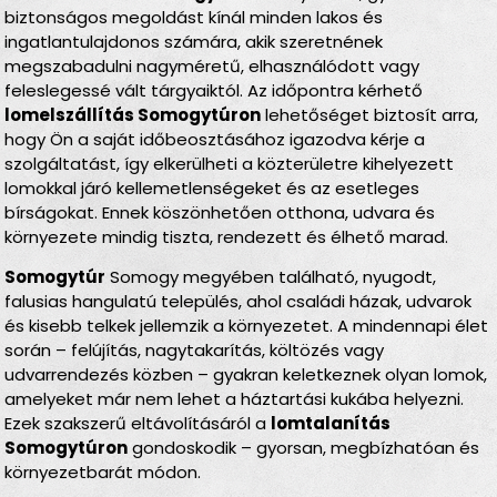
biztonságos megoldást kínál minden lakos és
ingatlantulajdonos számára, akik szeretnének
megszabadulni nagyméretű, elhasználódott vagy
feleslegessé vált tárgyaiktól. Az időpontra kérhető
lomelszállítás Somogytúron
lehetőséget biztosít arra,
hogy Ön a saját időbeosztásához igazodva kérje a
szolgáltatást, így elkerülheti a közterületre kihelyezett
lomokkal járó kellemetlenségeket és az esetleges
bírságokat. Ennek köszönhetően otthona, udvara és
környezete mindig tiszta, rendezett és élhető marad.
Somogytúr
Somogy megyében található, nyugodt,
falusias hangulatú település, ahol családi házak, udvarok
és kisebb telkek jellemzik a környezetet. A mindennapi élet
során – felújítás, nagytakarítás, költözés vagy
udvarrendezés közben – gyakran keletkeznek olyan lomok,
amelyeket már nem lehet a háztartási kukába helyezni.
Ezek szakszerű eltávolításáról a
lomtalanítás
Somogytúron
gondoskodik – gyorsan, megbízhatóan és
környezetbarát módon.